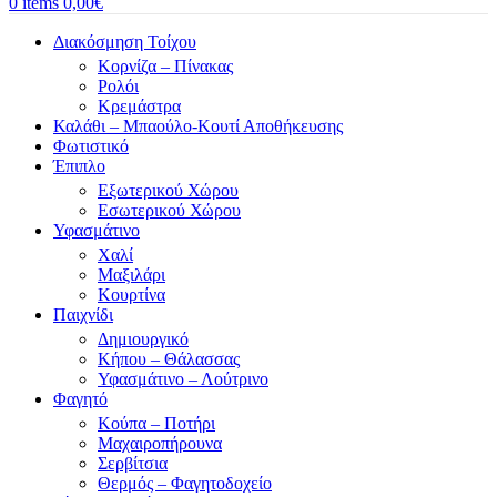
0
items
0,00
€
Διακόσμηση Τοίχου
Κορνίζα – Πίνακας
Ρολόι
Κρεμάστρα
Καλάθι – Μπαούλο-Κουτί Αποθήκευσης
Φωτιστικό
Έπιπλο
Εξωτερικού Χώρου
Εσωτερικού Χώρου
Υφασμάτινο
Χαλί
Μαξιλάρι
Κουρτίνα
Παιχνίδι
Δημιουργικό
Κήπου – Θάλασσας
Υφασμάτινο – Λούτρινο
Φαγητό
Κούπα – Ποτήρι
Μαχαιροπήρουνα
Σερβίτσια
Θερμός – Φαγητοδοχείο