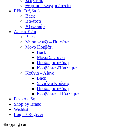
Σερβίτσια
Θερμός – Φαγητοδοχείο
Είδη Ταξιδιού
Back
Βαλίτσα
Αξεσουάρ
Λευκά Είδη
Back
Μπουρνούζι – Πετσέτα
Μονό Κρεβάτι
Back
Μονά Σεντόνια
Παπλωματοθήκη
Κουβέρτα -Πάπλωμα
Κούνια – Λίκνο
Back
Σεντόνια Κούνιας
Παπλωματοθήκη
Κουβέρτα – Πάπλωμα
Γενικά είδη
Shop by Brand
Wishlist
Login / Register
Shopping cart