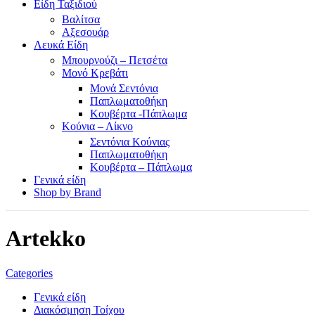
Είδη Ταξιδιού
Βαλίτσα
Αξεσουάρ
Λευκά Είδη
Μπουρνούζι – Πετσέτα
Μονό Κρεβάτι
Μονά Σεντόνια
Παπλωματοθήκη
Κουβέρτα -Πάπλωμα
Κούνια – Λίκνο
Σεντόνια Κούνιας
Παπλωματοθήκη
Κουβέρτα – Πάπλωμα
Γενικά είδη
Shop by Brand
Artekko
Categories
Γενικά είδη
Διακόσμηση Τοίχου