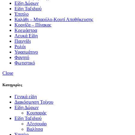
Είδη Δώρων
Είδη Ταξιδιού
Έπιπλο
Καλάθι – Μπαούλο-Κουτί Αποθήκευσης
Κορνίζα – Πίνακας
Κρεμάστρα
Λευκά Είδη
Παιχνίδι
Ρολόι
Υφασμάτινο
Φαγητό
Φωτιστικό
Close
Κατηγορίες
Γενικά είδη
Διακόσμηση Τοίχου
Είδη Δώρων
Κουπαράς
Είδη Ταξιδιού
Αξεσουάρ
Βαλίτσα
Έπιπλο