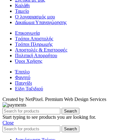
Καλάθι
Ταμείο
Ο λογαριασμός μου
Δικαίωμα Υπαναχώρησης
Επικοινωνία
Τρόποι Αποστολής
Τρόποι Πληρωμής
Αποστολές & Επιστροφές
Πολιτική Απορρήτου
Όροι Χρήσης
Έπιπλο
Φαγητό
Παιχνίδι
Είδη Ταξιδιού
Created by NetPixel. Premium Web Design Services
Search
Start typing to see products you are looking for.
Close
Search
Διακόσμηση Τοίχου