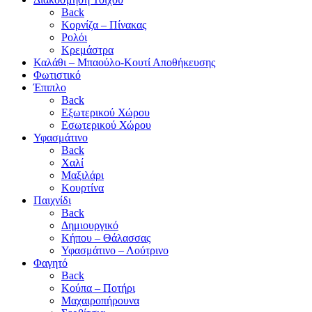
Back
Κορνίζα – Πίνακας
Ρολόι
Κρεμάστρα
Καλάθι – Μπαούλο-Κουτί Αποθήκευσης
Φωτιστικό
Έπιπλο
Back
Εξωτερικού Χώρου
Εσωτερικού Χώρου
Υφασμάτινο
Back
Χαλί
Μαξιλάρι
Κουρτίνα
Παιχνίδι
Back
Δημιουργικό
Κήπου – Θάλασσας
Υφασμάτινο – Λούτρινο
Φαγητό
Back
Κούπα – Ποτήρι
Μαχαιροπήρουνα