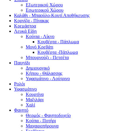
Εξωτερικού Χώρου
Εσωτερικού Χώρου
Καλάθι - Μπαούλο-Κουτί Αποθήκευσης
Κορνίζα - Πίνακας
Κρεμάστρα
Λευκά Είδη
Κούνια - Λίκνο
Κουβέρτα - Πάπλωμα
Μονό Κρεβάτι
Κουβέρτα -Πάπλωμα
Μπουρνούζι - Πετσέτα
Παιχνίδι
Δημιουργικό
Κήπου - Θάλασσας
Υφασμάτινο - Λούτρινο
Ρολόι
Υφασμάτινο
Κουρτίνα
Μαξιλάρι
Χαλί
Φαγητό
Θερμός - Φαγητοδοχείο
Κούπα - Ποτήρι
Μαχαιροπήρουνα