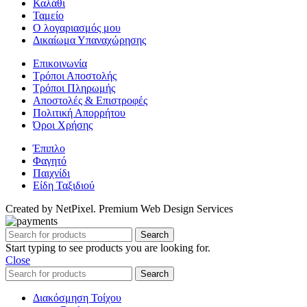
Καλάθι
Ταμείο
Ο λογαριασμός μου
Δικαίωμα Υπαναχώρησης
Επικοινωνία
Τρόποι Αποστολής
Τρόποι Πληρωμής
Αποστολές & Επιστροφές
Πολιτική Απορρήτου
Όροι Χρήσης
Έπιπλο
Φαγητό
Παιχνίδι
Είδη Ταξιδιού
Created by NetPixel. Premium Web Design Services
Search
Start typing to see products you are looking for.
Close
Search
Διακόσμηση Τοίχου