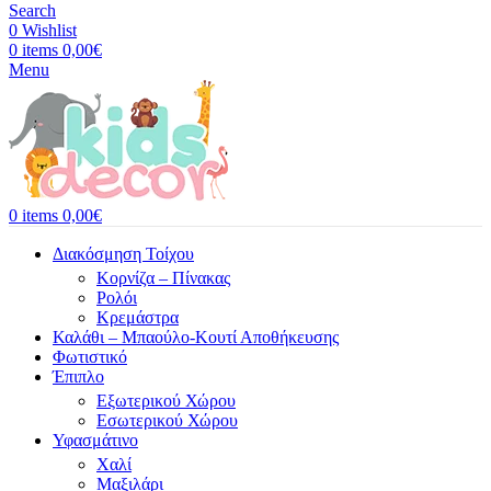
Search
0
Wishlist
0
items
0,00
€
Menu
0
items
0,00
€
Διακόσμηση Τοίχου
Κορνίζα – Πίνακας
Ρολόι
Κρεμάστρα
Καλάθι – Μπαούλο-Κουτί Αποθήκευσης
Φωτιστικό
Έπιπλο
Εξωτερικού Χώρου
Εσωτερικού Χώρου
Υφασμάτινο
Χαλί
Μαξιλάρι