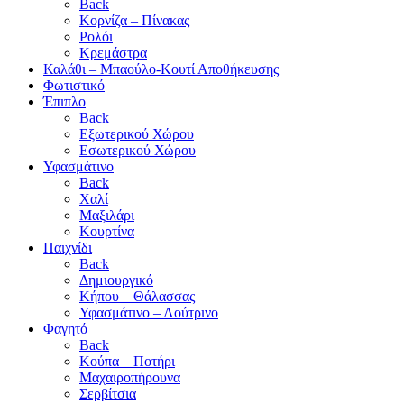
Back
Κορνίζα – Πίνακας
Ρολόι
Κρεμάστρα
Καλάθι – Μπαούλο-Κουτί Αποθήκευσης
Φωτιστικό
Έπιπλο
Back
Εξωτερικού Χώρου
Εσωτερικού Χώρου
Υφασμάτινο
Back
Χαλί
Μαξιλάρι
Κουρτίνα
Παιχνίδι
Back
Δημιουργικό
Κήπου – Θάλασσας
Υφασμάτινο – Λούτρινο
Φαγητό
Back
Κούπα – Ποτήρι
Μαχαιροπήρουνα
Σερβίτσια