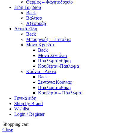
Θερμός – Φαγητοδοχείο
Είδη Ταξιδιού
Back
Βαλίτσα
Αξεσουάρ
Λευκά Είδη
Back
Μπουρνούζι – Πετσέτα
Μονό Κρεβάτι
Back
Μονά Σεντόνια
Παπλωματοθήκη
Κουβέρτα -Πάπλωμα
Κούνια – Λίκνο
Back
Σεντόνια Κούνιας
Παπλωματοθήκη
Κουβέρτα – Πάπλωμα
Γενικά είδη
Shop by Brand
Wishlist
Login / Register
Shopping cart
Close