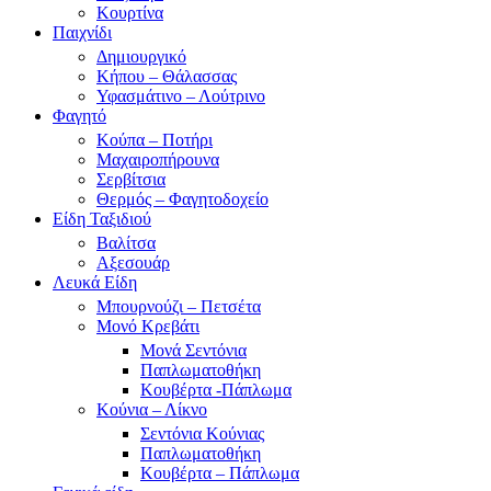
Κουρτίνα
Παιχνίδι
Δημιουργικό
Κήπου – Θάλασσας
Υφασμάτινο – Λούτρινο
Φαγητό
Κούπα – Ποτήρι
Μαχαιροπήρουνα
Σερβίτσια
Θερμός – Φαγητοδοχείο
Είδη Ταξιδιού
Βαλίτσα
Αξεσουάρ
Λευκά Είδη
Μπουρνούζι – Πετσέτα
Μονό Κρεβάτι
Μονά Σεντόνια
Παπλωματοθήκη
Κουβέρτα -Πάπλωμα
Κούνια – Λίκνο
Σεντόνια Κούνιας
Παπλωματοθήκη
Κουβέρτα – Πάπλωμα