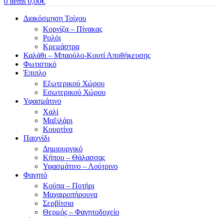
0
items
0,00
€
Διακόσμηση Τοίχου
Κορνίζα – Πίνακας
Ρολόι
Κρεμάστρα
Καλάθι – Μπαούλο-Κουτί Αποθήκευσης
Φωτιστικό
Έπιπλο
Εξωτερικού Χώρου
Εσωτερικού Χώρου
Υφασμάτινο
Χαλί
Μαξιλάρι
Κουρτίνα
Παιχνίδι
Δημιουργικό
Κήπου – Θάλασσας
Υφασμάτινο – Λούτρινο
Φαγητό
Κούπα – Ποτήρι
Μαχαιροπήρουνα
Σερβίτσια
Θερμός – Φαγητοδοχείο