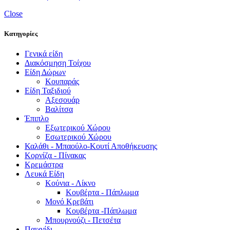
Close
Κατηγορίες
Γενικά είδη
Διακόσμηση Τοίχου
Είδη Δώρων
Κουπαράς
Είδη Ταξιδιού
Αξεσουάρ
Βαλίτσα
Έπιπλο
Εξωτερικού Χώρου
Εσωτερικού Χώρου
Καλάθι - Μπαούλο-Κουτί Αποθήκευσης
Κορνίζα - Πίνακας
Κρεμάστρα
Λευκά Είδη
Κούνια - Λίκνο
Κουβέρτα - Πάπλωμα
Μονό Κρεβάτι
Κουβέρτα -Πάπλωμα
Μπουρνούζι - Πετσέτα
Παιχνίδι