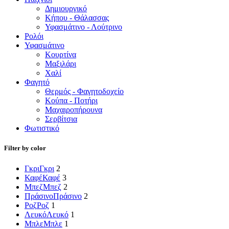
Δημιουργικό
Κήπου - Θάλασσας
Υφασμάτινο - Λούτρινο
Ρολόι
Υφασμάτινο
Κουρτίνα
Μαξιλάρι
Χαλί
Φαγητό
Θερμός - Φαγητοδοχείο
Κούπα - Ποτήρι
Μαχαιροπήρουνα
Σερβίτσια
Φωτιστικό
Filter by color
Γκρι
Γκρι
2
Καφέ
Καφέ
3
Μπεζ
Μπεζ
2
Πράσινο
Πράσινο
2
Ροζ
Ροζ
1
Λευκό
Λευκό
1
Μπλε
Μπλε
1