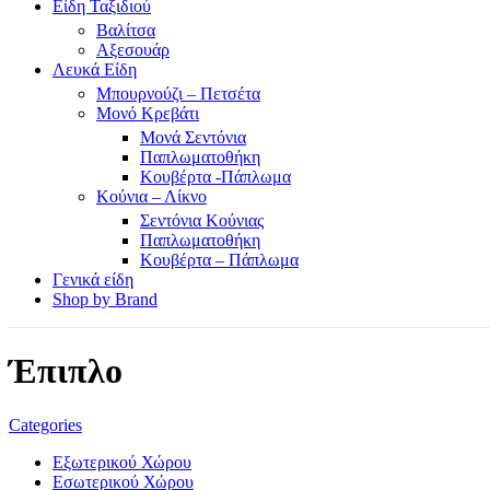
Είδη Ταξιδιού
Βαλίτσα
Αξεσουάρ
Λευκά Είδη
Μπουρνούζι – Πετσέτα
Μονό Κρεβάτι
Μονά Σεντόνια
Παπλωματοθήκη
Κουβέρτα -Πάπλωμα
Κούνια – Λίκνο
Σεντόνια Κούνιας
Παπλωματοθήκη
Κουβέρτα – Πάπλωμα
Γενικά είδη
Shop by Brand
Έπιπλο
Categories
Εξωτερικού Χώρου
Εσωτερικού Χώρου