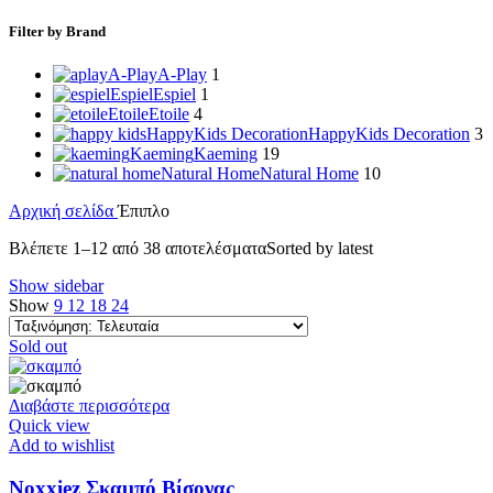
Filter by Brand
A-Play
A-Play
1
Espiel
Espiel
1
Etoile
Etoile
4
HappyKids Decoration
HappyKids Decoration
3
Kaeming
Kaeming
19
Natural Home
Natural Home
10
Αρχική σελίδα
Έπιπλο
Βλέπετε 1–12 από 38 αποτελέσματα
Sorted by latest
Show sidebar
Show
9
12
18
24
Sold out
Διαβάστε περισσότερα
Quick view
Add to wishlist
Noxxiez Σκαμπό Βίσονας