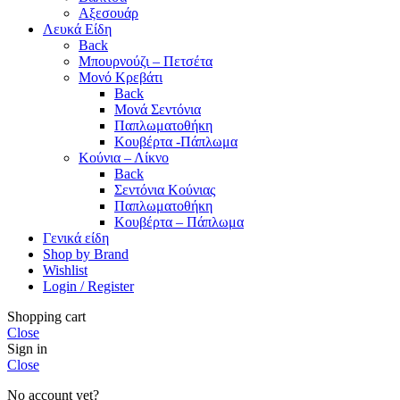
Αξεσουάρ
Λευκά Είδη
Back
Μπουρνούζι – Πετσέτα
Μονό Κρεβάτι
Back
Μονά Σεντόνια
Παπλωματοθήκη
Κουβέρτα -Πάπλωμα
Κούνια – Λίκνο
Back
Σεντόνια Κούνιας
Παπλωματοθήκη
Κουβέρτα – Πάπλωμα
Γενικά είδη
Shop by Brand
Wishlist
Login / Register
Shopping cart
Close
Sign in
Close
No account yet?