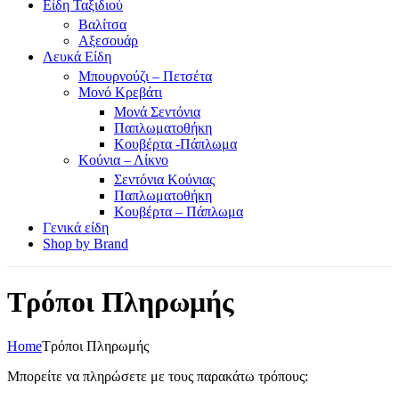
Είδη Ταξιδιού
Βαλίτσα
Αξεσουάρ
Λευκά Είδη
Μπουρνούζι – Πετσέτα
Μονό Κρεβάτι
Μονά Σεντόνια
Παπλωματοθήκη
Κουβέρτα -Πάπλωμα
Κούνια – Λίκνο
Σεντόνια Κούνιας
Παπλωματοθήκη
Κουβέρτα – Πάπλωμα
Γενικά είδη
Shop by Brand
Τρόποι Πληρωμής
Home
Τρόποι Πληρωμής
Μπορείτε να πληρώσετε με τους παρακάτω τρόπους: