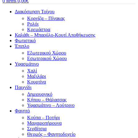
0
items
0,00
€
Διακόσμηση Τοίχου
Κορνίζα – Πίνακας
Ρολόι
Κρεμάστρα
Καλάθι – Μπαούλο-Κουτί Αποθήκευσης
Φωτιστικό
Έπιπλο
Εξωτερικού Χώρου
Εσωτερικού Χώρου
Υφασμάτινο
Χαλί
Μαξιλάρι
Κουρτίνα
Παιχνίδι
Δημιουργικό
Κήπου – Θάλασσας
Υφασμάτινο – Λούτρινο
Φαγητό
Κούπα – Ποτήρι
Μαχαιροπήρουνα
Σερβίτσια
Θερμός – Φαγητοδοχείο