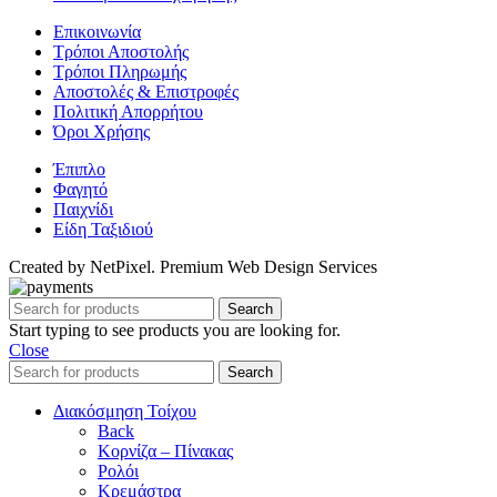
Επικοινωνία
Τρόποι Αποστολής
Τρόποι Πληρωμής
Αποστολές & Επιστροφές
Πολιτική Απορρήτου
Όροι Χρήσης
Έπιπλο
Φαγητό
Παιχνίδι
Είδη Ταξιδιού
Created by NetPixel. Premium Web Design Services
Search
Start typing to see products you are looking for.
Close
Search
Διακόσμηση Τοίχου
Back
Κορνίζα – Πίνακας
Ρολόι
Κρεμάστρα