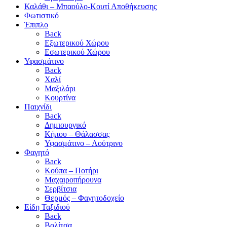
Καλάθι – Μπαούλο-Κουτί Αποθήκευσης
Φωτιστικό
Έπιπλο
Back
Εξωτερικού Χώρου
Εσωτερικού Χώρου
Υφασμάτινο
Back
Χαλί
Μαξιλάρι
Κουρτίνα
Παιχνίδι
Back
Δημιουργικό
Κήπου – Θάλασσας
Υφασμάτινο – Λούτρινο
Φαγητό
Back
Κούπα – Ποτήρι
Μαχαιροπήρουνα
Σερβίτσια
Θερμός – Φαγητοδοχείο
Είδη Ταξιδιού
Back
Βαλίτσα