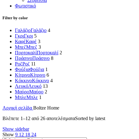
Σερβίτσια
Φωτιστικό
Filter by color
Γαλάζιο
Γαλάζιο
4
Γκρι
Γκρι
5
Καφέ
Καφέ
3
Μπεζ
Μπεζ
3
Πορτοκαλί
Πορτοκαλί
2
Πράσινο
Πράσινο
8
Ροζ
Ροζ
11
Φούξια
Φούξια
1
Κίτρινο
Κίτρινο
6
Κόκκινο
Κόκκινο
4
Λευκό
Λευκό
13
Μαύρο
Μαύρο
2
Μπλε
Μπλε
1
Αρχική σελίδα
Boltze Home
Βλέπετε 1–12 από 26 αποτελέσματα
Sorted by latest
Show sidebar
Show
9
12
18
24