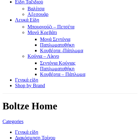
Είδη Ταξιδιού
Βαλίτσα
Αξεσουάρ
Λευκά Είδη
Μπουρνούζι – Πετσέτα
Μονό Κρεβάτι
Μονά Σεντόνια
Παπλωματοθήκη
Κουβέρτα -Πάπλωμα
Κούνια – Λίκνο
Σεντόνια Κούνιας
Παπλωματοθήκη
Κουβέρτα – Πάπλωμα
Γενικά είδη
Shop by Brand
Boltze Home
Categories
Γενικά είδη
Διακόσμηση Τοίχου