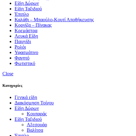
Είδη Δώρων
Είδη Ταξιδιού
Έπιπλο
Καλάθι – Μπαούλο-Κουτί Αποθήκευσης
Κορνίζα – Πίνακας
Κρεμάστρα
Λευκά Είδη
Παιχνίδι
Ρολόι
Υφασμάτινο
Φαγητό
Φωτιστικό
Close
Κατηγορίες
Γενικά είδη
Διακόσμηση Τοίχου
Είδη Δώρων
Κουπαράς
Είδη Ταξιδιού
Αξεσουάρ
Βαλίτσα
Έπιπλο