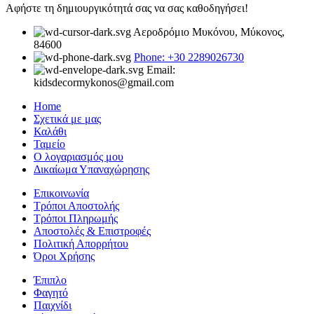
Αφήστε τη δημιουργικότητά σας να σας καθοδηγήσει!
Αεροδρόμιο Μυκόνου, Μύκονος,
84600
Phone: +30 2289026730
Email:
kidsdecormykonos@gmail.com
Home
Σχετικά με μας
Καλάθι
Ταμείο
Ο λογαριασμός μου
Δικαίωμα Υπαναχώρησης
Επικοινωνία
Τρόποι Αποστολής
Τρόποι Πληρωμής
Αποστολές & Επιστροφές
Πολιτική Απορρήτου
Όροι Χρήσης
Έπιπλο
Φαγητό
Παιχνίδι