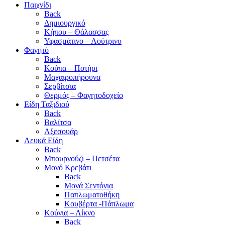
Παιχνίδι
Back
Δημιουργικό
Κήπου – Θάλασσας
Υφασμάτινο – Λούτρινο
Φαγητό
Back
Κούπα – Ποτήρι
Μαχαιροπήρουνα
Σερβίτσια
Θερμός – Φαγητοδοχείο
Είδη Ταξιδιού
Back
Βαλίτσα
Αξεσουάρ
Λευκά Είδη
Back
Μπουρνούζι – Πετσέτα
Μονό Κρεβάτι
Back
Μονά Σεντόνια
Παπλωματοθήκη
Κουβέρτα -Πάπλωμα
Κούνια – Λίκνο
Back