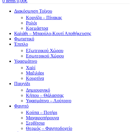
0
items
0,00
€
Διακόσμηση Τοίχου
Κορνίζα – Πίνακας
Ρολόι
Κρεμάστρα
Καλάθι – Μπαούλο-Κουτί Αποθήκευσης
Φωτιστικό
Έπιπλο
Εξωτερικού Χώρου
Εσωτερικού Χώρου
Υφασμάτινο
Χαλί
Μαξιλάρι
Κουρτίνα
Παιχνίδι
Δημιουργικό
Κήπου – Θάλασσας
Υφασμάτινο – Λούτρινο
Φαγητό
Κούπα – Ποτήρι
Μαχαιροπήρουνα
Σερβίτσια
Θερμός – Φαγητοδοχείο