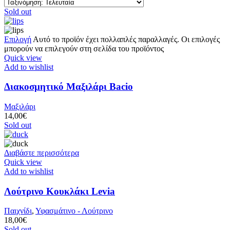
Sold out
Επιλογή
Αυτό το προϊόν έχει πολλαπλές παραλλαγές. Οι επιλογές
μπορούν να επιλεγούν στη σελίδα του προϊόντος
Quick view
Add to wishlist
Διακοσμητικό Μαξιλάρι Bacio
Μαξιλάρι
14,00
€
Sold out
Διαβάστε περισσότερα
Quick view
Add to wishlist
Λούτρινο Κουκλάκι Levia
Παιχνίδι
,
Υφασμάτινο - Λούτρινο
18,00
€
Sold out