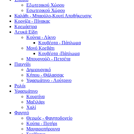
Εξωτερικού Χώρου
Εσωτερικού Χώρου
Καλάθι - Μπαούλο-Κουτί Αποθήκευσης
Κορνίζα - Πίνακας
Κρεμάστρα
Λευκά Είδη
Κούνια - Λίκνο
Κουβέρτα - Πάπλωμα
Μονό Κρεβάτι
Κουβέρτα -Πάπλωμα
Μπουρνούζι - Πετσέτα
Παιχνίδι
Δημιουργικό
Κήπου - Θάλασσας
Υφασμάτινο - Λούτρινο
Ρολόι
Υφασμάτινο
Κουρτίνα
Μαξιλάρι
Χαλί
Φαγητό
Θερμός - Φαγητοδοχείο
Κούπα - Ποτήρι
Μαχαιροπήρουνα