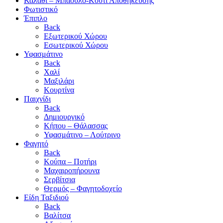
Καλάθι – Μπαούλο-Κουτί Αποθήκευσης
Φωτιστικό
Έπιπλο
Back
Εξωτερικού Χώρου
Εσωτερικού Χώρου
Υφασμάτινο
Back
Χαλί
Μαξιλάρι
Κουρτίνα
Παιχνίδι
Back
Δημιουργικό
Κήπου – Θάλασσας
Υφασμάτινο – Λούτρινο
Φαγητό
Back
Κούπα – Ποτήρι
Μαχαιροπήρουνα
Σερβίτσια
Θερμός – Φαγητοδοχείο
Είδη Ταξιδιού
Back
Βαλίτσα