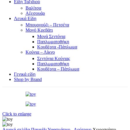
Είδη Ταξιδιού
Βαλίτσα
Αξεσουάρ
Λευκά Είδη
Μπουρνούζι – Πετσέτα
Μονό Κρεβάτι
Μονά Σεντόνια
Παπλωματοθήκη
Κουβέρτα -Πάπλωμα
Κούνια – Λίκνο
Σεντόνια Κούνιας
Παπλωματοθήκη
Κουβέρτα – Πάπλωμα
Γενικά είδη
Shop by Brand
Click to enlarge
Αρχική σελίδα
Παιχνίδι
Υφασμάτινο - Λούτρινο
Χειροποίητο