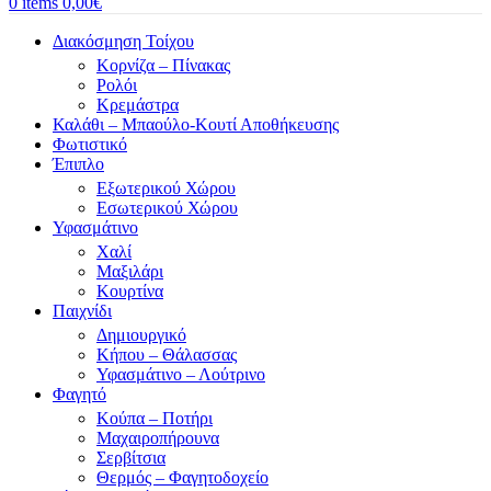
0
items
0,00
€
Διακόσμηση Τοίχου
Κορνίζα – Πίνακας
Ρολόι
Κρεμάστρα
Καλάθι – Μπαούλο-Κουτί Αποθήκευσης
Φωτιστικό
Έπιπλο
Εξωτερικού Χώρου
Εσωτερικού Χώρου
Υφασμάτινο
Χαλί
Μαξιλάρι
Κουρτίνα
Παιχνίδι
Δημιουργικό
Κήπου – Θάλασσας
Υφασμάτινο – Λούτρινο
Φαγητό
Κούπα – Ποτήρι
Μαχαιροπήρουνα
Σερβίτσια
Θερμός – Φαγητοδοχείο