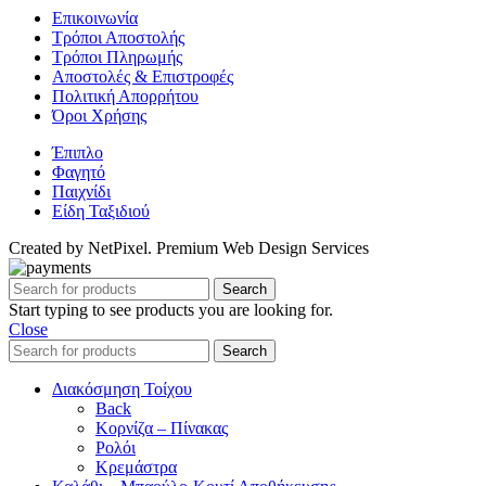
Επικοινωνία
Τρόποι Αποστολής
Τρόποι Πληρωμής
Αποστολές & Επιστροφές
Πολιτική Απορρήτου
Όροι Χρήσης
Έπιπλο
Φαγητό
Παιχνίδι
Είδη Ταξιδιού
Created by NetPixel. Premium Web Design Services
Search
Start typing to see products you are looking for.
Close
Search
Διακόσμηση Τοίχου
Back
Κορνίζα – Πίνακας
Ρολόι
Κρεμάστρα