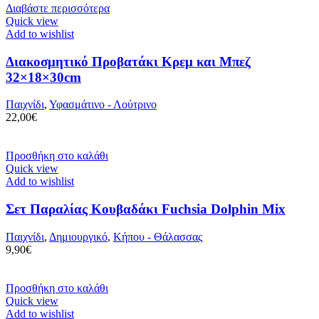
Διαβάστε περισσότερα
Quick view
Add to wishlist
Διακοσμητικό Προβατάκι Κρεμ και Μπεζ
32×18×30cm
Παιχνίδι
,
Υφασμάτινο - Λούτρινο
22,00
€
Προσθήκη στο καλάθι
Quick view
Add to wishlist
Σετ Παραλίας Κουβαδάκι Fuchsia Dolphin Mix
Παιχνίδι
,
Δημιουργικό
,
Κήπου - Θάλασσας
9,90
€
Προσθήκη στο καλάθι
Quick view
Add to wishlist