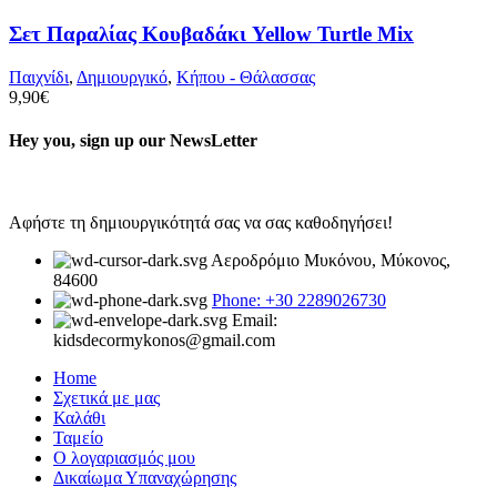
Σετ Παραλίας Κουβαδάκι Yellow Turtle Mix
Παιχνίδι
,
Δημιουργικό
,
Κήπου - Θάλασσας
9,90
€
Hey you, sign up our NewsLetter
Αφήστε τη δημιουργικότητά σας να σας καθοδηγήσει!
Αεροδρόμιο Μυκόνου, Μύκονος,
84600
Phone: +30 2289026730
Email:
kidsdecormykonos@gmail.com
Home
Σχετικά με μας
Καλάθι
Ταμείο
Ο λογαριασμός μου
Δικαίωμα Υπαναχώρησης