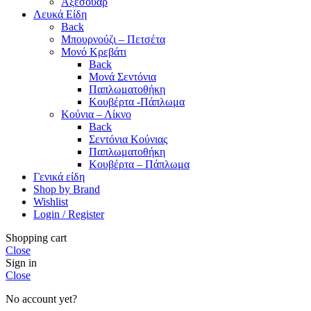
Αξεσουάρ
Λευκά Είδη
Back
Μπουρνούζι – Πετσέτα
Μονό Κρεβάτι
Back
Μονά Σεντόνια
Παπλωματοθήκη
Κουβέρτα -Πάπλωμα
Κούνια – Λίκνο
Back
Σεντόνια Κούνιας
Παπλωματοθήκη
Κουβέρτα – Πάπλωμα
Γενικά είδη
Shop by Brand
Wishlist
Login / Register
Shopping cart
Close
Sign in
Close
No account yet?