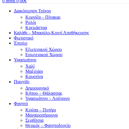
0
items
0,00
€
Διακόσμηση Τοίχου
Κορνίζα – Πίνακας
Ρολόι
Κρεμάστρα
Καλάθι – Μπαούλο-Κουτί Αποθήκευσης
Φωτιστικό
Έπιπλο
Εξωτερικού Χώρου
Εσωτερικού Χώρου
Υφασμάτινο
Χαλί
Μαξιλάρι
Κουρτίνα
Παιχνίδι
Δημιουργικό
Κήπου – Θάλασσας
Υφασμάτινο – Λούτρινο
Φαγητό
Κούπα – Ποτήρι
Μαχαιροπήρουνα
Σερβίτσια
Θερμός – Φαγητοδοχείο