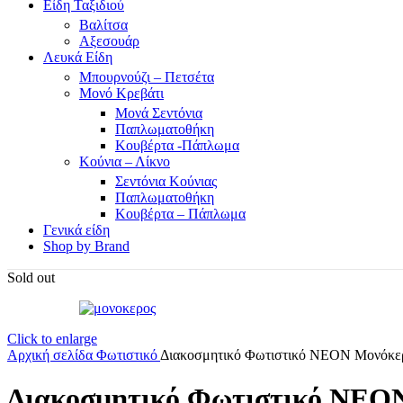
Είδη Ταξιδιού
Βαλίτσα
Αξεσουάρ
Λευκά Είδη
Μπουρνούζι – Πετσέτα
Μονό Κρεβάτι
Μονά Σεντόνια
Παπλωματοθήκη
Κουβέρτα -Πάπλωμα
Κούνια – Λίκνο
Σεντόνια Κούνιας
Παπλωματοθήκη
Κουβέρτα – Πάπλωμα
Γενικά είδη
Shop by Brand
Sold out
Click to enlarge
Αρχική σελίδα
Φωτιστικό
Διακοσμητικό Φωτιστικό ΝΕΟΝ Μονόκε
Διακοσμητικό Φωτιστικό ΝΕΟ