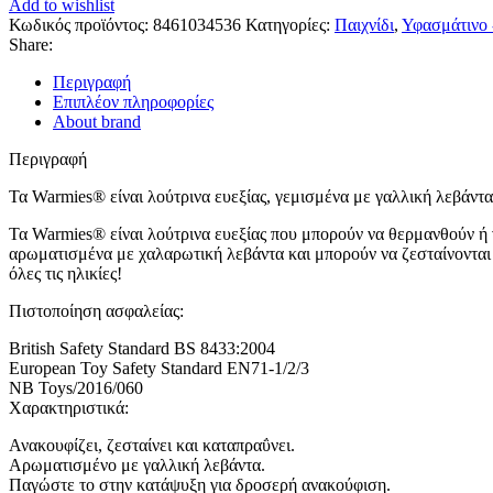
Add to wishlist
Κωδικός προϊόντος:
8461034536
Κατηγορίες:
Παιχνίδι
,
Υφασμάτινο 
Share:
Περιγραφή
Επιπλέον πληροφορίες
About brand
Περιγραφή
Τα Warmies® είναι λούτρινα ευεξίας, γεμισμένα με γαλλική λεβάντ
Τα Warmies® είναι λούτρινα ευεξίας που μπορούν να θερμανθούν ή
αρωματισμένα με χαλαρωτική λεβάντα και μπορούν να ζεσταίνονται 
όλες τις ηλικίες!
Πιστοποίηση ασφαλείας:
British Safety Standard BS 8433:2004
European Toy Safety Standard EN71-1/2/3
NB Toys/2016/060
Χαρακτηριστικά:
Ανακουφίζει, ζεσταίνει και καταπραΰνει.
Αρωματισμένο με γαλλική λεβάντα.
Παγώστε το στην κατάψυξη για δροσερή ανακούφιση.