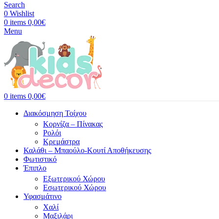
Search
0
Wishlist
0
items
0,00
€
Menu
0
items
0,00
€
Διακόσμηση Τοίχου
Κορνίζα – Πίνακας
Ρολόι
Κρεμάστρα
Καλάθι – Μπαούλο-Κουτί Αποθήκευσης
Φωτιστικό
Έπιπλο
Εξωτερικού Χώρου
Εσωτερικού Χώρου
Υφασμάτινο
Χαλί
Μαξιλάρι