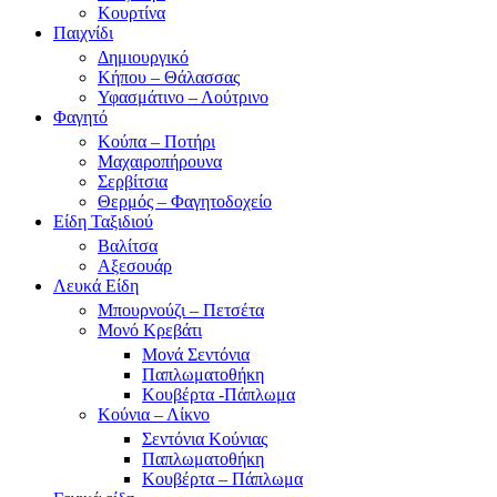
Κουρτίνα
Παιχνίδι
Δημιουργικό
Κήπου – Θάλασσας
Υφασμάτινο – Λούτρινο
Φαγητό
Κούπα – Ποτήρι
Μαχαιροπήρουνα
Σερβίτσια
Θερμός – Φαγητοδοχείο
Είδη Ταξιδιού
Βαλίτσα
Αξεσουάρ
Λευκά Είδη
Μπουρνούζι – Πετσέτα
Μονό Κρεβάτι
Μονά Σεντόνια
Παπλωματοθήκη
Κουβέρτα -Πάπλωμα
Κούνια – Λίκνο
Σεντόνια Κούνιας
Παπλωματοθήκη
Κουβέρτα – Πάπλωμα