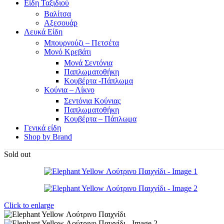
Είδη Ταξιδιού
Βαλίτσα
Αξεσουάρ
Λευκά Είδη
Μπουρνούζι – Πετσέτα
Μονό Κρεβάτι
Μονά Σεντόνια
Παπλωματοθήκη
Κουβέρτα -Πάπλωμα
Κούνια – Λίκνο
Σεντόνια Κούνιας
Παπλωματοθήκη
Κουβέρτα – Πάπλωμα
Γενικά είδη
Shop by Brand
Sold out
Click to enlarge