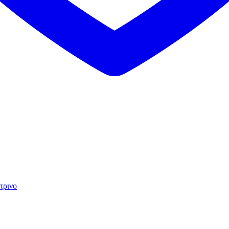
τρινο