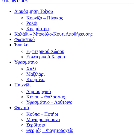
0
items
0,00
€
Διακόσμηση Τοίχου
Κορνίζα – Πίνακας
Ρολόι
Κρεμάστρα
Καλάθι – Μπαούλο-Κουτί Αποθήκευσης
Φωτιστικό
Έπιπλο
Εξωτερικού Χώρου
Εσωτερικού Χώρου
Υφασμάτινο
Χαλί
Μαξιλάρι
Κουρτίνα
Παιχνίδι
Δημιουργικό
Κήπου – Θάλασσας
Υφασμάτινο – Λούτρινο
Φαγητό
Κούπα – Ποτήρι
Μαχαιροπήρουνα
Σερβίτσια
Θερμός – Φαγητοδοχείο