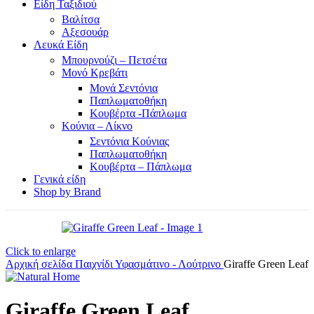
Είδη Ταξιδιού
Βαλίτσα
Αξεσουάρ
Λευκά Είδη
Μπουρνούζι – Πετσέτα
Μονό Κρεβάτι
Μονά Σεντόνια
Παπλωματοθήκη
Κουβέρτα -Πάπλωμα
Κούνια – Λίκνο
Σεντόνια Κούνιας
Παπλωματοθήκη
Κουβέρτα – Πάπλωμα
Γενικά είδη
Shop by Brand
Click to enlarge
Αρχική σελίδα
Παιχνίδι
Υφασμάτινο - Λούτρινο
Giraffe Green Leaf
Giraffe Green Leaf