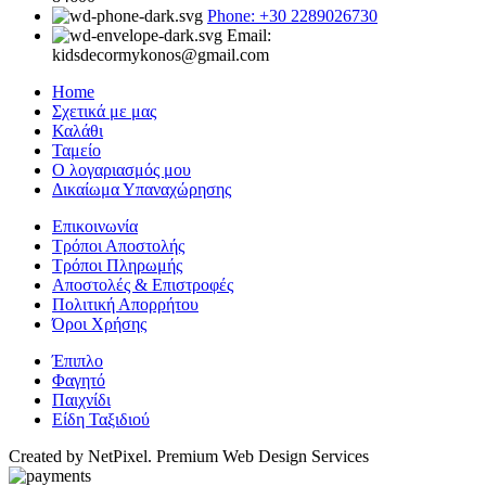
Phone: +30 2289026730
Email:
kidsdecormykonos@gmail.com
Home
Σχετικά με μας
Καλάθι
Ταμείο
Ο λογαριασμός μου
Δικαίωμα Υπαναχώρησης
Επικοινωνία
Τρόποι Αποστολής
Τρόποι Πληρωμής
Αποστολές & Επιστροφές
Πολιτική Απορρήτου
Όροι Χρήσης
Έπιπλο
Φαγητό
Παιχνίδι
Είδη Ταξιδιού
Created by NetPixel. Premium Web Design Services