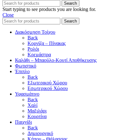
Search
Start typing to see products you are looking for.
Close
Search
Διακόσμηση Τοίχου
Back
Κορνίζα – Πίνακας
Ρολόι
Κρεμάστρα
Καλάθι – Μπαούλο-Κουτί Αποθήκευσης
Φωτιστικό
Έπιπλο
Back
Εξωτερικού Χώρου
Εσωτερικού Χώρου
Υφασμάτινο
Back
Χαλί
Μαξιλάρι
Κουρτίνα
Παιχνίδι
Back
Δημιουργικό
Κήπου – Θάλασσας