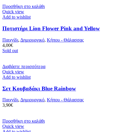
Προσθήκη στο καλάθι
Quick view
Add to wishlist
Ποτιστήρι Lion Flower Pink and Yellow
Παιχνίδι
,
Δημιουργικό
,
Κήπου - Θάλασσας
4,00
€
Sold out
Διαβάστε περισσότερα
Quick view
Add to wishlist
Σετ Κουβαδάκι Blue Rainbow
Παιχνίδι
,
Δημιουργικό
,
Κήπου - Θάλασσας
3,90
€
Προσθήκη στο καλάθι
Quick view
Add to wishlist