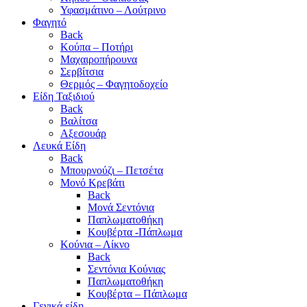
Υφασμάτινο – Λούτρινο
Φαγητό
Back
Κούπα – Ποτήρι
Μαχαιροπήρουνα
Σερβίτσια
Θερμός – Φαγητοδοχείο
Είδη Ταξιδιού
Back
Βαλίτσα
Αξεσουάρ
Λευκά Είδη
Back
Μπουρνούζι – Πετσέτα
Μονό Κρεβάτι
Back
Μονά Σεντόνια
Παπλωματοθήκη
Κουβέρτα -Πάπλωμα
Κούνια – Λίκνο
Back
Σεντόνια Κούνιας
Παπλωματοθήκη
Κουβέρτα – Πάπλωμα
Γενικά είδη