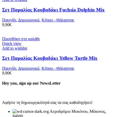
Σετ Παραλίας Κουβαδάκι Fuchsia Dolphin Mix
Παιχνίδι
,
Δημιουργικό
,
Κήπου - Θάλασσας
9,90
€
Προσθήκη στο καλάθι
Quick view
Add to wishlist
Σετ Παραλίας Κουβαδάκι Yellow Turtle Mix
Παιχνίδι
,
Δημιουργικό
,
Κήπου - Θάλασσας
9,90
€
Hey you, sign up our NewsLetter
Αφήστε τη δημιουργικότητά σας να σας καθοδηγήσει!
Αεροδρόμιο Μυκόνου, Μύκονος,
84600