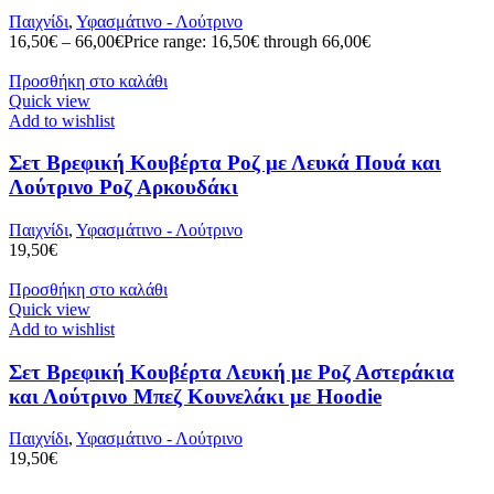
Παιχνίδι
,
Υφασμάτινο - Λούτρινο
16,50
€
–
66,00
€
Price range: 16,50€ through 66,00€
Προσθήκη στο καλάθι
Quick view
Add to wishlist
Σετ Βρεφική Κουβέρτα Ροζ με Λευκά Πουά και
Λούτρινο Ροζ Αρκουδάκι
Παιχνίδι
,
Υφασμάτινο - Λούτρινο
19,50
€
Προσθήκη στο καλάθι
Quick view
Add to wishlist
Σετ Βρεφική Κουβέρτα Λευκή με Ροζ Αστεράκια
και Λούτρινο Μπεζ Κουνελάκι με Hoodie
Παιχνίδι
,
Υφασμάτινο - Λούτρινο
19,50
€