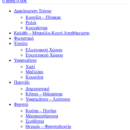
0
items
0,00
€
Διακόσμηση Τοίχου
Κορνίζα – Πίνακας
Ρολόι
Κρεμάστρα
Καλάθι – Μπαούλο-Κουτί Αποθήκευσης
Φωτιστικό
Έπιπλο
Εξωτερικού Χώρου
Εσωτερικού Χώρου
Υφασμάτινο
Χαλί
Μαξιλάρι
Κουρτίνα
Παιχνίδι
Δημιουργικό
Κήπου – Θάλασσας
Υφασμάτινο – Λούτρινο
Φαγητό
Κούπα – Ποτήρι
Μαχαιροπήρουνα
Σερβίτσια
Θερμός – Φαγητοδοχείο