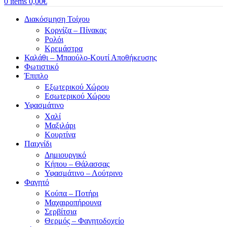
0
items
0,00
€
Διακόσμηση Τοίχου
Κορνίζα – Πίνακας
Ρολόι
Κρεμάστρα
Καλάθι – Μπαούλο-Κουτί Αποθήκευσης
Φωτιστικό
Έπιπλο
Εξωτερικού Χώρου
Εσωτερικού Χώρου
Υφασμάτινο
Χαλί
Μαξιλάρι
Κουρτίνα
Παιχνίδι
Δημιουργικό
Κήπου – Θάλασσας
Υφασμάτινο – Λούτρινο
Φαγητό
Κούπα – Ποτήρι
Μαχαιροπήρουνα
Σερβίτσια
Θερμός – Φαγητοδοχείο