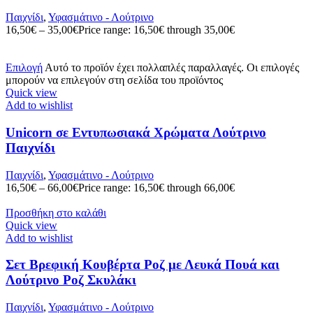
Παιχνίδι
,
Υφασμάτινο - Λούτρινο
16,50
€
–
35,00
€
Price range: 16,50€ through 35,00€
Επιλογή
Αυτό το προϊόν έχει πολλαπλές παραλλαγές. Οι επιλογές
μπορούν να επιλεγούν στη σελίδα του προϊόντος
Quick view
Add to wishlist
Unicorn σε Εντυπωσιακά Χρώματα Λούτρινο
Παιχνίδι
Παιχνίδι
,
Υφασμάτινο - Λούτρινο
16,50
€
–
66,00
€
Price range: 16,50€ through 66,00€
Προσθήκη στο καλάθι
Quick view
Add to wishlist
Σετ Βρεφική Κουβέρτα Ροζ με Λευκά Πουά και
Λούτρινο Ροζ Σκυλάκι
Παιχνίδι
,
Υφασμάτινο - Λούτρινο