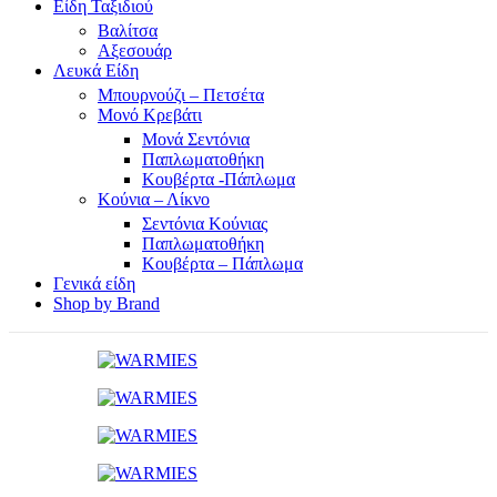
Είδη Ταξιδιού
Βαλίτσα
Αξεσουάρ
Λευκά Είδη
Μπουρνούζι – Πετσέτα
Μονό Κρεβάτι
Μονά Σεντόνια
Παπλωματοθήκη
Κουβέρτα -Πάπλωμα
Κούνια – Λίκνο
Σεντόνια Κούνιας
Παπλωματοθήκη
Κουβέρτα – Πάπλωμα
Γενικά είδη
Shop by Brand