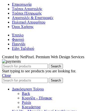
Επικοινωνία
Τρόποι Αποστολής
Τρόποι Πληρωμής
Αποστολές & Επιστροφές
Πολιτική Απορρήτου
Όροι Χρήσης
Έπιπλο
Φαγητό
Παιχνίδι
Είδη Ταξιδιού
Created by NetPixel. Premium Web Design Services
Search
Start typing to see products you are looking for.
Close
Search
Διακόσμηση Τοίχου
Back
Κορνίζα – Πίνακας
Ρολόι
Κρεμάστρα