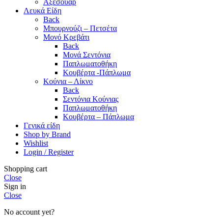
Αξεσουάρ
Λευκά Είδη
Back
Μπουρνούζι – Πετσέτα
Μονό Κρεβάτι
Back
Μονά Σεντόνια
Παπλωματοθήκη
Κουβέρτα -Πάπλωμα
Κούνια – Λίκνο
Back
Σεντόνια Κούνιας
Παπλωματοθήκη
Κουβέρτα – Πάπλωμα
Γενικά είδη
Shop by Brand
Wishlist
Login / Register
Shopping cart
Close
Sign in
Close
No account yet?