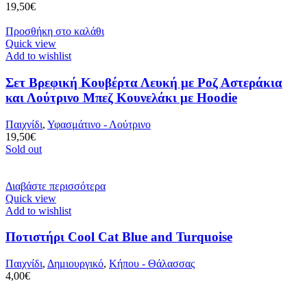
19,50
€
Προσθήκη στο καλάθι
Quick view
Add to wishlist
Σετ Βρεφική Κουβέρτα Λευκή με Ροζ Αστεράκια
και Λούτρινο Μπεζ Κουνελάκι με Hoodie
Παιχνίδι
,
Υφασμάτινο - Λούτρινο
19,50
€
Sold out
Διαβάστε περισσότερα
Quick view
Add to wishlist
Ποτιστήρι Cool Cat Blue and Turquoise
Παιχνίδι
,
Δημιουργικό
,
Κήπου - Θάλασσας
4,00
€