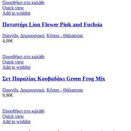
Προσθήκη στο καλάθι
Quick view
Add to wishlist
Ποτιστήρι Lion Flower Pink and Fuchsia
Παιχνίδι
,
Δημιουργικό
,
Κήπου - Θάλασσας
4,00
€
Προσθήκη στο καλάθι
Quick view
Add to wishlist
Σετ Παραλίας Κουβαδάκι Green Frog Mix
Παιχνίδι
,
Δημιουργικό
,
Κήπου - Θάλασσας
9,90
€
Προσθήκη στο καλάθι
Quick view
Add to wishlist