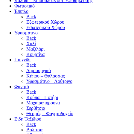
Καλάθι – Μπαούλο-Κουτί Αποθήκευσης
Φωτιστικό
Έπιπλο
Back
Εξωτερικού Χώρου
Εσωτερικού Χώρου
Υφασμάτινο
Back
Χαλί
Μαξιλάρι
Κουρτίνα
Παιχνίδι
Back
Δημιουργικό
Κήπου – Θάλασσας
Υφασμάτινο – Λούτρινο
Φαγητό
Back
Κούπα – Ποτήρι
Μαχαιροπήρουνα
Σερβίτσια
Θερμός – Φαγητοδοχείο
Είδη Ταξιδιού
Back
Βαλίτσα