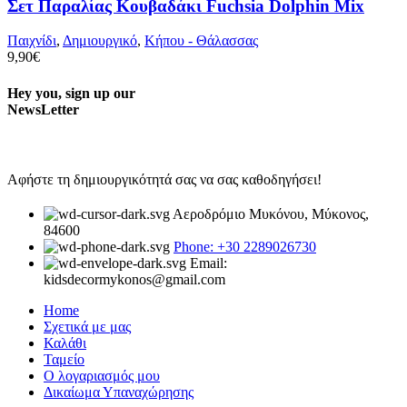
Σετ Παραλίας Κουβαδάκι Fuchsia Dolphin Mix
Παιχνίδι
,
Δημιουργικό
,
Κήπου - Θάλασσας
9,90
€
Hey you, sign up our
NewsLetter
Αφήστε τη δημιουργικότητά σας να σας καθοδηγήσει!
Αεροδρόμιο Μυκόνου, Μύκονος,
84600
Phone: +30 2289026730
Email:
kidsdecormykonos@gmail.com
Home
Σχετικά με μας
Καλάθι
Ταμείο
Ο λογαριασμός μου
Δικαίωμα Υπαναχώρησης