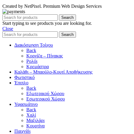
Created by NetPixel. Premium Web Design Services
Search
Start typing to see products you are looking for.
Close
Search
Διακόσμηση Τοίχου
Back
Κορνίζα – Πίνακας
Ρολόι
Κρεμάστρα
Καλάθι – Μπαούλο-Κουτί Αποθήκευσης
Φωτιστικό
Έπιπλο
Back
Εξωτερικού Χώρου
Εσωτερικού Χώρου
Υφασμάτινο
Back
Χαλί
Μαξιλάρι
Κουρτίνα
Παιχνίδι