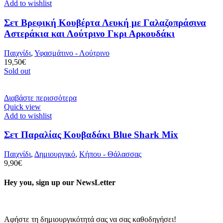
Add to wishlist
Σετ Βρεφική Κουβέρτα Λευκή με Γαλαζοπράσινα
Αστεράκια και Λούτρινο Γκρι Αρκουδάκι
Παιχνίδι
,
Υφασμάτινο - Λούτρινο
19,50
€
Sold out
Διαβάστε περισσότερα
Quick view
Add to wishlist
Σετ Παραλίας Κουβαδάκι Blue Shark Mix
Παιχνίδι
,
Δημιουργικό
,
Κήπου - Θάλασσας
9,90
€
Hey you, sign up our NewsLetter
Αφήστε τη δημιουργικότητά σας να σας καθοδηγήσει!