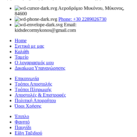
Αεροδρόμιο Μυκόνου, Μύκονος,
84600
Phone: +30 2289026730
Email:
kidsdecormykonos@gmail.com
Home
Σχετικά με μας
Καλάθι
Ταμείο
Ο λογαριασμός μου
Δικαίωμα Υπαναχώρησης
Επικοινωνία
Τρόποι Αποστολής
Τρόποι Πληρωμής
Αποστολές & Επιστροφές
Πολιτική Απορρήτου
Όροι Χρήσης
Έπιπλο
Φαγητό
Παιχνίδι
Είδη Ταξιδιού