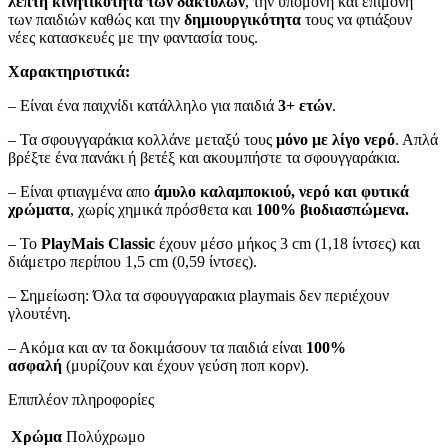
λεπτή κινητικότητα των δακτύλων
, την υπομονή και επιμονή
των παιδιών καθώς και την
δημιουργικότητα
τους να φτιάξουν
νέες κατασκευές με την φαντασία τους.
Χαρακτηριστικά:
– Είναι ένα παιχνίδι κατάλληλο για παιδιά
3+ ετών
.
– Τα σφουγγαράκια κολλάνε μεταξύ τους
μόνο με λίγο νερό
. Απλά
βρέξτε ένα πανάκι ή βετέξ και ακουμπήστε τα σφουγγαράκια.
– Είναι φτιαγμένα απο
άμυλο καλαμποκιού, νερό και φυτικά
χρώματα
, χωρίς χημικά πρόσθετα και
100% βιοδιασπώμενα.
– Το
PlayMais Classic
έχουν μέσο μήκος 3 cm (1,18 ίντσες) και
διάμετρο περίπου 1,5 cm (0,59 ίντσες).
– Σημείωση: Όλα τα σφουγγαρακια playmais δεν περιέχουν
γλουτένη.
– Ακόμα και αν τα δοκιμάσουν τα παιδιά είναι
100%
ασφαλή
(μυρίζουν και έχουν γεύση ποπ κορν).
Επιπλέον πληροφορίες
Χρώμα
Πολύχρωμο