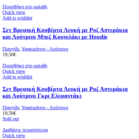
Προσθήκη στο καλάθι
Quick view
Add to wishlist
Σετ Βρεφική Κουβέρτα Λευκή με Ροζ Αστεράκια
και Λούτρινο Μπεζ Κουνελάκι με Hoodie
Παιχνίδι
,
Υφασμάτινο - Λούτρινο
19,50
€
Προσθήκη στο καλάθι
Quick view
Add to wishlist
Σετ Βρεφική Κουβέρτα Λευκή με Ροζ Αστεράκια
και Λούτρινο Γκρι Ελεφαντάκι
Παιχνίδι
,
Υφασμάτινο - Λούτρινο
19,50
€
Sold out
Διαβάστε περισσότερα
Quick view