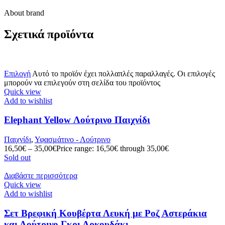
About brand
Σχετικά προϊόντα
Επιλογή
Αυτό το προϊόν έχει πολλαπλές παραλλαγές. Οι επιλογές
μπορούν να επιλεγούν στη σελίδα του προϊόντος
Quick view
Add to wishlist
Elephant Yellow Λούτρινο Παιχνίδι
Παιχνίδι
,
Υφασμάτινο - Λούτρινο
16,50
€
–
35,00
€
Price range: 16,50€ through 35,00€
Sold out
Διαβάστε περισσότερα
Quick view
Add to wishlist
Σετ Βρεφική Κουβέρτα Λευκή με Ροζ Αστεράκια
και Λούτρινο Γκρι Αρκουδάκι