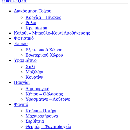
0
items
0,00
€
Διακόσμηση Τοίχου
Κορνίζα – Πίνακας
Ρολόι
Κρεμάστρα
Καλάθι – Μπαούλο-Κουτί Αποθήκευσης
Φωτιστικό
Έπιπλο
Εξωτερικού Χώρου
Εσωτερικού Χώρου
Υφασμάτινο
Χαλί
Μαξιλάρι
Κουρτίνα
Παιχνίδι
Δημιουργικό
Κήπου – Θάλασσας
Υφασμάτινο – Λούτρινο
Φαγητό
Κούπα – Ποτήρι
Μαχαιροπήρουνα
Σερβίτσια
Θερμός – Φαγητοδοχείο