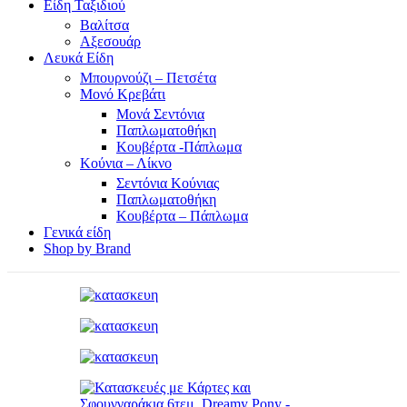
Είδη Ταξιδιού
Βαλίτσα
Αξεσουάρ
Λευκά Είδη
Μπουρνούζι – Πετσέτα
Μονό Κρεβάτι
Μονά Σεντόνια
Παπλωματοθήκη
Κουβέρτα -Πάπλωμα
Κούνια – Λίκνο
Σεντόνια Κούνιας
Παπλωματοθήκη
Κουβέρτα – Πάπλωμα
Γενικά είδη
Shop by Brand