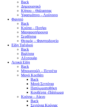
Back
Δημιουργικό
Κήπου – Θάλασσας
Υφασμάτινο – Λούτρινο
Φαγητό
Back
Κούπα – Ποτήρι
Μαχαιροπήρουνα
Σερβίτσια
Θερμός – Φαγητοδοχείο
Είδη Ταξιδιού
Back
Βαλίτσα
Αξεσουάρ
Λευκά Είδη
Back
Μπουρνούζι – Πετσέτα
Μονό Κρεβάτι
Back
Μονά Σεντόνια
Παπλωματοθήκη
Κουβέρτα -Πάπλωμα
Κούνια – Λίκνο
Back
Σεντόνια Κούνιας