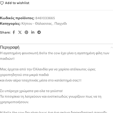
Add to wishlist
Κωδικός προϊόντος:
8461033665
Κατηγορίες:
Κήπου - Θάλασσας
,
Παιχνίδι
Share:
Περιγραφή
Η αγαπημένη φουσκωτή Bella the cow έχει γίνει η αγαπημένη φίλη των
παιδιών!!
Μας έρχεται από την Ολλανδία για να χαρίσει ατέλειωτες ώρες
χοροπηδητού στα μικρά παιδιά
και έναν αέρα τσαχπινιάς μέσα στο κατάστημά σας!!!
Σε υπέροχα χρώματα για ολα τα γούστα!
Τα πιτσιρίκια τη λατρεύουν και ενστικτωδώς γνωρίζουν πως να τη
χρησιμοποιήσουν.
Η Bella the cow δεν είναι όμως ένα ένα ακόμα διασκεδαστικό παιχνίδι: