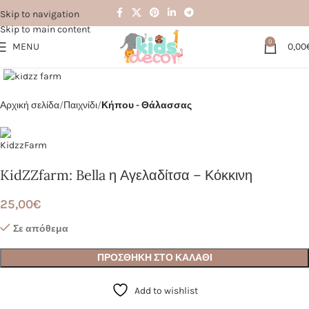
Skip to navigation
Skip to main content
0
MENU
0,00
Click to enlarge
Αρχική σελίδα
Παιχνίδι
Κήπου - Θάλασσας
KidZZfarm: Bella η Αγελαδίτσα – Κόκκινη
25,00
€
Σε απόθεμα
ΠΡΟΣΘΉΚΗ ΣΤΟ ΚΑΛΆΘΙ
Add to wishlist