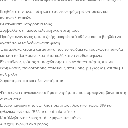
Βοηθάει στην ανάπτυξη και το συντονισμό χεριών-ποδιών και
αντανακλαστικών
Βελτιώνει την ισορροπία τους
Συμβάλλει στη μυοεσκελετική ανάπτυξή τους
Προάγει έναν υγιές τρόπο ζωής, μακριά από οθόνες και τα βοηθάει να
αγαπήσουν τα ζωάκια και τη φύση
Έχει μαλακά κέρατα και αυτάκια που το παιδάκι τα «μαγκώνει» εύκολα
και έτσι το βοηθάει να κρατιέται καλά και να νιώθει ασφαλές.
Είναι τέλειος τρόπος απασχόλησης σε play dates, πάρτυ, πικ-νικ,
εκδηλώσεις, παιδότοπους, παιδικούς σταθμούς, playrooms, σπίτια με
αυλή, κλπ
Χαρακτηριστικά και πλεονεκτήματα:
Φουσκώνει πανεύκολα σε 1’ με την τρόμπα που συμπεριλαμβάνεται στη
συσκευασία.
Είναι φτιαγμένη από υψηλής ποιότητας πλαστικό, χωρίς BPA και
φθαλικές ενώσεις (BPA and phthalate free)
Κατάλληλη για ηλικιες από 12 μηνών και πάνω
Αντέχει μεχρι 60 κιλά βάρος