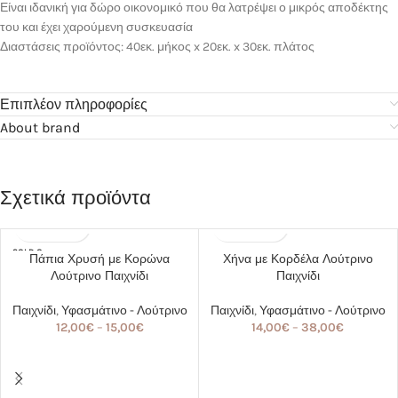
Είναι ιδανική για δώρο οικονομικό που θα λατρέψει ο μικρός αποδέκτης
του και έχει χαρούμενη συσκευασία
Διαστάσεις προϊόντος: 40εκ. μήκος x 20εκ. x 30εκ. πλάτος
Επιπλέον πληροφορίες
About brand
Σχετικά προϊόντα
SOLD O
Πάπια Χρυσή με Κορώνα
Χήνα με Κορδέλα Λούτρινο
UT
Λούτρινο Παιχνίδι
Παιχνίδι
Παιχνίδι
,
Υφασμάτινο - Λούτρινο
Παιχνίδι
,
Υφασμάτινο - Λούτρινο
12,00
€
–
15,00
€
14,00
€
–
38,00
€