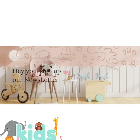
Hey you, sign up
our NewsLetter