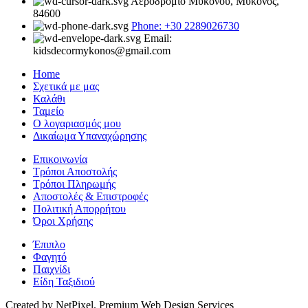
Αεροδρόμιο Μυκόνου, Μύκονος,
84600
Phone: +30 2289026730
Email:
kidsdecormykonos@gmail.com
Home
Σχετικά με μας
Καλάθι
Ταμείο
Ο λογαριασμός μου
Δικαίωμα Υπαναχώρησης
Επικοινωνία
Τρόποι Αποστολής
Τρόποι Πληρωμής
Αποστολές & Επιστροφές
Πολιτική Απορρήτου
Όροι Χρήσης
Έπιπλο
Φαγητό
Παιχνίδι
Είδη Ταξιδιού
Created by NetPixel. Premium Web Design Services