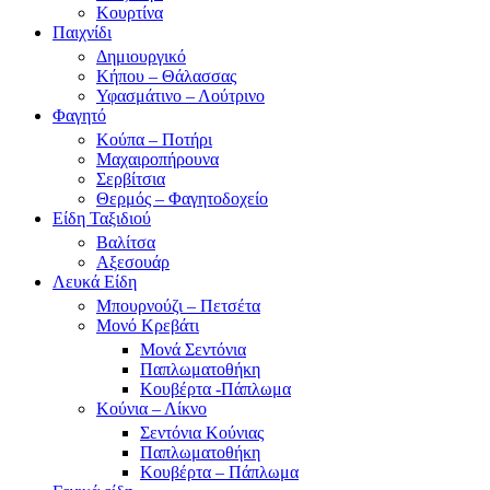
Κουρτίνα
Παιχνίδι
Δημιουργικό
Κήπου – Θάλασσας
Υφασμάτινο – Λούτρινο
Φαγητό
Κούπα – Ποτήρι
Μαχαιροπήρουνα
Σερβίτσια
Θερμός – Φαγητοδοχείο
Είδη Ταξιδιού
Βαλίτσα
Αξεσουάρ
Λευκά Είδη
Μπουρνούζι – Πετσέτα
Μονό Κρεβάτι
Μονά Σεντόνια
Παπλωματοθήκη
Κουβέρτα -Πάπλωμα
Κούνια – Λίκνο
Σεντόνια Κούνιας
Παπλωματοθήκη
Κουβέρτα – Πάπλωμα