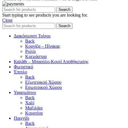
Search
Start typing to see products you are looking for.
Close
Search
Διακόσμηση Τοίχου
Back
Κορνίζα – Πίνακας
Ρολόι
Κρεμάστρα
Καλάθι – Μπαούλο-Κουτί Αποθήκευσης
Φωτιστικό
Έπιπλο
Back
Εξωτερικού Χώρου
Εσωτερικού Χώρου
Υφασμάτινο
Back
Χαλί
Μαξιλάρι
Κουρτίνα
Παιχνίδι
Back