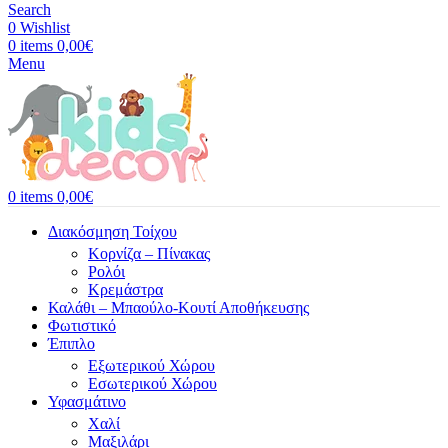
Search
0
Wishlist
0
items
0,00
€
Menu
0
items
0,00
€
Διακόσμηση Τοίχου
Κορνίζα – Πίνακας
Ρολόι
Κρεμάστρα
Καλάθι – Μπαούλο-Κουτί Αποθήκευσης
Φωτιστικό
Έπιπλο
Εξωτερικού Χώρου
Εσωτερικού Χώρου
Υφασμάτινο
Χαλί
Μαξιλάρι