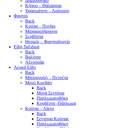
Δημιουργικό
Κήπου – Θάλασσας
Υφασμάτινο – Λούτρινο
Φαγητό
Back
Κούπα – Ποτήρι
Μαχαιροπήρουνα
Σερβίτσια
Θερμός – Φαγητοδοχείο
Είδη Ταξιδιού
Back
Βαλίτσα
Αξεσουάρ
Λευκά Είδη
Back
Μπουρνούζι – Πετσέτα
Μονό Κρεβάτι
Back
Μονά Σεντόνια
Παπλωματοθήκη
Κουβέρτα -Πάπλωμα
Κούνια – Λίκνο
Back
Σεντόνια Κούνιας
Παπλωματοθήκη