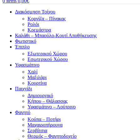
0
items
0,00
€
Διακόσμηση Τοίχου
Κορνίζα – Πίνακας
Ρολόι
Κρεμάστρα
Καλάθι – Μπαούλο-Κουτί Αποθήκευσης
Φωτιστικό
Έπιπλο
Εξωτερικού Χώρου
Εσωτερικού Χώρου
Υφασμάτινο
Χαλί
Μαξιλάρι
Κουρτίνα
Παιχνίδι
Δημιουργικό
Κήπου – Θάλασσας
Υφασμάτινο – Λούτρινο
Φαγητό
Κούπα – Ποτήρι
Μαχαιροπήρουνα
Σερβίτσια
Θερμός – Φαγητοδοχείο