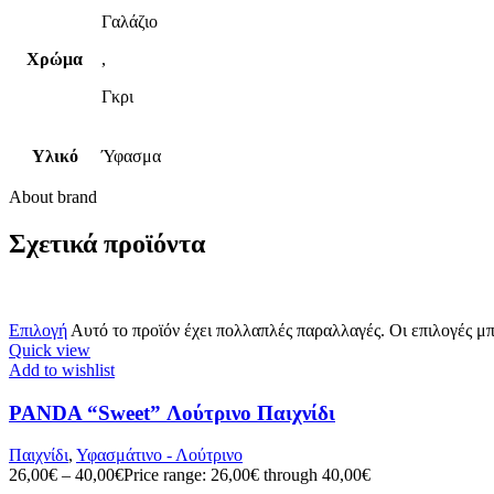
Γαλάζιο
Χρώμα
,
Γκρι
Υλικό
Ύφασμα
About brand
Σχετικά προϊόντα
Επιλογή
Αυτό το προϊόν έχει πολλαπλές παραλλαγές. Οι επιλογές μ
Quick view
Add to wishlist
PANDA “Sweet” Λούτρινο Παιχνίδι
Παιχνίδι
,
Υφασμάτινο - Λούτρινο
26,00
€
–
40,00
€
Price range: 26,00€ through 40,00€