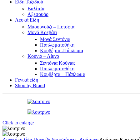
Είδη Ταξιδιού
Βαλίτσα
Αξεσουάρ
Λευκά Είδη
Μπουρνούζι – Πετσέτα
Μονό Κρεβάτι
Μονά Σεντόνια
Παπλωματοθήκη
Κουβέρτα -Πάπλωμα
Κούνια – Λίκνο
Σεντόνια Κούνιας
Παπλωματοθήκη
Κουβέρτα – Πάπλωμα
Γενικά είδη
Shop by Brand
Click to enlarge
Αρχική σελίδα
Παιχνίδι
Υφασμάτινο - Λούτρινο
Λούτρινο Κρεμαστό