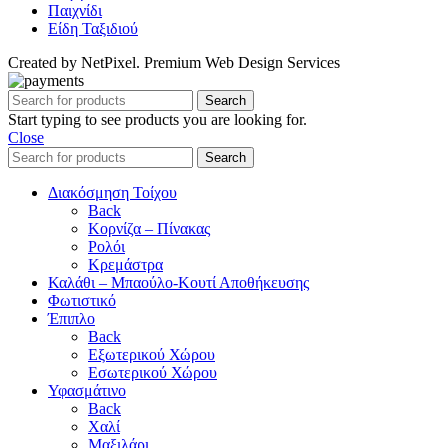
Παιχνίδι
Είδη Ταξιδιού
Created by NetPixel. Premium Web Design Services
Search
Start typing to see products you are looking for.
Close
Search
Διακόσμηση Τοίχου
Back
Κορνίζα – Πίνακας
Ρολόι
Κρεμάστρα
Καλάθι – Μπαούλο-Κουτί Αποθήκευσης
Φωτιστικό
Έπιπλο
Back
Εξωτερικού Χώρου
Εσωτερικού Χώρου
Υφασμάτινο
Back
Χαλί
Μαξιλάρι