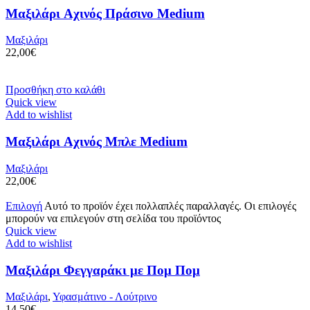
Μαξιλάρι Aχινός Πράσινο Medium
Μαξιλάρι
22,00
€
Προσθήκη στο καλάθι
Quick view
Add to wishlist
Μαξιλάρι Aχινός Μπλε Medium
Μαξιλάρι
22,00
€
Επιλογή
Αυτό το προϊόν έχει πολλαπλές παραλλαγές. Οι επιλογές
μπορούν να επιλεγούν στη σελίδα του προϊόντος
Quick view
Add to wishlist
Μαξιλάρι Φεγγαράκι με Πομ Πομ
Μαξιλάρι
,
Υφασμάτινο - Λούτρινο
14,50
€