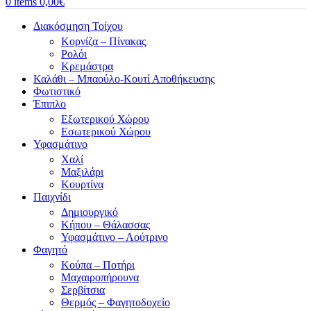
0
items
0,00
€
Διακόσμηση Τοίχου
Κορνίζα – Πίνακας
Ρολόι
Κρεμάστρα
Καλάθι – Μπαούλο-Κουτί Αποθήκευσης
Φωτιστικό
Έπιπλο
Εξωτερικού Χώρου
Εσωτερικού Χώρου
Υφασμάτινο
Χαλί
Μαξιλάρι
Κουρτίνα
Παιχνίδι
Δημιουργικό
Κήπου – Θάλασσας
Υφασμάτινο – Λούτρινο
Φαγητό
Κούπα – Ποτήρι
Μαχαιροπήρουνα
Σερβίτσια
Θερμός – Φαγητοδοχείο