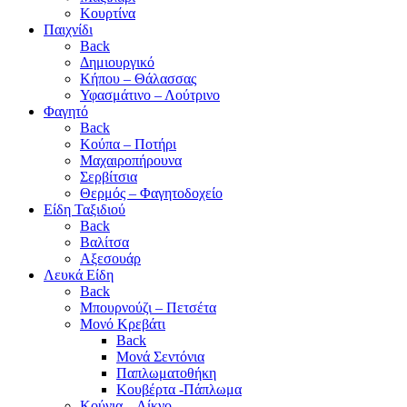
Κουρτίνα
Παιχνίδι
Back
Δημιουργικό
Κήπου – Θάλασσας
Υφασμάτινο – Λούτρινο
Φαγητό
Back
Κούπα – Ποτήρι
Μαχαιροπήρουνα
Σερβίτσια
Θερμός – Φαγητοδοχείο
Είδη Ταξιδιού
Back
Βαλίτσα
Αξεσουάρ
Λευκά Είδη
Back
Μπουρνούζι – Πετσέτα
Μονό Κρεβάτι
Back
Μονά Σεντόνια
Παπλωματοθήκη
Κουβέρτα -Πάπλωμα
Κούνια – Λίκνο