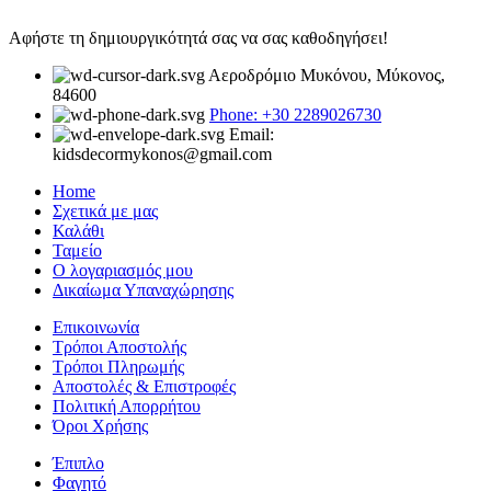
Αφήστε τη δημιουργικότητά σας να σας καθοδηγήσει!
Αεροδρόμιο Μυκόνου, Μύκονος,
84600
Phone: +30 2289026730
Email:
kidsdecormykonos@gmail.com
Home
Σχετικά με μας
Καλάθι
Ταμείο
Ο λογαριασμός μου
Δικαίωμα Υπαναχώρησης
Επικοινωνία
Τρόποι Αποστολής
Τρόποι Πληρωμής
Αποστολές & Επιστροφές
Πολιτική Απορρήτου
Όροι Χρήσης
Έπιπλο
Φαγητό