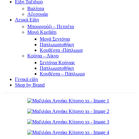
Είδη Ταξιδιού
Βαλίτσα
Αξεσουάρ
Λευκά Είδη
Μπουρνούζι – Πετσέτα
Μονό Κρεβάτι
Μονά Σεντόνια
Παπλωματοθήκη
Κουβέρτα -Πάπλωμα
Κούνια – Λίκνο
Σεντόνια Κούνιας
Παπλωματοθήκη
Κουβέρτα – Πάπλωμα
Γενικά είδη
Shop by Brand