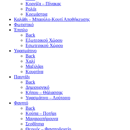
Κορνίζα – Πίνακας
Ρολόι
Κρεμάστρα
Καλάθι – Μπαούλο-Κουτί Αποθήκευσης
Φωτιστικό
Έπιπλο
Back
Εξωτερικού Χώρου
Εσωτερικού Χώρου
Υφασμάτινο
Back
Χαλί
Μαξιλάρι
Κουρτίνα
Παιχνίδι
Back
Δημιουργικό
Κήπου – Θάλασσας
Υφασμάτινο – Λούτρινο
Φαγητό
Back
Κούπα – Ποτήρι
Μαχαιροπήρουνα
Σερβίτσια
Θερμός – Φαγητοδοχείο