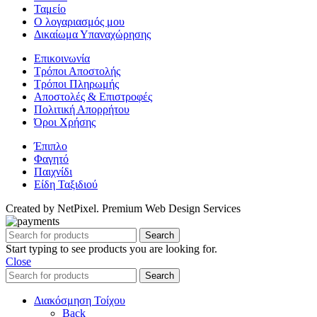
Ταμείο
Ο λογαριασμός μου
Δικαίωμα Υπαναχώρησης
Επικοινωνία
Τρόποι Αποστολής
Τρόποι Πληρωμής
Αποστολές & Επιστροφές
Πολιτική Απορρήτου
Όροι Χρήσης
Έπιπλο
Φαγητό
Παιχνίδι
Είδη Ταξιδιού
Created by NetPixel. Premium Web Design Services
Search
Start typing to see products you are looking for.
Close
Search
Διακόσμηση Τοίχου
Back