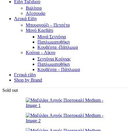
Είδη Ταξιδιού
Βαλίτσα
Αξεσουάρ
Λευκά Είδη
Μπουρνούζι – Πετσέτα
Μονό Κρεβάτι
Μονά Σεντόνια
Παπλωματοθήκη
Κουβέρτα -Πάπλωμα
Κούνια – Λίκνο
Σεντόνια Κούνιας
Παπλωματοθήκη
Κουβέρτα – Πάπλωμα
Γενικά είδη
Shop by Brand
Sold out