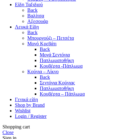
Είδη Ταξιδιού
Back
Βαλίτσα
Αξεσουάρ
Λευκά Είδη
Back
Μπουρνούζι – Πετσέτα
Μονό Κρεβάτι
Back
Μονά Σεντόνια
Παπλωματοθήκη
Κουβέρτα -Πάπλωμα
Κούνια – Λίκνο
Back
Σεντόνια Κούνιας
Παπλωματοθήκη
Κουβέρτα – Πάπλωμα
Γενικά είδη
Shop by Brand
Wishlist
Login / Register
Shopping cart
Close
Sign in