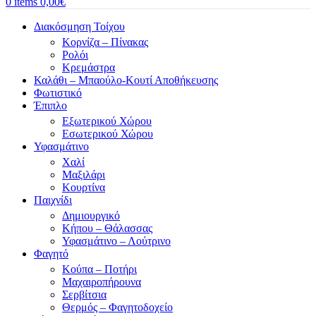
0
items
0,00
€
Διακόσμηση Τοίχου
Κορνίζα – Πίνακας
Ρολόι
Κρεμάστρα
Καλάθι – Μπαούλο-Κουτί Αποθήκευσης
Φωτιστικό
Έπιπλο
Εξωτερικού Χώρου
Εσωτερικού Χώρου
Υφασμάτινο
Χαλί
Μαξιλάρι
Κουρτίνα
Παιχνίδι
Δημιουργικό
Κήπου – Θάλασσας
Υφασμάτινο – Λούτρινο
Φαγητό
Κούπα – Ποτήρι
Μαχαιροπήρουνα
Σερβίτσια
Θερμός – Φαγητοδοχείο