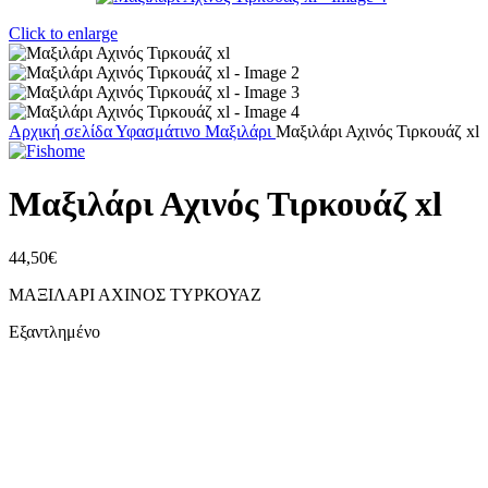
Click to enlarge
Αρχική σελίδα
Υφασμάτινο
Μαξιλάρι
Μαξιλάρι Αχινός Τιρκουάζ xl
Μαξιλάρι Αχινός Τιρκουάζ xl
44,50
€
ΜΑΞΙΛΑΡΙ ΑΧΙΝΟΣ ΤΥΡΚΟΥΑΖ
Εξαντλημένο