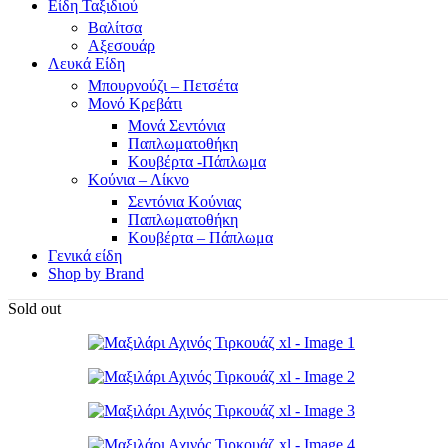
Είδη Ταξιδιού
Βαλίτσα
Αξεσουάρ
Λευκά Είδη
Μπουρνούζι – Πετσέτα
Μονό Κρεβάτι
Μονά Σεντόνια
Παπλωματοθήκη
Κουβέρτα -Πάπλωμα
Κούνια – Λίκνο
Σεντόνια Κούνιας
Παπλωματοθήκη
Κουβέρτα – Πάπλωμα
Γενικά είδη
Shop by Brand
Sold out