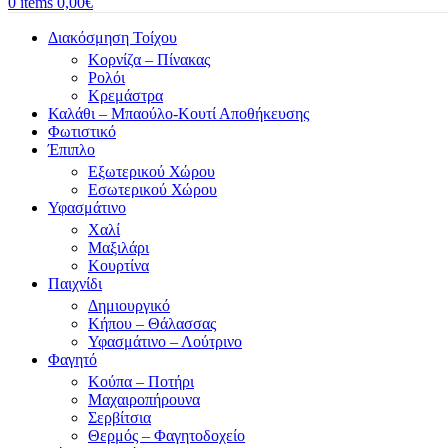
0
items
0,00
€
Διακόσμηση Τοίχου
Κορνίζα – Πίνακας
Ρολόι
Κρεμάστρα
Καλάθι – Μπαούλο-Κουτί Αποθήκευσης
Φωτιστικό
Έπιπλο
Εξωτερικού Χώρου
Εσωτερικού Χώρου
Υφασμάτινο
Χαλί
Μαξιλάρι
Κουρτίνα
Παιχνίδι
Δημιουργικό
Κήπου – Θάλασσας
Υφασμάτινο – Λούτρινο
Φαγητό
Κούπα – Ποτήρι
Μαχαιροπήρουνα
Σερβίτσια
Θερμός – Φαγητοδοχείο