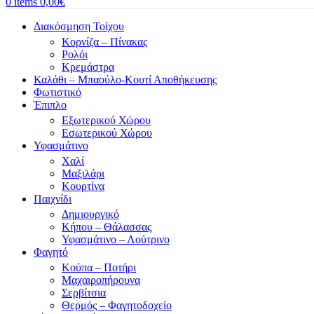
0
items
0,00
€
Διακόσμηση Τοίχου
Κορνίζα – Πίνακας
Ρολόι
Κρεμάστρα
Καλάθι – Μπαούλο-Κουτί Αποθήκευσης
Φωτιστικό
Έπιπλο
Εξωτερικού Χώρου
Εσωτερικού Χώρου
Υφασμάτινο
Χαλί
Μαξιλάρι
Κουρτίνα
Παιχνίδι
Δημιουργικό
Κήπου – Θάλασσας
Υφασμάτινο – Λούτρινο
Φαγητό
Κούπα – Ποτήρι
Μαχαιροπήρουνα
Σερβίτσια
Θερμός – Φαγητοδοχείο