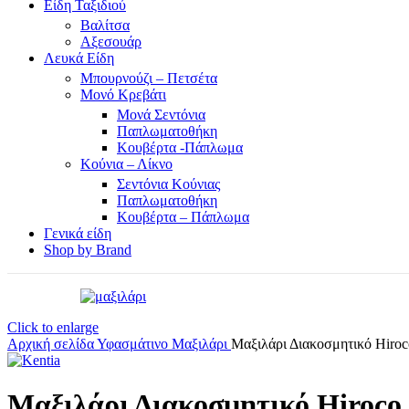
Είδη Ταξιδιού
Βαλίτσα
Αξεσουάρ
Λευκά Είδη
Μπουρνούζι – Πετσέτα
Μονό Κρεβάτι
Μονά Σεντόνια
Παπλωματοθήκη
Κουβέρτα -Πάπλωμα
Κούνια – Λίκνο
Σεντόνια Κούνιας
Παπλωματοθήκη
Κουβέρτα – Πάπλωμα
Γενικά είδη
Shop by Brand
Click to enlarge
Αρχική σελίδα
Υφασμάτινο
Μαξιλάρι
Μαξιλάρι Διακοσμητικό Hiroc
Μαξιλάρι Διακοσμητικό Hiroco