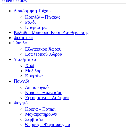
0
items
0,00
€
Διακόσμηση Τοίχου
Κορνίζα – Πίνακας
Ρολόι
Κρεμάστρα
Καλάθι – Μπαούλο-Κουτί Αποθήκευσης
Φωτιστικό
Έπιπλο
Εξωτερικού Χώρου
Εσωτερικού Χώρου
Υφασμάτινο
Χαλί
Μαξιλάρι
Κουρτίνα
Παιχνίδι
Δημιουργικό
Κήπου – Θάλασσας
Υφασμάτινο – Λούτρινο
Φαγητό
Κούπα – Ποτήρι
Μαχαιροπήρουνα
Σερβίτσια
Θερμός – Φαγητοδοχείο