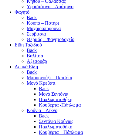
Κήπου – Θάλασσας
Υφασμάτινο – Λούτρινο
Φαγητό
Back
Κούπα – Ποτήρι
Μαχαιροπήρουνα
Σερβίτσια
Θερμός – Φαγητοδοχείο
Είδη Ταξιδιού
Back
Βαλίτσα
Αξεσουάρ
Λευκά Είδη
Back
Μπουρνούζι – Πετσέτα
Μονό Κρεβάτι
Back
Μονά Σεντόνια
Παπλωματοθήκη
Κουβέρτα -Πάπλωμα
Κούνια – Λίκνο
Back
Σεντόνια Κούνιας
Παπλωματοθήκη
Κουβέρτα – Πάπλωμα