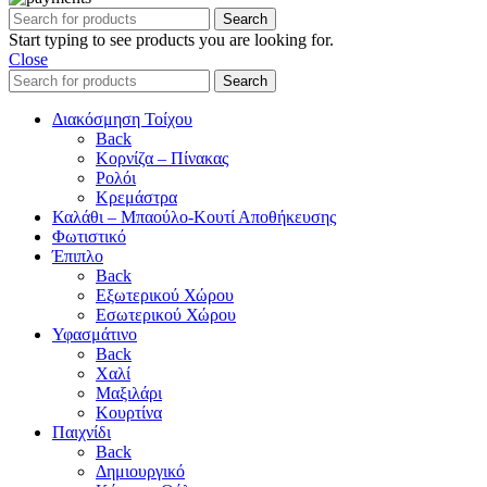
Search
Start typing to see products you are looking for.
Close
Search
Διακόσμηση Τοίχου
Back
Κορνίζα – Πίνακας
Ρολόι
Κρεμάστρα
Καλάθι – Μπαούλο-Κουτί Αποθήκευσης
Φωτιστικό
Έπιπλο
Back
Εξωτερικού Χώρου
Εσωτερικού Χώρου
Υφασμάτινο
Back
Χαλί
Μαξιλάρι
Κουρτίνα
Παιχνίδι
Back
Δημιουργικό