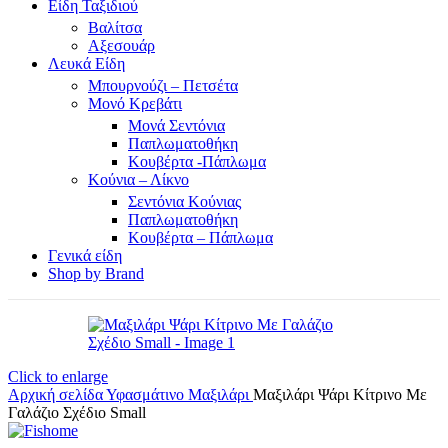
Είδη Ταξιδιού
Βαλίτσα
Αξεσουάρ
Λευκά Είδη
Μπουρνούζι – Πετσέτα
Μονό Κρεβάτι
Μονά Σεντόνια
Παπλωματοθήκη
Κουβέρτα -Πάπλωμα
Κούνια – Λίκνο
Σεντόνια Κούνιας
Παπλωματοθήκη
Κουβέρτα – Πάπλωμα
Γενικά είδη
Shop by Brand
Click to enlarge
Αρχική σελίδα
Υφασμάτινο
Μαξιλάρι
Μαξιλάρι Ψάρι Κίτρινο Με
Γαλάζιο Σχέδιο Small