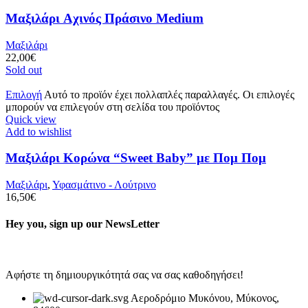
Μαξιλάρι Aχινός Πράσινο Medium
Μαξιλάρι
22,00
€
Sold out
Επιλογή
Αυτό το προϊόν έχει πολλαπλές παραλλαγές. Οι επιλογές
μπορούν να επιλεγούν στη σελίδα του προϊόντος
Quick view
Add to wishlist
Μαξιλάρι Κορώνα “Sweet Baby” με Πομ Πομ
Μαξιλάρι
,
Υφασμάτινο - Λούτρινο
16,50
€
Hey you, sign up our NewsLetter
Αφήστε τη δημιουργικότητά σας να σας καθοδηγήσει!
Αεροδρόμιο Μυκόνου, Μύκονος,