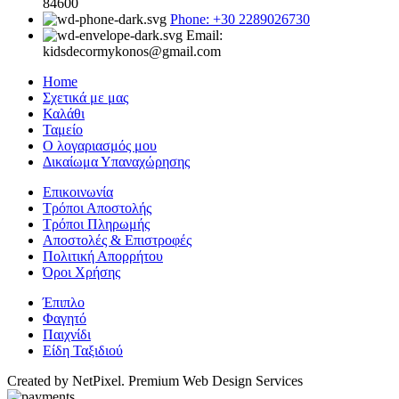
84600
Phone: +30 2289026730
Email:
kidsdecormykonos@gmail.com
Home
Σχετικά με μας
Καλάθι
Ταμείο
Ο λογαριασμός μου
Δικαίωμα Υπαναχώρησης
Επικοινωνία
Τρόποι Αποστολής
Τρόποι Πληρωμής
Αποστολές & Επιστροφές
Πολιτική Απορρήτου
Όροι Χρήσης
Έπιπλο
Φαγητό
Παιχνίδι
Είδη Ταξιδιού
Created by NetPixel. Premium Web Design Services