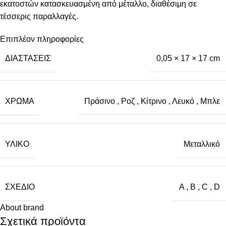
εκατοστών κατασκευασμένη από μέταλλο, διαθέσιμη σε
τέσσερις παραλλαγές.
Επιπλέον πληροφορίες
ΔΙΑΣΤΆΣΕΙΣ
0,05 × 17 × 17 cm
ΧΡΏΜΑ
Πράσινο
,
Ροζ
,
Κίτρινο
,
Λευκό
,
Μπλε
ΥΛΙΚΌ
Μεταλλικό
ΣΧΈΔΙΟ
A
,
B
,
C
,
D
About brand
Σχετικά προϊόντα