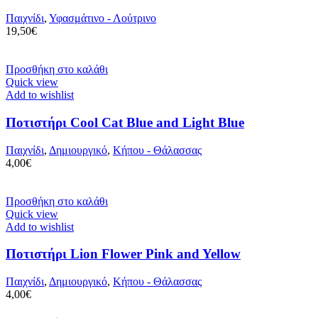
Παιχνίδι
,
Υφασμάτινο - Λούτρινο
19,50
€
Προσθήκη στο καλάθι
Quick view
Add to wishlist
Ποτιστήρι Cool Cat Blue and Light Blue
Παιχνίδι
,
Δημιουργικό
,
Κήπου - Θάλασσας
4,00
€
Προσθήκη στο καλάθι
Quick view
Add to wishlist
Ποτιστήρι Lion Flower Pink and Yellow
Παιχνίδι
,
Δημιουργικό
,
Κήπου - Θάλασσας
4,00
€