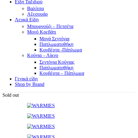
Είδη Ταξιδιού
Βαλίτσα
Αξεσουάρ
Λευκά Είδη
Μπουρνούζι – Πετσέτα
Μονό Κρεβάτι
Μονά Σεντόνια
Παπλωματοθήκη
Κουβέρτα -Πάπλωμα
Κούνια – Λίκνο
Σεντόνια Κούνιας
Παπλωματοθήκη
Κουβέρτα – Πάπλωμα
Γενικά είδη
Shop by Brand
Sold out