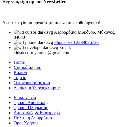
Hey you, sign up our NewsLetter
Αφήστε τη δημιουργικότητά σας να σας καθοδηγήσει!
Αεροδρόμιο Μυκόνου, Μύκονος,
84600
Phone: +30 2289026730
Email:
kidsdecormykonos@gmail.com
Home
Σχετικά με μας
Καλάθι
Ταμείο
Ο λογαριασμός μου
Δικαίωμα Υπαναχώρησης
Επικοινωνία
Τρόποι Αποστολής
Τρόποι Πληρωμής
Αποστολές & Επιστροφές
Πολιτική Απορρήτου
Όροι Χρήσης