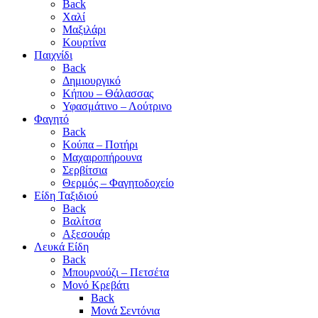
Back
Χαλί
Μαξιλάρι
Κουρτίνα
Παιχνίδι
Back
Δημιουργικό
Κήπου – Θάλασσας
Υφασμάτινο – Λούτρινο
Φαγητό
Back
Κούπα – Ποτήρι
Μαχαιροπήρουνα
Σερβίτσια
Θερμός – Φαγητοδοχείο
Είδη Ταξιδιού
Back
Βαλίτσα
Αξεσουάρ
Λευκά Είδη
Back
Μπουρνούζι – Πετσέτα
Μονό Κρεβάτι
Back
Μονά Σεντόνια