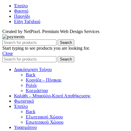
Έπιπλο
Φαγητό
Παιχνίδι
Είδη Ταξιδιού
Created by NetPixel. Premium Web Design Services
Search
Start typing to see products you are looking for.
Close
Search
Διακόσμηση Τοίχου
Back
Κορνίζα – Πίνακας
Ρολόι
Κρεμάστρα
Καλάθι – Μπαούλο-Κουτί Αποθήκευσης
Φωτιστικό
Έπιπλο
Back
Εξωτερικού Χώρου
Εσωτερικού Χώρου
Υφασμάτινο