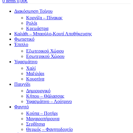
0
items
0,00
€
Διακόσμηση Τοίχου
Κορνίζα – Πίνακας
Ρολόι
Κρεμάστρα
Καλάθι – Μπαούλο-Κουτί Αποθήκευσης
Φωτιστικό
Έπιπλο
Εξωτερικού Χώρου
Εσωτερικού Χώρου
Υφασμάτινο
Χαλί
Μαξιλάρι
Κουρτίνα
Παιχνίδι
Δημιουργικό
Κήπου – Θάλασσας
Υφασμάτινο – Λούτρινο
Φαγητό
Κούπα – Ποτήρι
Μαχαιροπήρουνα
Σερβίτσια
Θερμός – Φαγητοδοχείο