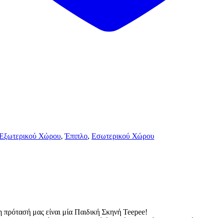
Εξωτερικού Χώρου
,
Έπιπλο
,
Εσωτερικού Χώρου
η πρότασή μας είναι μία Παιδική Σκηνή Teepee!