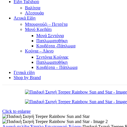
Είδη Ταξιδιού
Βαλίτσα
Αξεσουάρ
Λευκά Είδη
Μπουρνούζι – Πετσέτα
Μονό Κρεβάτι
Μονά Σεντόνια
Παπλωματοθήκη
Κουβέρτα -Πάπλωμα
Κούνια – Λίκνο
Σεντόνια Κούνιας
Παπλωματοθήκη
Κουβέρτα – Πάπλωμα
Γενικά είδη
Shop by Brand
Click to enlarge
Αρχική σελίδα
Έπιπλο
Εσωτερικού Χώρου
Παιδική Σκηνή Teepee R