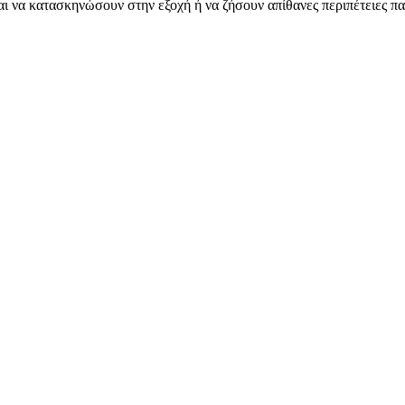
και να κατασκηνώσουν στην εξοχή ή να ζήσουν απίθανες περιπέτειες π