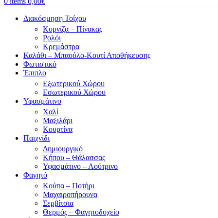
0
items
0,00
€
Διακόσμηση Τοίχου
Κορνίζα – Πίνακας
Ρολόι
Κρεμάστρα
Καλάθι – Μπαούλο-Κουτί Αποθήκευσης
Φωτιστικό
Έπιπλο
Εξωτερικού Χώρου
Εσωτερικού Χώρου
Υφασμάτινο
Χαλί
Μαξιλάρι
Κουρτίνα
Παιχνίδι
Δημιουργικό
Κήπου – Θάλασσας
Υφασμάτινο – Λούτρινο
Φαγητό
Κούπα – Ποτήρι
Μαχαιροπήρουνα
Σερβίτσια
Θερμός – Φαγητοδοχείο