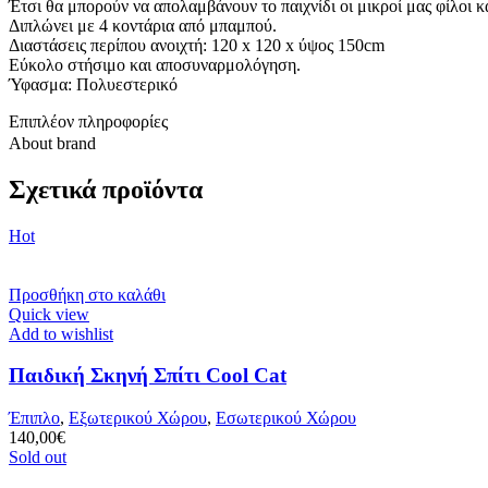
Έτσι θα μπορούν να απολαμβάνουν το παιχνίδι οι μικροί μας φίλοι 
Διπλώνει με 4 κοντάρια από μπαμπού.
Διαστάσεις περίπου ανοιχτή: 120 x 120 x ύψος 150cm
Εύκολο στήσιμο και αποσυναρμολόγηση.
Ύφασμα: Πολυεστερικό
Επιπλέον πληροφορίες
About brand
Σχετικά προϊόντα
Hot
Προσθήκη στο καλάθι
Quick view
Add to wishlist
Παιδική Σκηνή Σπίτι Cool Cat
Έπιπλο
,
Εξωτερικού Χώρου
,
Εσωτερικού Χώρου
140,00
€
Sold out