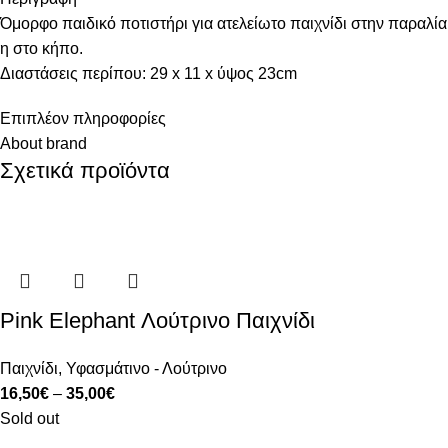
Όμορφο παιδικό ποτιστήρι για ατελείωτο παιχνίδι στην παραλία
η στο κήπο.
Διαστάσεις περίπου: 29 x 11 x ύψος 23cm
Επιπλέον πληροφορίες
About brand
Σχετικά προϊόντα
Pink Elephant Λούτρινο Παιχνίδι
Παιχνίδι
,
Υφασμάτινο - Λούτρινο
16,50
€
–
35,00
€
Sold out