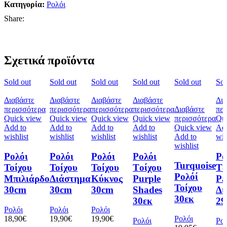
Κατηγορία:
Ρολόι
Share:
Σχετικά προϊόντα
Sold out
Sold out
Sold out
Sold out
Sold out
Sol
Διαβάστε
Διαβάστε
Διαβάστε
Διαβάστε
Δι
περισσότερα
περισσότερα
περισσότερα
περισσότερα
Διαβάστε
πε
Quick view
Quick view
Quick view
Quick view
περισσότερα
Qu
Add to
Add to
Add to
Add to
Quick view
Add
wishlist
wishlist
wishlist
wishlist
Add to
wis
wishlist
Ρολόι
Ρολόι
Ρολόι
Ρολόι
Ρο
Turquoise
Τοίχου
Τοίχου
Τοίχου
Tοίχου
Tο
Ρολόί
Μπιλιάρδο
Διάστημα
Κύκνος
Purple
Pa
Τοίχου
30cm
30cm
30cm
Shades
Δι
30εκ
30εκ
29
Ρολόι
Ρολόι
Ρολόι
18,90
€
19,90
€
19,90
€
Ρολόι
Ρολόι
Ρο