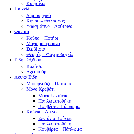
Κουρτίνα
Παιχνίδι
Δημιουργικό
Κήπου – Θάλασσας
Υφασμάτινο – Λούτρινο
Φαγητό
Κούπα – Ποτήρι
Μαχαιροπήρουνα
Σερβίτσια
Θερμός – Φαγητοδοχείο
Είδη Ταξιδιού
Βαλίτσα
Αξεσουάρ
Λευκά Είδη
Μπουρνούζι – Πετσέτα
Μονό Κρεβάτι
Μονά Σεντόνια
Παπλωματοθήκη
Κουβέρτα -Πάπλωμα
Κούνια – Λίκνο
Σεντόνια Κούνιας
Παπλωματοθήκη
Κουβέρτα – Πάπλωμα