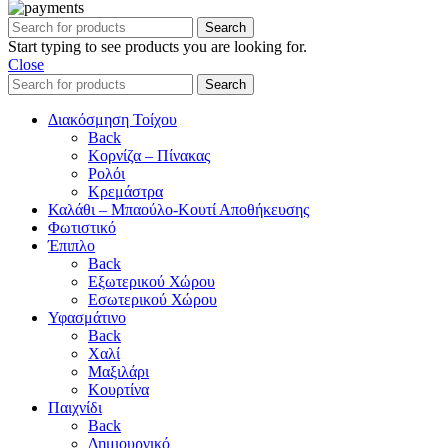
Search
Start typing to see products you are looking for.
Close
Search
Διακόσμηση Τοίχου
Back
Κορνίζα – Πίνακας
Ρολόι
Κρεμάστρα
Καλάθι – Μπαούλο-Κουτί Αποθήκευσης
Φωτιστικό
Έπιπλο
Back
Εξωτερικού Χώρου
Εσωτερικού Χώρου
Υφασμάτινο
Back
Χαλί
Μαξιλάρι
Κουρτίνα
Παιχνίδι
Back
Δημιουργικό