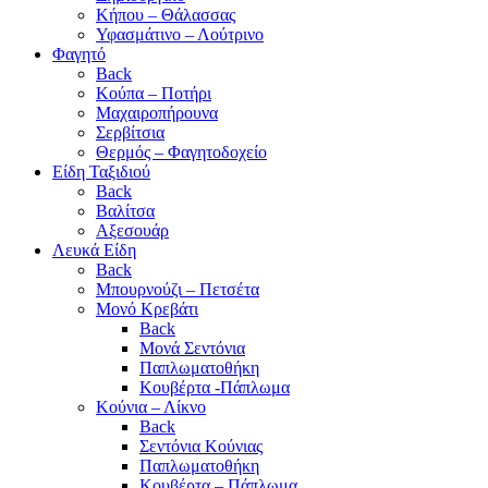
Κήπου – Θάλασσας
Υφασμάτινο – Λούτρινο
Φαγητό
Back
Κούπα – Ποτήρι
Μαχαιροπήρουνα
Σερβίτσια
Θερμός – Φαγητοδοχείο
Είδη Ταξιδιού
Back
Βαλίτσα
Αξεσουάρ
Λευκά Είδη
Back
Μπουρνούζι – Πετσέτα
Μονό Κρεβάτι
Back
Μονά Σεντόνια
Παπλωματοθήκη
Κουβέρτα -Πάπλωμα
Κούνια – Λίκνο
Back
Σεντόνια Κούνιας
Παπλωματοθήκη
Κουβέρτα – Πάπλωμα