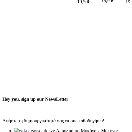
19,95
€
19,50
€
19,
Hey you, sign up our NewsLetter
Αφήστε τη δημιουργικότητά σας να σας καθοδηγήσει!
Αεροδρόμιο Μυκόνου, Μύκονος,