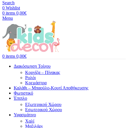
Search
0
Wishlist
0
items
0,00
€
Menu
0
items
0,00
€
Διακόσμηση Τοίχου
Κορνίζα – Πίνακας
Ρολόι
Κρεμάστρα
Καλάθι – Μπαούλο-Κουτί Αποθήκευσης
Φωτιστικό
Έπιπλο
Εξωτερικού Χώρου
Εσωτερικού Χώρου
Υφασμάτινο
Χαλί
Μαξιλάρι