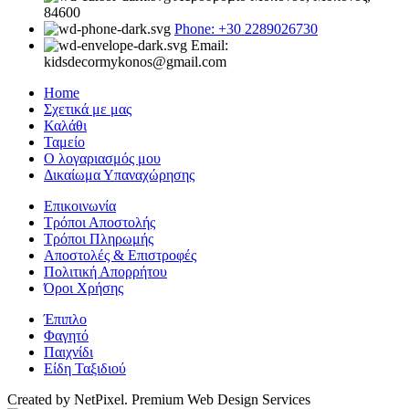
84600
Phone: +30 2289026730
Email:
kidsdecormykonos@gmail.com
Home
Σχετικά με μας
Καλάθι
Ταμείο
Ο λογαριασμός μου
Δικαίωμα Υπαναχώρησης
Επικοινωνία
Τρόποι Αποστολής
Τρόποι Πληρωμής
Αποστολές & Επιστροφές
Πολιτική Απορρήτου
Όροι Χρήσης
Έπιπλο
Φαγητό
Παιχνίδι
Είδη Ταξιδιού
Created by NetPixel. Premium Web Design Services