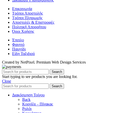
Δικαίωμα Υπαναχώρησης
Επικοινωνία
Τρόποι Αποστολής
Τρόποι Πληρωμής
Αποστολές & Επιστροφές
Πολιτική Απορρήτου
Όροι Χρήσης
Έπιπλο
Φαγητό
Παιχνίδι
Είδη Ταξιδιού
Created by NetPixel. Premium Web Design Services
Search
Start typing to see products you are looking for.
Close
Search
Διακόσμηση Τοίχου
Back
Κορνίζα – Πίνακας
Ρολόι