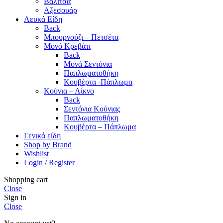
Βαλίτσα
Αξεσουάρ
Λευκά Είδη
Back
Μπουρνούζι – Πετσέτα
Μονό Κρεβάτι
Back
Μονά Σεντόνια
Παπλωματοθήκη
Κουβέρτα -Πάπλωμα
Κούνια – Λίκνο
Back
Σεντόνια Κούνιας
Παπλωματοθήκη
Κουβέρτα – Πάπλωμα
Γενικά είδη
Shop by Brand
Wishlist
Login / Register
Shopping cart
Close
Sign in
Close