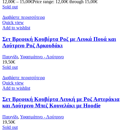
12,00
€
–
15,00
€
Price range: 12,00€ through 15,00€
Sold out
Διαβάστε περισσότερα
Quick view
Add to wishlist
Σετ Βρεφική Κουβέρτα Ροζ με Λευκά Πουά και
Λούτρινο Ροζ Αρκουδάκι
Παιχνίδι
,
Υφασμάτινο - Λούτρινο
19,50
€
Sold out
Διαβάστε περισσότερα
Quick view
Add to wishlist
Σετ Βρεφική Κουβέρτα Λευκή με Ροζ Αστεράκια
και Λούτρινο Μπεζ Κουνελάκι με Hoodie
Παιχνίδι
,
Υφασμάτινο - Λούτρινο
19,50
€
Sold out