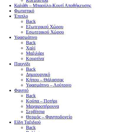
Κρεμάστρα
Καλάθι – Μπαούλο-Κουτί Αποθήκευσης
Φωτιστικό
Έπιπλο
Back
Εξωτερικού Χώρου
Εσωτερικού Χώρου
Υφασμάτινο
Back
Χαλί
Μαξιλάρι
Κουρτίνα
Παιχνίδι
Back
Δημιουργικό
Κήπου – Θάλασσας
Υφασμάτινο – Λούτρινο
Φαγητό
Back
Κούπα – Ποτήρι
Μαχαιροπήρουνα
Σερβίτσια
Θερμός – Φαγητοδοχείο
Είδη Ταξιδιού
Back