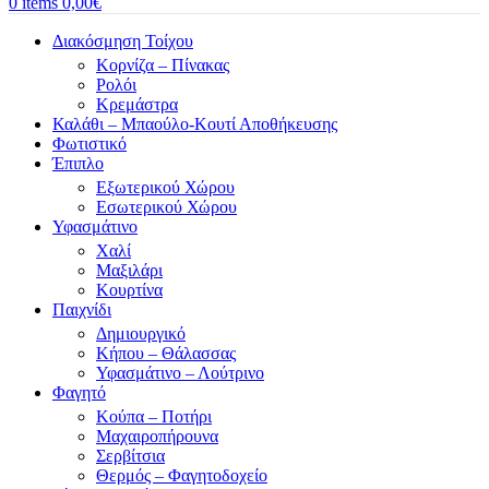
0
items
0,00
€
Διακόσμηση Τοίχου
Κορνίζα – Πίνακας
Ρολόι
Κρεμάστρα
Καλάθι – Μπαούλο-Κουτί Αποθήκευσης
Φωτιστικό
Έπιπλο
Εξωτερικού Χώρου
Εσωτερικού Χώρου
Υφασμάτινο
Χαλί
Μαξιλάρι
Κουρτίνα
Παιχνίδι
Δημιουργικό
Κήπου – Θάλασσας
Υφασμάτινο – Λούτρινο
Φαγητό
Κούπα – Ποτήρι
Μαχαιροπήρουνα
Σερβίτσια
Θερμός – Φαγητοδοχείο