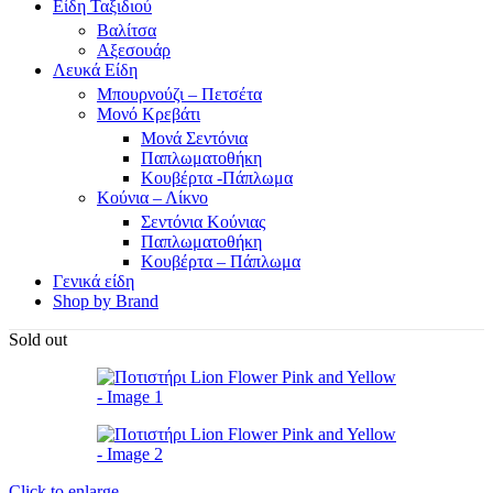
Είδη Ταξιδιού
Βαλίτσα
Αξεσουάρ
Λευκά Είδη
Μπουρνούζι – Πετσέτα
Μονό Κρεβάτι
Μονά Σεντόνια
Παπλωματοθήκη
Κουβέρτα -Πάπλωμα
Κούνια – Λίκνο
Σεντόνια Κούνιας
Παπλωματοθήκη
Κουβέρτα – Πάπλωμα
Γενικά είδη
Shop by Brand
Sold out
Click to enlarge