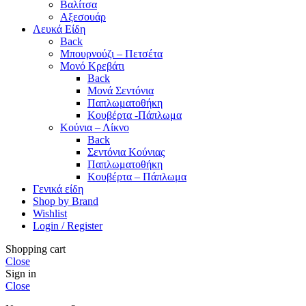
Βαλίτσα
Αξεσουάρ
Λευκά Είδη
Back
Μπουρνούζι – Πετσέτα
Μονό Κρεβάτι
Back
Μονά Σεντόνια
Παπλωματοθήκη
Κουβέρτα -Πάπλωμα
Κούνια – Λίκνο
Back
Σεντόνια Κούνιας
Παπλωματοθήκη
Κουβέρτα – Πάπλωμα
Γενικά είδη
Shop by Brand
Wishlist
Login / Register
Shopping cart
Close
Sign in
Close