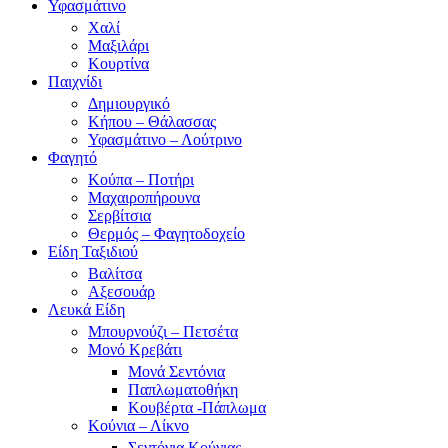
Υφασμάτινο
Χαλί
Μαξιλάρι
Κουρτίνα
Παιχνίδι
Δημιουργικό
Κήπου – Θάλασσας
Υφασμάτινο – Λούτρινο
Φαγητό
Κούπα – Ποτήρι
Μαχαιροπήρουνα
Σερβίτσια
Θερμός – Φαγητοδοχείο
Είδη Ταξιδιού
Βαλίτσα
Αξεσουάρ
Λευκά Είδη
Μπουρνούζι – Πετσέτα
Μονό Κρεβάτι
Μονά Σεντόνια
Παπλωματοθήκη
Κουβέρτα -Πάπλωμα
Κούνια – Λίκνο
Σεντόνια Κούνιας