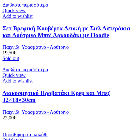
Διαβάστε περισσότερα
Quick view
Add to wishlist
Σετ Βρεφική Κουβέρτα Λευκή με Σιέλ Αστεράκια
και Λούτρινο Μπεζ Αρκουδάκι με Hoodie
Παιχνίδι
,
Υφασμάτινο - Λούτρινο
19,50
€
Sold out
Διαβάστε περισσότερα
Quick view
Add to wishlist
Διακοσμητικό Προβατάκι Κρεμ και Μπεζ
32×18×30cm
Παιχνίδι
,
Υφασμάτινο - Λούτρινο
22,00
€
Προσθήκη στο καλάθι