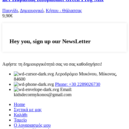
Παιχνίδι
,
Δημιουργικό
,
Κήπου - Θάλασσας
9,90
€
Hey you, sign up our NewsLetter
Αφήστε τη δημιουργικότητά σας να σας καθοδηγήσει!
Αεροδρόμιο Μυκόνου, Μύκονος,
84600
Phone: +30 2289026730
Email:
kidsdecormykonos@gmail.com
Home
Σχετικά με μας
Καλάθι
Ταμείο
Ο λογαριασμός μου