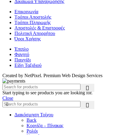
Δικαίωμα Υπαναχώρησης
Επικοινωνία
Τρόποι Αποστολής
Τρόποι Πληρωμής
Αποστολές & Επιστροφές
Πολιτική Απορρήτου
Όροι Χρήσης
Έπιπλο
Φαγητό
Παιχνίδι
Είδη Ταξιδιού
Created by NetPixel. Premium Web Design Services
Start typing to see products you are looking for.
Close
Διακόσμηση Τοίχου
Back
Κορνίζα – Πίνακας
Ρολόι