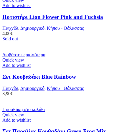
Quick view
Add to wishlist
Ποτιστήρι Lion Flower Pink and Fuchsia
Παιχνίδι
,
Δημιουργικό
,
Κήπου - Θάλασσας
4,00
€
Sold out
Διαβάστε περισσότερα
Quick view
Add to wishlist
Σετ Κουβαδάκι Blue Rainbow
Παιχνίδι
,
Δημιουργικό
,
Κήπου - Θάλασσας
3,90
€
Προσθήκη στο καλάθι
Quick view
Add to wishlist
Σετ Παραλίας Κουβαδάκι Green Frog Mix