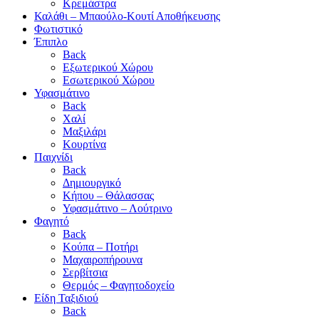
Κρεμάστρα
Καλάθι – Μπαούλο-Κουτί Αποθήκευσης
Φωτιστικό
Έπιπλο
Back
Εξωτερικού Χώρου
Εσωτερικού Χώρου
Υφασμάτινο
Back
Χαλί
Μαξιλάρι
Κουρτίνα
Παιχνίδι
Back
Δημιουργικό
Κήπου – Θάλασσας
Υφασμάτινο – Λούτρινο
Φαγητό
Back
Κούπα – Ποτήρι
Μαχαιροπήρουνα
Σερβίτσια
Θερμός – Φαγητοδοχείο
Είδη Ταξιδιού
Back