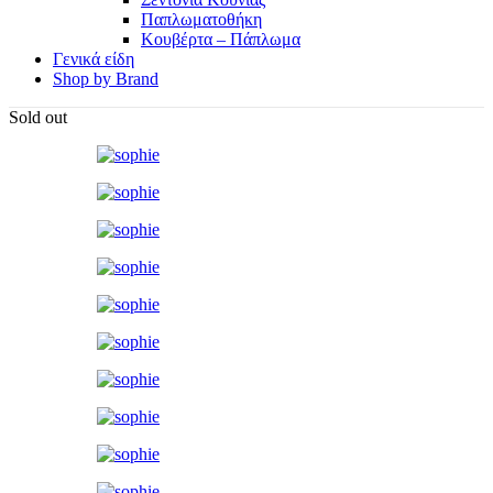
Παπλωματοθήκη
Κουβέρτα – Πάπλωμα
Γενικά είδη
Shop by Brand
Sold out