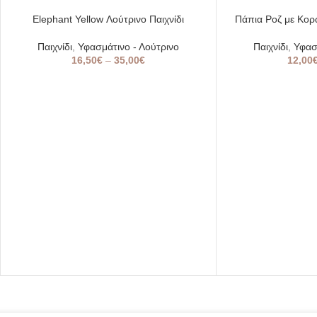
SOLD
Elephant Yellow Λούτρινο Παιχνίδι
Πάπια Ροζ με Κορώ
OUT
Παιχνίδι
,
Υφασμάτινο - Λούτρινο
Παιχνίδι
,
Υφασ
16,50
€
–
35,00
€
12,00