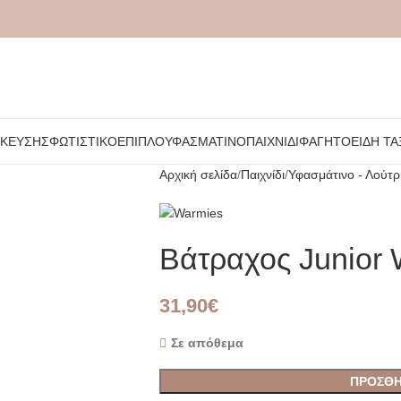
ΉΚΕΥΣΗΣ
ΦΩΤΙΣΤΙΚΌ
ΈΠΙΠΛΟ
ΥΦΑΣΜΆΤΙΝΟ
ΠΑΙΧΝΊΔΙ
ΦΑΓΗΤΌ
ΕΊΔΗ ΤΑ
Αρχική σελίδα
Παιχνίδι
Υφασμάτινο - Λούτρ
Βάτραχος Junio
31,90
€
Σε απόθεμα
ΠΡΟΣΘΉ