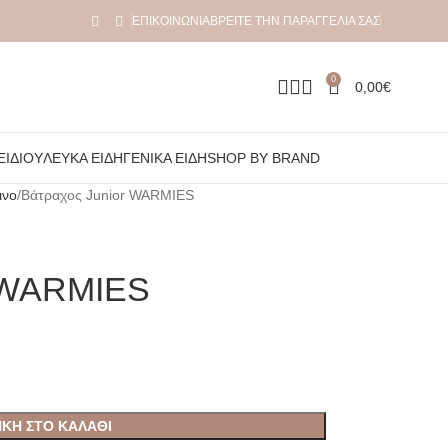
ΕΠΙΚΟΙΝΩΝΊΑ
ΒΡΕΊΤΕ ΤΗΝ ΠΑΡΑΓΓΕΛΊΑ ΣΑΣ
0
0,00
€
ΞΙΔΙΟΎ
ΛΕΥΚΆ ΕΊΔΗ
ΓΕΝΙΚΆ ΕΊΔΗ
SHOP BY BRAND
ινο
Βάτραχος Junior WARMIES
r WARMIES
ΚΗ ΣΤΟ ΚΑΛΆΘΙ