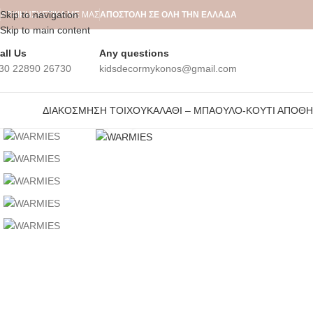
Skip to navigation
ΑΡΧΙΚΉ
ΣΧΕΤΙΚΆ ΜΕ ΜΑΣ
ΑΠΟΣΤΟΛΗ ΣΕ ΟΛΗ ΤΗΝ ΕΛΛΑΔΑ
Skip to main content
all Us
Any questions
30 22890 26730
kidsdecormykonos@gmail.com
ΔΙΑΚΌΣΜΗΣΗ ΤΟΊΧΟΥ
ΚΑΛΆΘΙ – ΜΠΑΟΎΛΟ-ΚΟΥΤΊ ΑΠΟΘ
Click to enlarge