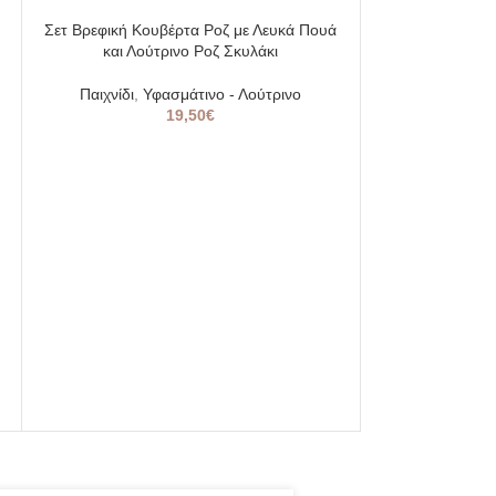
SOLD
Σετ Βρεφική Κουβέρτα Ροζ με Λευκά Πουά
OUT
και Λούτρινο Ροζ Σκυλάκι
Παιχνίδι
,
Υφασμάτινο - Λούτρινο
19,50
€
Σετ Βρεφική Κου
και Λούτρ
Παιχνίδι
,
Υφ