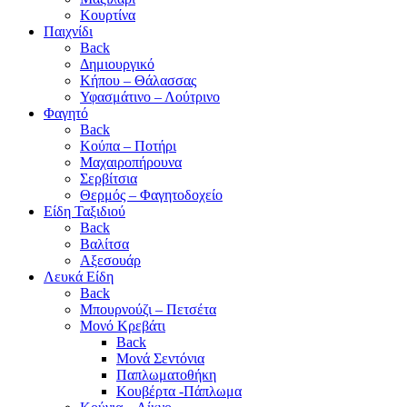
Κουρτίνα
Παιχνίδι
Back
Δημιουργικό
Κήπου – Θάλασσας
Υφασμάτινο – Λούτρινο
Φαγητό
Back
Κούπα – Ποτήρι
Μαχαιροπήρουνα
Σερβίτσια
Θερμός – Φαγητοδοχείο
Είδη Ταξιδιού
Back
Βαλίτσα
Αξεσουάρ
Λευκά Είδη
Back
Μπουρνούζι – Πετσέτα
Μονό Κρεβάτι
Back
Μονά Σεντόνια
Παπλωματοθήκη
Κουβέρτα -Πάπλωμα