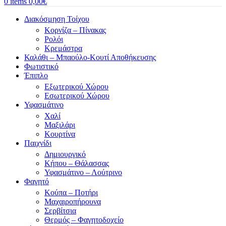
0
items
0,00
€
Διακόσμηση Τοίχου
Κορνίζα – Πίνακας
Ρολόι
Κρεμάστρα
Καλάθι – Μπαούλο-Κουτί Αποθήκευσης
Φωτιστικό
Έπιπλο
Εξωτερικού Χώρου
Εσωτερικού Χώρου
Υφασμάτινο
Χαλί
Μαξιλάρι
Κουρτίνα
Παιχνίδι
Δημιουργικό
Κήπου – Θάλασσας
Υφασμάτινο – Λούτρινο
Φαγητό
Κούπα – Ποτήρι
Μαχαιροπήρουνα
Σερβίτσια
Θερμός – Φαγητοδοχείο