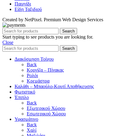
Παιχνίδι
Είδη Ταξιδιού
Created by NetPixel. Premium Web Design Services
Search
Start typing to see products you are looking for.
Close
Search
Διακόσμηση Τοίχου
Back
Κορνίζα – Πίνακας
Ρολόι
Κρεμάστρα
Καλάθι – Μπαούλο-Κουτί Αποθήκευσης
Φωτιστικό
Έπιπλο
Back
Εξωτερικού Χώρου
Εσωτερικού Χώρου
Υφασμάτινο
Back
Χαλί
Μαξιλάρι