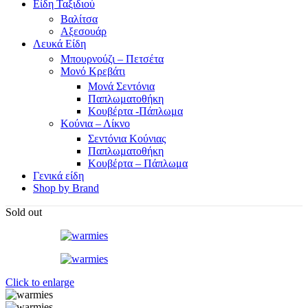
Είδη Ταξιδιού
Βαλίτσα
Αξεσουάρ
Λευκά Είδη
Μπουρνούζι – Πετσέτα
Μονό Κρεβάτι
Μονά Σεντόνια
Παπλωματοθήκη
Κουβέρτα -Πάπλωμα
Κούνια – Λίκνο
Σεντόνια Κούνιας
Παπλωματοθήκη
Κουβέρτα – Πάπλωμα
Γενικά είδη
Shop by Brand
Sold out
Click to enlarge