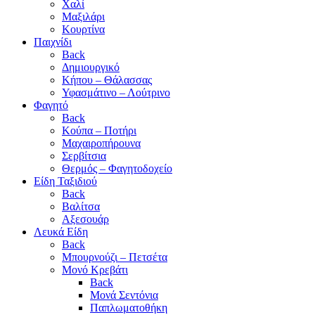
Χαλί
Μαξιλάρι
Κουρτίνα
Παιχνίδι
Back
Δημιουργικό
Κήπου – Θάλασσας
Υφασμάτινο – Λούτρινο
Φαγητό
Back
Κούπα – Ποτήρι
Μαχαιροπήρουνα
Σερβίτσια
Θερμός – Φαγητοδοχείο
Είδη Ταξιδιού
Back
Βαλίτσα
Αξεσουάρ
Λευκά Είδη
Back
Μπουρνούζι – Πετσέτα
Μονό Κρεβάτι
Back
Μονά Σεντόνια
Παπλωματοθήκη