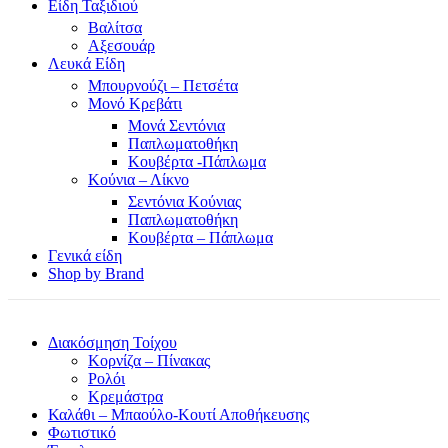
Είδη Ταξιδιού
Βαλίτσα
Αξεσουάρ
Λευκά Είδη
Μπουρνούζι – Πετσέτα
Μονό Κρεβάτι
Μονά Σεντόνια
Παπλωματοθήκη
Κουβέρτα -Πάπλωμα
Κούνια – Λίκνο
Σεντόνια Κούνιας
Παπλωματοθήκη
Κουβέρτα – Πάπλωμα
Γενικά είδη
Shop by Brand
Διακόσμηση Τοίχου
Κορνίζα – Πίνακας
Ρολόι
Κρεμάστρα
Καλάθι – Μπαούλο-Κουτί Αποθήκευσης
Φωτιστικό