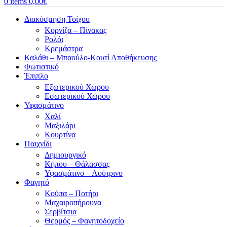
0
items
0,00
€
Διακόσμηση Τοίχου
Κορνίζα – Πίνακας
Ρολόι
Κρεμάστρα
Καλάθι – Μπαούλο-Κουτί Αποθήκευσης
Φωτιστικό
Έπιπλο
Εξωτερικού Χώρου
Εσωτερικού Χώρου
Υφασμάτινο
Χαλί
Μαξιλάρι
Κουρτίνα
Παιχνίδι
Δημιουργικό
Κήπου – Θάλασσας
Υφασμάτινο – Λούτρινο
Φαγητό
Κούπα – Ποτήρι
Μαχαιροπήρουνα
Σερβίτσια
Θερμός – Φαγητοδοχείο