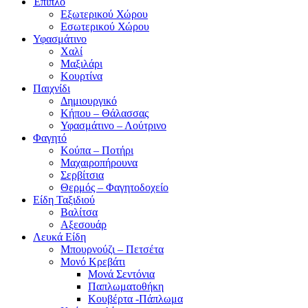
Έπιπλο
Εξωτερικού Χώρου
Εσωτερικού Χώρου
Υφασμάτινο
Χαλί
Μαξιλάρι
Κουρτίνα
Παιχνίδι
Δημιουργικό
Κήπου – Θάλασσας
Υφασμάτινο – Λούτρινο
Φαγητό
Κούπα – Ποτήρι
Μαχαιροπήρουνα
Σερβίτσια
Θερμός – Φαγητοδοχείο
Είδη Ταξιδιού
Βαλίτσα
Αξεσουάρ
Λευκά Είδη
Μπουρνούζι – Πετσέτα
Μονό Κρεβάτι
Μονά Σεντόνια
Παπλωματοθήκη
Κουβέρτα -Πάπλωμα