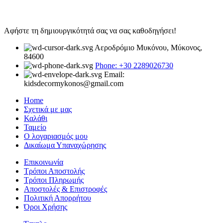
Αφήστε τη δημιουργικότητά σας να σας καθοδηγήσει!
Αεροδρόμιο Μυκόνου, Μύκονος,
84600
Phone: +30 2289026730
Email:
kidsdecormykonos@gmail.com
Home
Σχετικά με μας
Καλάθι
Ταμείο
Ο λογαριασμός μου
Δικαίωμα Υπαναχώρησης
Επικοινωνία
Τρόποι Αποστολής
Τρόποι Πληρωμής
Αποστολές & Επιστροφές
Πολιτική Απορρήτου
Όροι Χρήσης