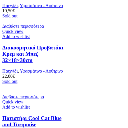
Παιχνίδι
,
Υφασμάτινο - Λούτρινο
19,50
€
Sold out
Διαβάστε περισσότερα
Quick view
Add to wishlist
Διακοσμητικό Προβατάκι
Κρεμ και Μπεζ
32×18×30cm
Παιχνίδι
,
Υφασμάτινο - Λούτρινο
22,00
€
Sold out
Διαβάστε περισσότερα
Quick view
Add to wishlist
Ποτιστήρι Cool Cat Blue
and Turquoise