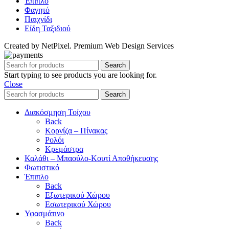
Έπιπλο
Φαγητό
Παιχνίδι
Είδη Ταξιδιού
Created by NetPixel. Premium Web Design Services
Search
Start typing to see products you are looking for.
Close
Search
Διακόσμηση Τοίχου
Back
Κορνίζα – Πίνακας
Ρολόι
Κρεμάστρα
Καλάθι – Μπαούλο-Κουτί Αποθήκευσης
Φωτιστικό
Έπιπλο
Back
Εξωτερικού Χώρου
Εσωτερικού Χώρου
Υφασμάτινο
Back