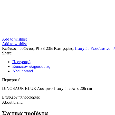
Add to wishlist
Add to wishlist
Κωδικός προϊόντος:
PI-38-23B
Κατηγορίες:
Παιχνίδι
,
Υφασμάτινο - 
Share:
Περιγραφή
Επιπλέον πληροφορίες
About brand
Περιγραφή
DINOSAUR BLUE Λούτρινο Παιχνίδι 20w x 20h cm
Επιπλέον πληροφορίες
About brand
Σχετικά προϊόντα