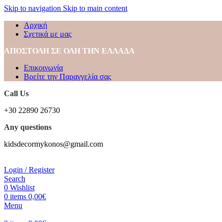
Skip to navigation
Skip to main content
Αρχική
Σχετικά με μας
ΑΠΟΣΤΟΛΗ ΣΕ ΟΛΗ ΤΗΝ ΕΛΛΑΔΑ
Επικοινωνία
Βρείτε την Παραγγελία σας
Call Us
+30 22890 26730
Any questions
kidsdecormykonos@gmail.com
Login / Register
Search
0
Wishlist
0
items
0,00
€
Menu