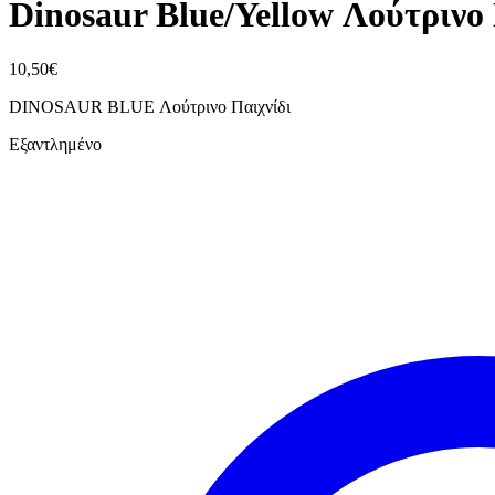
Dinosaur Blue/Yellow Λούτρινο 
10,50
€
DINOSAUR BLUE Λούτρινο Παιχνίδι
Εξαντλημένο