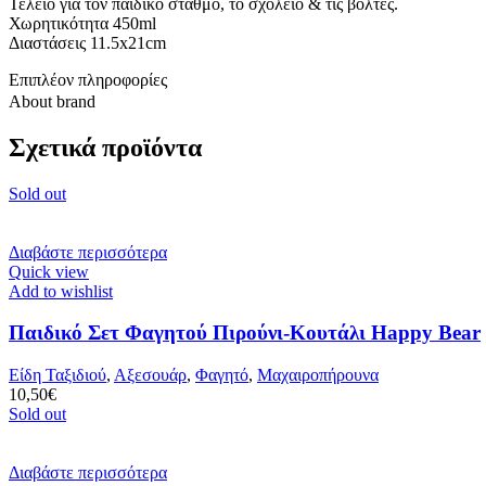
Τέλειο για τον παιδικό σταθμό, το σχολείο & τις βόλτες.
Χωρητικότητα 450ml
Διαστάσεις 11.5x21cm
Επιπλέον πληροφορίες
About brand
Σχετικά προϊόντα
Sold out
Διαβάστε περισσότερα
Quick view
Add to wishlist
Παιδικό Σετ Φαγητού Πιρούνι-Κουτάλι Happy Bear
Είδη Ταξιδιού
,
Αξεσουάρ
,
Φαγητό
,
Μαχαιροπήρουνα
10,50
€
Sold out
Διαβάστε περισσότερα