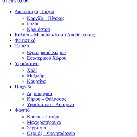
0
items
0,00
€
Διακόσμηση Τοίχου
Κορνίζα – Πίνακας
Ρολόι
Κρεμάστρα
Καλάθι – Μπαούλο-Κουτί Αποθήκευσης
Φωτιστικό
Έπιπλο
Εξωτερικού Χώρου
Εσωτερικού Χώρου
Υφασμάτινο
Χαλί
Μαξιλάρι
Κουρτίνα
Παιχνίδι
Δημιουργικό
Κήπου – Θάλασσας
Υφασμάτινο – Λούτρινο
Φαγητό
Κούπα – Ποτήρι
Μαχαιροπήρουνα
Σερβίτσια
Θερμός – Φαγητοδοχείο