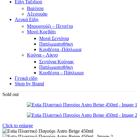
Είδη Ταξιδιού
Βαλίτσα
Αξεσουάρ
Λευκά Είδη
Μπουρνούζι – Πετσέτα
Μονό Κρεβάτι
Μονά Σεντόνια
Παπλωματοθήκη
Κουβέρτα -Πάπλωμα
Κούνια – Λίκνο
Σεντόνια Κούνιας
Παπλωματοθήκη
Κουβέρτα – Πάπλωμα
Γενικά είδη
Shop by Brand
Sold out
Click to enlarge