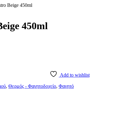
tro Beige 450ml
Beige 450ml
Add to wishlist
ιού
,
Θερμός - Φαγητοδοχείο
,
Φαγητό