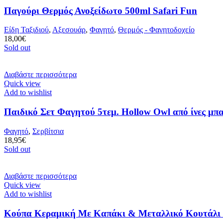
Παγούρι Θερμός Ανοξείδωτο 500ml Safari Fun
Είδη Ταξιδιού
,
Αξεσουάρ
,
Φαγητό
,
Θερμός - Φαγητοδοχείο
18,00
€
Sold out
Διαβάστε περισσότερα
Quick view
Add to wishlist
Παιδικό Σετ Φαγητού 5τεμ. Hollow Owl από ίνες μπ
Φαγητό
,
Σερβίτσια
18,95
€
Sold out
Διαβάστε περισσότερα
Quick view
Add to wishlist
Κούπα Κεραμική Με Καπάκι & Μεταλλικό Κουτάλι 