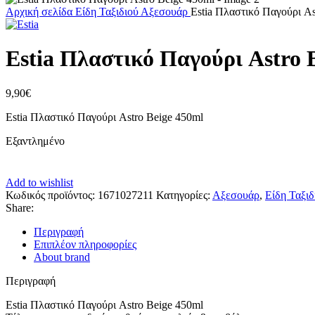
Αρχική σελίδα
Είδη Ταξιδιού
Αξεσουάρ
Estia Πλαστικό Παγούρι As
Estia Πλαστικό Παγούρι Astro 
9,90
€
Estia Πλαστικό Παγούρι Astro Beige 450ml
Εξαντλημένο
Add to wishlist
Κωδικός προϊόντος:
1671027211
Κατηγορίες:
Αξεσουάρ
,
Είδη Ταξιδ
Share:
Περιγραφή
Επιπλέον πληροφορίες
About brand
Περιγραφή
Estia Πλαστικό Παγούρι Astro Beige 450ml