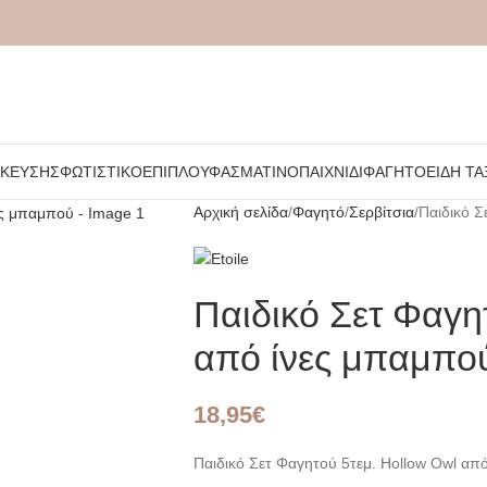
ΉΚΕΥΣΗΣ
ΦΩΤΙΣΤΙΚΌ
ΈΠΙΠΛΟ
ΥΦΑΣΜΆΤΙΝΟ
ΠΑΙΧΝΊΔΙ
ΦΑΓΗΤΌ
ΕΊΔΗ ΤΑ
Αρχική σελίδα
Φαγητό
Σερβίτσια
Παιδικό Σ
Παιδικό Σετ Φαγη
από ίνες μπαμπο
18,95
€
Παιδικό Σετ Φαγητού 5τεμ. Hollow Owl απ