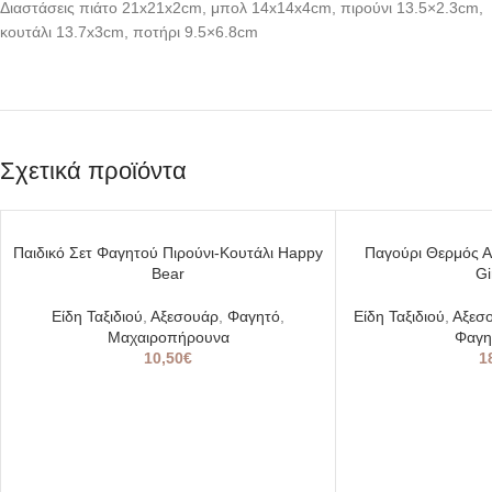
Διαστάσεις πιάτο 21x21x2cm, μπολ 14x14x4cm, πιρούνι 13.5×2.3cm,
κουτάλι 13.7x3cm, ποτήρι 9.5×6.8cm
Σχετικά προϊόντα
SOLD
Παιδικό Σετ Φαγητού Πιρούνι-Κουτάλι Happy
Παγούρι Θερμός Α
OUT
Bear
Gi
Είδη Ταξιδιού
,
Αξεσουάρ
,
Φαγητό
,
Είδη Ταξιδιού
,
Αξεσ
Μαχαιροπήρουνα
Φαγη
10,50
€
1