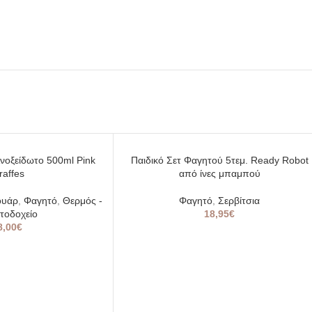
SOLD
νοξείδωτο 500ml Pink
Παιδικό Σετ Φαγητού 5τεμ. Ready Robot
OUT
raffes
από ίνες μπαμπού
ουάρ
,
Φαγητό
,
Θερμός -
Φαγητό
,
Σερβίτσια
τοδοχείο
18,95
€
8,00
€