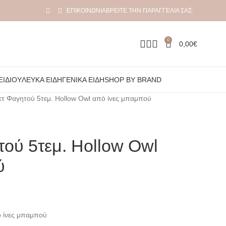
ΕΠΙΚΟΙΝΩΝΊΑ
ΒΡΕΊΤΕ ΤΗΝ ΠΑΡΑΓΓΕΛΊΑ ΣΑΣ
0
0,00
€
ΞΙΔΙΟΎ
ΛΕΥΚΆ ΕΊΔΗ
ΓΕΝΙΚΆ ΕΊΔΗ
SHOP BY BRAND
ετ Φαγητού 5τεμ. Hollow Owl από ίνες μπαμπού
τού 5τεμ. Hollow Owl
ύ
ό ίνες μπαμπού