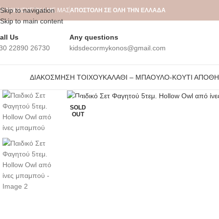
Skip to navigation
ΑΡΧΙΚΉ
ΣΧΕΤΙΚΆ ΜΕ ΜΑΣ
ΑΠΟΣΤΟΛΗ ΣΕ ΟΛΗ ΤΗΝ ΕΛΛΑΔΑ
Skip to main content
all Us
Any questions
30 22890 26730
kidsdecormykonos@gmail.com
ΔΙΑΚΌΣΜΗΣΗ ΤΟΊΧΟΥ
ΚΑΛΆΘΙ – ΜΠΑΟΎΛΟ-ΚΟΥΤΊ ΑΠΟΘ
Click to enlarge
SOLD
OUT