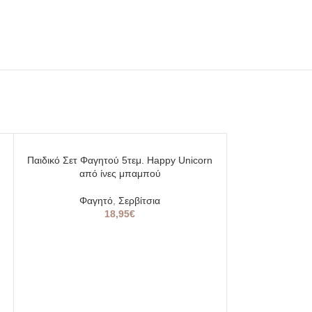
SOLD
SOLD
Παιδικό Σετ Φαγητού 5τεμ. Happy Unicorn
OUT
OUT
από ίνες μπαμπού
Φαγητό
,
Σερβίτσια
18,95
€