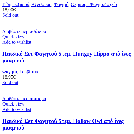
Είδη Ταξιδιού
,
Αξεσουάρ
,
Φαγητό
,
Θερμός - Φαγητοδοχείο
18,00
€
Sold out
Διαβάστε περισσότερα
Quick view
Add to wishlist
Παιδικό Σετ Φαγητού 5τεμ. Hungry Hippo από ίνες
μπαμπού
Φαγητό
,
Σερβίτσια
18,95
€
Sold out
Διαβάστε περισσότερα
Quick view
Add to wishlist
Παιδικό Σετ Φαγητού 5τεμ. Hollow Owl από ίνες
μπαμπού