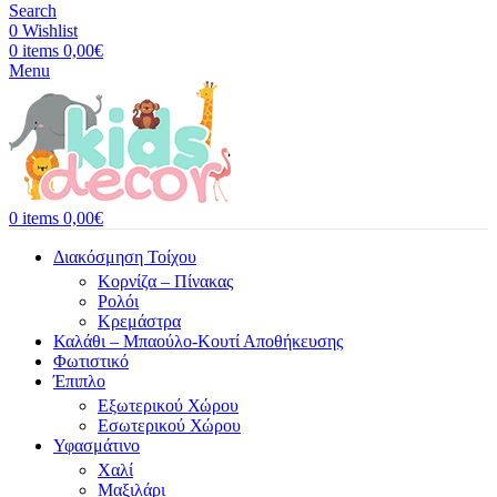
Search
0
Wishlist
0
items
0,00
€
Menu
0
items
0,00
€
Διακόσμηση Τοίχου
Κορνίζα – Πίνακας
Ρολόι
Κρεμάστρα
Καλάθι – Μπαούλο-Κουτί Αποθήκευσης
Φωτιστικό
Έπιπλο
Εξωτερικού Χώρου
Εσωτερικού Χώρου
Υφασμάτινο
Χαλί
Μαξιλάρι