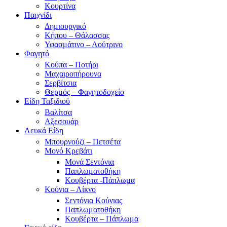
Κουρτίνα
Παιχνίδι
Δημιουργικό
Κήπου – Θάλασσας
Υφασμάτινο – Λούτρινο
Φαγητό
Κούπα – Ποτήρι
Μαχαιροπήρουνα
Σερβίτσια
Θερμός – Φαγητοδοχείο
Είδη Ταξιδιού
Βαλίτσα
Αξεσουάρ
Λευκά Είδη
Μπουρνούζι – Πετσέτα
Μονό Κρεβάτι
Μονά Σεντόνια
Παπλωματοθήκη
Κουβέρτα -Πάπλωμα
Κούνια – Λίκνο
Σεντόνια Κούνιας
Παπλωματοθήκη
Κουβέρτα – Πάπλωμα