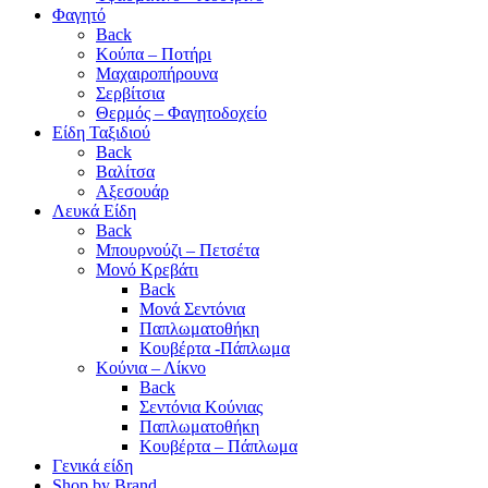
Φαγητό
Back
Κούπα – Ποτήρι
Μαχαιροπήρουνα
Σερβίτσια
Θερμός – Φαγητοδοχείο
Είδη Ταξιδιού
Back
Βαλίτσα
Αξεσουάρ
Λευκά Είδη
Back
Μπουρνούζι – Πετσέτα
Μονό Κρεβάτι
Back
Μονά Σεντόνια
Παπλωματοθήκη
Κουβέρτα -Πάπλωμα
Κούνια – Λίκνο
Back
Σεντόνια Κούνιας
Παπλωματοθήκη
Κουβέρτα – Πάπλωμα
Γενικά είδη
Shop by Brand