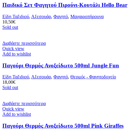
Παιδικό Σετ Φαγητού Πιρούνι-Κουτάλι Hello Bear
Είδη Ταξιδιού
,
Αξεσουάρ
,
Φαγητό
,
Μαχαιροπήρουνα
10,50
€
Sold out
Διαβάστε περισσότερα
Quick view
Add to wishlist
Παγούρι Θερμός Ανοξείδωτο 500ml Jungle Fun
Είδη Ταξιδιού
,
Αξεσουάρ
,
Φαγητό
,
Θερμός - Φαγητοδοχείο
18,00
€
Sold out
Διαβάστε περισσότερα
Quick view
Add to wishlist
Παγούρι Θερμός Ανοξείδωτο 500ml Pink Giraffes