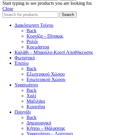
Start typing to see products you are looking for.
Close
Search
Διακόσμηση Τοίχου
Back
Κορνίζα – Πίνακας
Ρολόι
Κρεμάστρα
Καλάθι – Μπαούλο-Κουτί Αποθήκευσης
Φωτιστικό
Έπιπλο
Back
Εξωτερικού Χώρου
Εσωτερικού Χώρου
Υφασμάτινο
Back
Χαλί
Μαξιλάρι
Κουρτίνα
Παιχνίδι
Back
Δημιουργικό
Κήπου – Θάλασσας
Υφασμάτινο – Λούτρινο