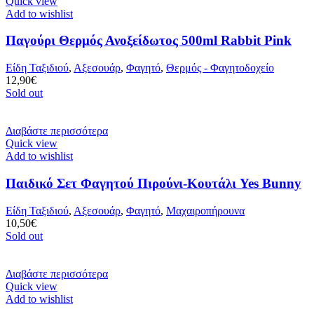
Quick view
Add to wishlist
Παγούρι Θερμός Ανοξείδωτος 500ml Rabbit Pink
Είδη Ταξιδιού
,
Αξεσουάρ
,
Φαγητό
,
Θερμός - Φαγητοδοχείο
12,90
€
Sold out
Διαβάστε περισσότερα
Quick view
Add to wishlist
Παιδικό Σετ Φαγητού Πιρούνι-Κουτάλι Yes Bunny
Είδη Ταξιδιού
,
Αξεσουάρ
,
Φαγητό
,
Μαχαιροπήρουνα
10,50
€
Sold out
Διαβάστε περισσότερα
Quick view
Add to wishlist