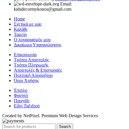
Email:
kidsdecormykonos@gmail.com
Home
Σχετικά με μας
Καλάθι
Ταμείο
Ο λογαριασμός μου
Δικαίωμα Υπαναχώρησης
Επικοινωνία
Τρόποι Αποστολής
Τρόποι Πληρωμής
Αποστολές & Επιστροφές
Πολιτική Απορρήτου
Όροι Χρήσης
Έπιπλο
Φαγητό
Παιχνίδι
Είδη Ταξιδιού
Created by NetPixel. Premium Web Design Services
Search