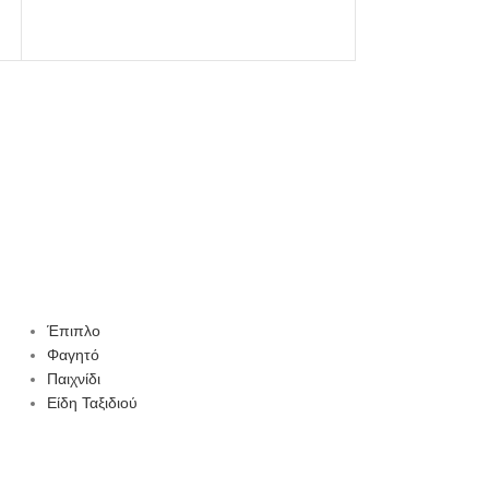
Παιχνίδι
,
Υφ
Έπιπλο
Φαγητό
Παιχνίδι
Είδη Ταξιδιού