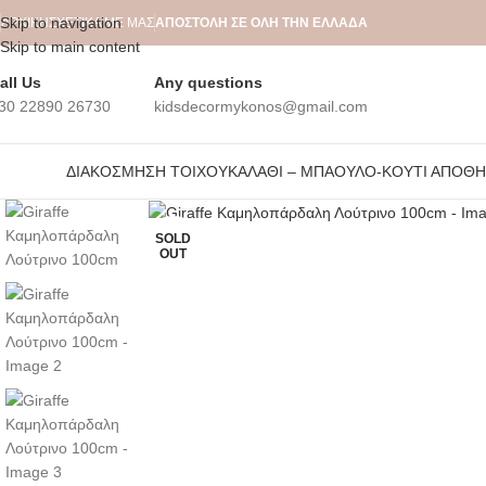
Skip to navigation
ΑΡΧΙΚΉ
ΣΧΕΤΙΚΆ ΜΕ ΜΑΣ
ΑΠΟΣΤΟΛΗ ΣΕ ΟΛΗ ΤΗΝ ΕΛΛΑΔΑ
Skip to main content
all Us
Any questions
30 22890 26730
kidsdecormykonos@gmail.com
ΔΙΑΚΌΣΜΗΣΗ ΤΟΊΧΟΥ
ΚΑΛΆΘΙ – ΜΠΑΟΎΛΟ-ΚΟΥΤΊ ΑΠΟΘ
Click to enlarge
SOLD
OUT