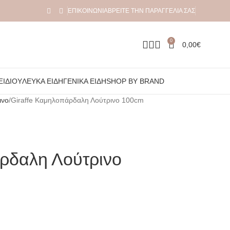
ΕΠΙΚΟΙΝΩΝΊΑ
ΒΡΕΊΤΕ ΤΗΝ ΠΑΡΑΓΓΕΛΊΑ ΣΑΣ
0
0,00
€
ΞΙΔΙΟΎ
ΛΕΥΚΆ ΕΊΔΗ
ΓΕΝΙΚΆ ΕΊΔΗ
SHOP BY BRAND
ινο
Giraffe Καμηλοπάρδαλη Λούτρινο 100cm
άρδαλη Λούτρινο