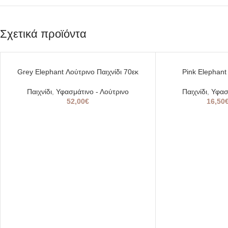
Σχετικά προϊόντα
SOLD
SOLD
Grey Elephant Λούτρινο Παιχνίδι 70εκ
Pink Elephant
OUT
OUT
Παιχνίδι
,
Υφασμάτινο - Λούτρινο
Παιχνίδι
,
Υφασ
52,00
€
16,50