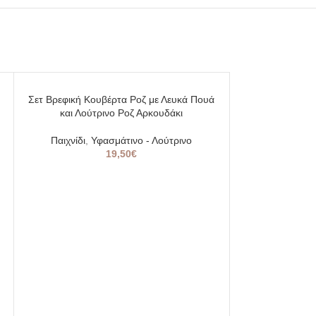
SOLD
SOLD
Σετ Βρεφική Κουβέρτα Ροζ με Λευκά Πουά
OUT
OUT
και Λούτρινο Ροζ Αρκουδάκι
Παιχνίδι
,
Υφασμάτινο - Λούτρινο
19,50
€
Σετ Βρεφική Κου
και Λούτρ