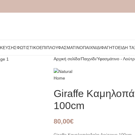
ΉΚΕΥΣΗΣ
ΦΩΤΙΣΤΙΚΌ
ΈΠΙΠΛΟ
ΥΦΑΣΜΆΤΙΝΟ
ΠΑΙΧΝΊΔΙ
ΦΑΓΗΤΌ
ΕΊΔΗ ΤΑ
Αρχική σελίδα
Παιχνίδι
Υφασμάτινο - Λούτρ
Giraffe Καμηλοπ
100cm
80,00
€
Giraffe Καμηλοπάρδαλη Λούτρινο 100cm