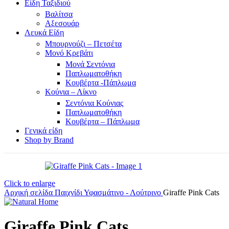
Είδη Ταξιδιού
Βαλίτσα
Αξεσουάρ
Λευκά Είδη
Μπουρνούζι – Πετσέτα
Μονό Κρεβάτι
Μονά Σεντόνια
Παπλωματοθήκη
Κουβέρτα -Πάπλωμα
Κούνια – Λίκνο
Σεντόνια Κούνιας
Παπλωματοθήκη
Κουβέρτα – Πάπλωμα
Γενικά είδη
Shop by Brand
Click to enlarge
Αρχική σελίδα
Παιχνίδι
Υφασμάτινο - Λούτρινο
Giraffe Pink Cats
Giraffe Pink Cats