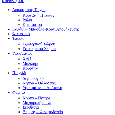
0
items
0,00
€
Διακόσμηση Τοίχου
Κορνίζα – Πίνακας
Ρολόι
Κρεμάστρα
Καλάθι – Μπαούλο-Κουτί Αποθήκευσης
Φωτιστικό
Έπιπλο
Εξωτερικού Χώρου
Εσωτερικού Χώρου
Υφασμάτινο
Χαλί
Μαξιλάρι
Κουρτίνα
Παιχνίδι
Δημιουργικό
Κήπου – Θάλασσας
Υφασμάτινο – Λούτρινο
Φαγητό
Κούπα – Ποτήρι
Μαχαιροπήρουνα
Σερβίτσια
Θερμός – Φαγητοδοχείο