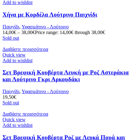
Add to wishlist
Χήνα με Κορδέλα Λούτρινο Παιχνίδι
Παιχνίδι
,
Υφασμάτινο - Λούτρινο
14,00
€
–
38,00
€
Price range: 14,00€ through 38,00€
Sold out
Διαβάστε περισσότερα
Quick view
Add to wishlist
Σετ Βρεφική Κουβέρτα Λευκή με Ροζ Αστεράκια
και Λούτρινο Γκρι Αρκουδάκι
Παιχνίδι
,
Υφασμάτινο - Λούτρινο
19,50
€
Sold out
Διαβάστε περισσότερα
Quick view
Add to wishlist
Σετ Βρεφική Κουβέρτα Ροζ με Λευκά Πουά και