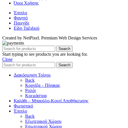
Όροι Χρήσης
Έπιπλο
Φαγητό
Παιχνίδι
Είδη Ταξιδιού
Created by NetPixel. Premium Web Design Services
Search
Start typing to see products you are looking for.
Close
Search
Διακόσμηση Τοίχου
Back
Κορνίζα – Πίνακας
Ρολόι
Κρεμάστρα
Καλάθι – Μπαούλο-Κουτί Αποθήκευσης
Φωτιστικό
Έπιπλο
Back
Εξωτερικού Χώρου
Εσωτερικού Χώρου