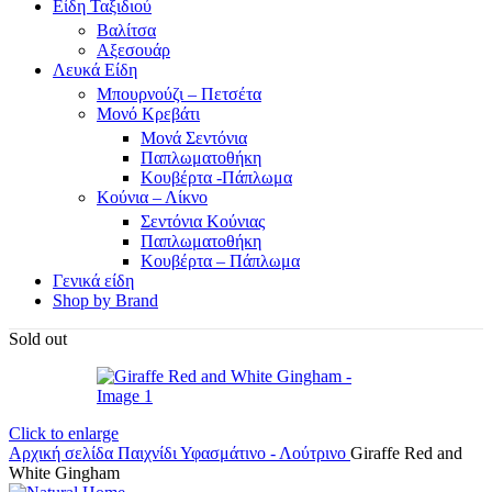
Είδη Ταξιδιού
Βαλίτσα
Αξεσουάρ
Λευκά Είδη
Μπουρνούζι – Πετσέτα
Μονό Κρεβάτι
Μονά Σεντόνια
Παπλωματοθήκη
Κουβέρτα -Πάπλωμα
Κούνια – Λίκνο
Σεντόνια Κούνιας
Παπλωματοθήκη
Κουβέρτα – Πάπλωμα
Γενικά είδη
Shop by Brand
Sold out
Click to enlarge
Αρχική σελίδα
Παιχνίδι
Υφασμάτινο - Λούτρινο
Giraffe Red and
White Gingham