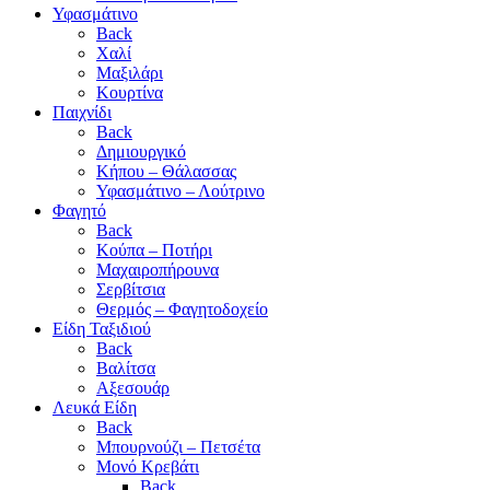
Υφασμάτινο
Back
Χαλί
Μαξιλάρι
Κουρτίνα
Παιχνίδι
Back
Δημιουργικό
Κήπου – Θάλασσας
Υφασμάτινο – Λούτρινο
Φαγητό
Back
Κούπα – Ποτήρι
Μαχαιροπήρουνα
Σερβίτσια
Θερμός – Φαγητοδοχείο
Είδη Ταξιδιού
Back
Βαλίτσα
Αξεσουάρ
Λευκά Είδη
Back
Μπουρνούζι – Πετσέτα
Μονό Κρεβάτι
Back