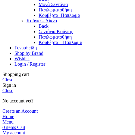
Μονά Σεντόνια
Παπλωματοθήκη
Κουβέρτα -Πάπλωμα
Κούνια – Λίκνο
Back
Σεντόνια Κούνιας
Παπλωματοθήκη
Κουβέρτα – Πάπλωμα
Γενικά είδη
Shop by Brand
Wishlist
Login / Register
Shopping cart
Close
Sign in
Close
No account yet?
Create an Account
Home
Menu
0
items
Cart
My account