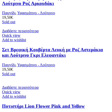
Λούτρινο Ροζ Αρκουδάκι
Παιχνίδι
,
Υφασμάτινο - Λούτρινο
19,50
€
Sold out
Διαβάστε περισσότερα
Quick view
Add to wishlist
Σετ Βρεφική Κουβέρτα Λευκή με Ροζ Αστεράκια
και Λούτρινο Γκρι Ελεφαντάκι
Παιχνίδι
,
Υφασμάτινο - Λούτρινο
19,50
€
Sold out
Διαβάστε περισσότερα
Quick view
Add to wishlist
Ποτιστήρι Lion Flower Pink and Yellow