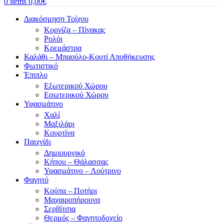
0
items
0,00
€
Διακόσμηση Τοίχου
Κορνίζα – Πίνακας
Ρολόι
Κρεμάστρα
Καλάθι – Μπαούλο-Κουτί Αποθήκευσης
Φωτιστικό
Έπιπλο
Εξωτερικού Χώρου
Εσωτερικού Χώρου
Υφασμάτινο
Χαλί
Μαξιλάρι
Κουρτίνα
Παιχνίδι
Δημιουργικό
Κήπου – Θάλασσας
Υφασμάτινο – Λούτρινο
Φαγητό
Κούπα – Ποτήρι
Μαχαιροπήρουνα
Σερβίτσια
Θερμός – Φαγητοδοχείο