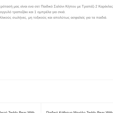
ρότασή μας είναι ενα σετ Παιδικό Σαλόνι Κήπου με Τραπέζι 2 Καρέκλε
ογγυλό τραπεζάκι και 1 ομπρέλα για σκιά.
λλικούς σωλήνες, μη τοξικούς και απολύτως ασφαλείς για τα παιδιά.
SOLD
ικρό Teddy Bear With
Παιδικό Κάθισμα Μεγάλο Teddy Bear With