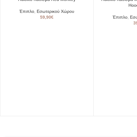
OUT
OUT
Hood
Έπιπλο
,
Εσωτερικού Χώρου
59,90
€
Έπιπλο
,
Εσ
3