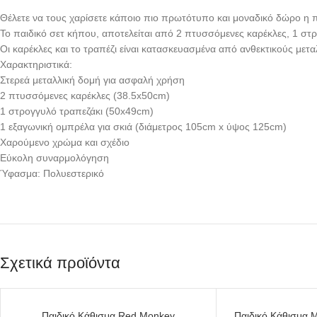
Θέλετε να τους χαρίσετε κάποιο πιο πρωτότυπο και μοναδικό δώρο η π
Το παιδικό σετ κήπου, αποτελείται από 2 πτυσσόμενες καρέκλες, 1 στρ
Οι καρέκλες και το τραπέζι είναι κατασκευασμένα από ανθεκτικούς μετα
Χαρακτηριστικά:
Στερεά μεταλλική δομή για ασφαλή χρήση
2 πτυσσόμενες καρέκλες (38.5x50cm)
1 στρογγυλό τραπεζάκι (50x49cm)
1 εξαγωνική ομπρέλα για σκιά (διάμετρος 105cm x ύψος 125cm)
Χαρούμενο χρώμα και σχέδιο
Εύκολη συναρμολόγηση
Ύφασμα: Πολυεστερικό
Σχετικά προϊόντα
SOLD
SOLD
Παιδικό Κάθισμα Red Monkey
Παιδικό Κάθισμα Μ