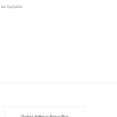
ς και Ομπρέλα.
SOLD
Παιδικό Κάθισμα Prince Blue