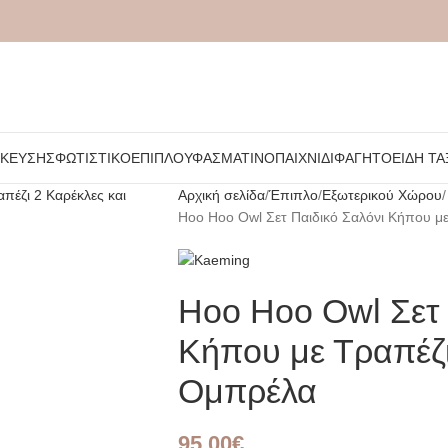
ΉΚΕΥΣΗΣ
ΦΩΤΙΣΤΙΚΌ
ΈΠΙΠΛΟ
ΥΦΑΣΜΆΤΙΝΟ
ΠΑΙΧΝΊΔΙ
ΦΑΓΗΤΌ
ΕΊΔΗ ΤΑ
Αρχική σελίδα
Έπιπλο
Εξωτερικού Χώρου
Hoo Hoo Owl Σετ Παιδικό Σαλόνι Κήπου με
Hoo Hoo Owl Σετ 
Κήπου με Τραπέζι
Ομπρέλα
95,00
€