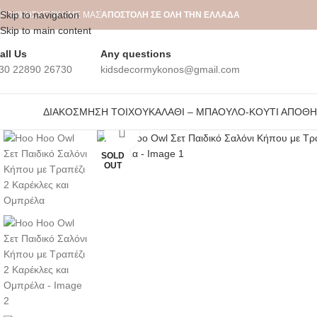
Skip to navigation
ΑΡΧΙΚΉ
ΣΧΕΤΙΚΆ ΜΕ ΜΑΣ
ΑΠΟΣΤΟΛΗ ΣΕ ΟΛΗ ΤΗΝ ΕΛΛΑΔΑ
Skip to main content
all Us
Any questions
30 22890 26730
kidsdecormykonos@gmail.com
ΔΙΑΚΌΣΜΗΣΗ ΤΟΊΧΟΥ
ΚΑΛΆΘΙ – ΜΠΑΟΎΛΟ-ΚΟΥΤΊ ΑΠΟΘ
Click to enlarge
SOLD
OUT