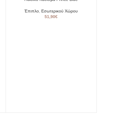
OUT
Έπιπλο
,
Εσωτερικού Χώρου
51,90
€
Παιδική Σκηνή T
Έπιπλο
,
Εξωτε