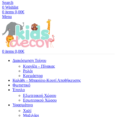
Search
0
Wishlist
0
items
0,00
€
Menu
0
items
0,00
€
Διακόσμηση Τοίχου
Κορνίζα – Πίνακας
Ρολόι
Κρεμάστρα
Καλάθι – Μπαούλο-Κουτί Αποθήκευσης
Φωτιστικό
Έπιπλο
Εξωτερικού Χώρου
Εσωτερικού Χώρου
Υφασμάτινο
Χαλί
Μαξιλάρι