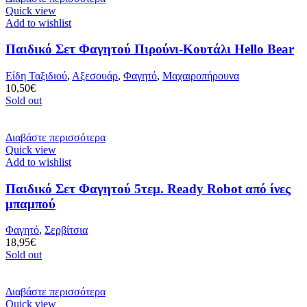
Quick view
Add to wishlist
Παιδικό Σετ Φαγητού Πιρούνι-Κουτάλι Hello Bear
Είδη Ταξιδιού
,
Αξεσουάρ
,
Φαγητό
,
Μαχαιροπήρουνα
10,50
€
Sold out
Διαβάστε περισσότερα
Quick view
Add to wishlist
Παιδικό Σετ Φαγητού 5τεμ. Ready Robot από ίνες
μπαμπού
Φαγητό
,
Σερβίτσια
18,95
€
Sold out
Διαβάστε περισσότερα
Quick view