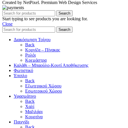
Created by NetPixel. Premium Web Design Services
Search
Start typing to see products you are looking for.
Close
Search
Διακόσμηση Τοίχου
Back
Κορνίζα – Πίνακας
Ρολόι
Κρεμάστρα
Καλάθι – Μπαούλο-Κουτί Αποθήκευσης
Φωτιστικό
Έπιπλο
Back
Εξωτερικού Χώρου
Εσωτερικού Χώρου
Υφασμάτινο
Back
Χαλί
Μαξιλάρι
Κουρτίνα
Παιχνίδι
Back