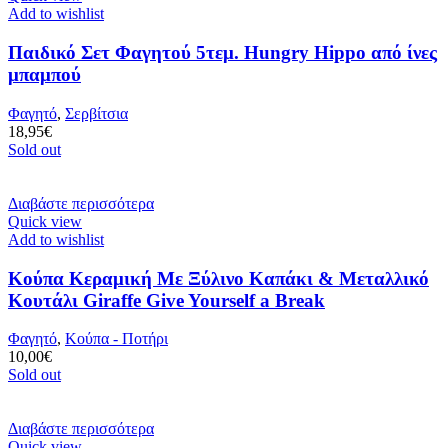
Add to wishlist
Παιδικό Σετ Φαγητού 5τεμ. Hungry Hippo από ίνες
μπαμπού
Φαγητό
,
Σερβίτσια
18,95
€
Sold out
Διαβάστε περισσότερα
Quick view
Add to wishlist
Κούπα Κεραμική Με Ξύλινο Καπάκι & Μεταλλικό
Κουτάλι Giraffe Give Yourself a Break
Φαγητό
,
Κούπα - Ποτήρι
10,00
€
Sold out
Διαβάστε περισσότερα
Quick view