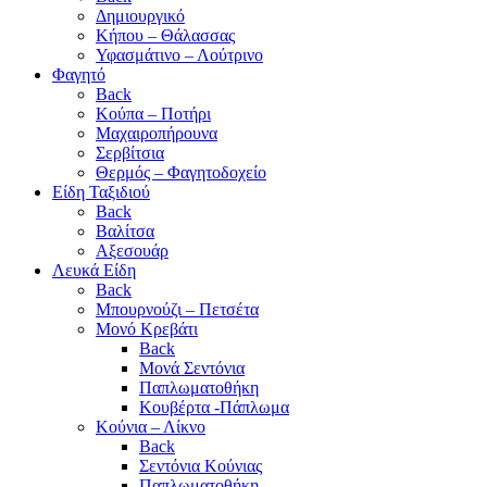
Δημιουργικό
Κήπου – Θάλασσας
Υφασμάτινο – Λούτρινο
Φαγητό
Back
Κούπα – Ποτήρι
Μαχαιροπήρουνα
Σερβίτσια
Θερμός – Φαγητοδοχείο
Είδη Ταξιδιού
Back
Βαλίτσα
Αξεσουάρ
Λευκά Είδη
Back
Μπουρνούζι – Πετσέτα
Μονό Κρεβάτι
Back
Μονά Σεντόνια
Παπλωματοθήκη
Κουβέρτα -Πάπλωμα
Κούνια – Λίκνο
Back
Σεντόνια Κούνιας
Παπλωματοθήκη