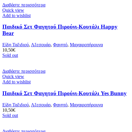
Διαβάστε περισσότερα
Quick view
Add to wishlist
Παιδικό Σετ Φαγητού Πιρούνι-Κουτάλι Happy
Bear
Είδη Ταξιδιού
,
Αξεσουάρ
,
Φαγητό
,
Μαχαιροπήρουνα
10,50
€
Sold out
Διαβάστε περισσότερα
Quick view
Add to wishlist
Παιδικό Σετ Φαγητού Πιρούνι-Κουτάλι Yes Bunny
Είδη Ταξιδιού
,
Αξεσουάρ
,
Φαγητό
,
Μαχαιροπήρουνα
10,50
€
Sold out
Διαβάστε περισσότερα