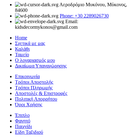
Αεροδρόμιο Μυκόνου, Μύκονος,
84600
Phone: +30 2289026730
Email:
kidsdecormykonos@gmail.com
Home
Σχετικά με μας
Καλάθι
Ταμείο
Ο λογαριασμός μου
Δικαίωμα Υπαναχώρησης
Επικοινωνία
Τρόποι Αποστολής
Τρόποι Πληρωμής
Αποστολές & Επιστροφές
Πολιτική Απορρήτου
Όροι Χρήσης
Έπιπλο
Φαγητό
Παιχνίδι
Είδη Ταξιδιού