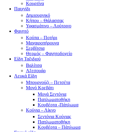
Κουρτίνα
Παιχνίδι
Δημιουργικό
Κήπου – Θάλασσας
Υφασμάτινο – Λούτρινο
Φαγητό
Κούπα – Ποτήρι
Μαχαιροπήρουνα
Σερβίτσια
Θερμός – Φαγητοδοχείο
Είδη Ταξιδιού
Βαλίτσα
Αξεσουάρ
Λευκά Είδη
Μπουρνούζι – Πετσέτα
Μονό Κρεβάτι
Μονά Σεντόνια
Παπλωματοθήκη
Κουβέρτα -Πάπλωμα
Κούνια – Λίκνο
Σεντόνια Κούνιας
Παπλωματοθήκη
Κουβέρτα – Πάπλωμα