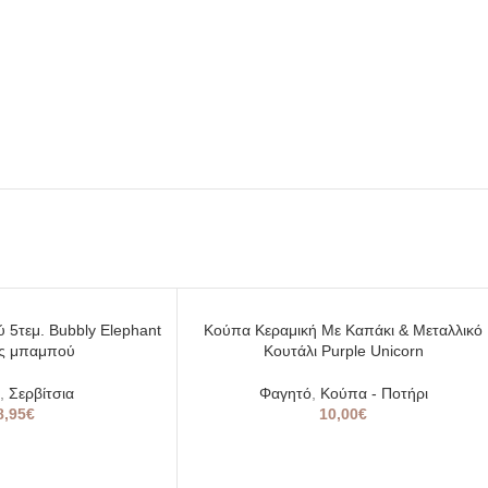
SOLD
 5τεμ. Bubbly Elephant
Κούπα Κεραμική Με Καπάκι & Μεταλλικό
OUT
ες μπαμπού
Κουτάλι Purple Unicorn
,
Σερβίτσια
Φαγητό
,
Κούπα - Ποτήρι
8,95
€
10,00
€