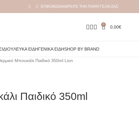
ΕΠΙΚΟΙΝΩΝΊΑ
ΒΡΕΊΤΕ ΤΗΝ ΠΑΡΑΓΓΕΛΊΑ ΣΑΣ
0
0,00
€
ΞΙΔΙΟΎ
ΛΕΥΚΆ ΕΊΔΗ
ΓΕΝΙΚΆ ΕΊΔΗ
SHOP BY BRAND
θερμικό Μπουκάλι Παιδικό 350ml Lion
άλι Παιδικό 350ml