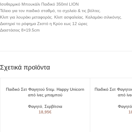
Ισοθερμικό Μπουκάλι Παιδικό 350ml LION
Τέλειο για τον παιδικό σταθμό, το σχολείο & τις βόλτες.
Κλιπ για λουράκι μεταφοράς. Κλιπ ασφαλείας. Καλαμάκι σιλικόνης.
Διατηρεί το ρόφημα Ζεστό η Κρύο εως 12 ώρες
Διαστάσεις 8×19.5cm
Σχετικά προϊόντα
SOLD
SOLD
Παιδικό Σετ Φαγητού 5τεμ. Happy Unicorn
Παιδικό Σετ Φαγητού
OUT
OUT
από ίνες μπαμπού
από ίν
Φαγητό
,
Σερβίτσια
Φαγητό
18,95
€
1