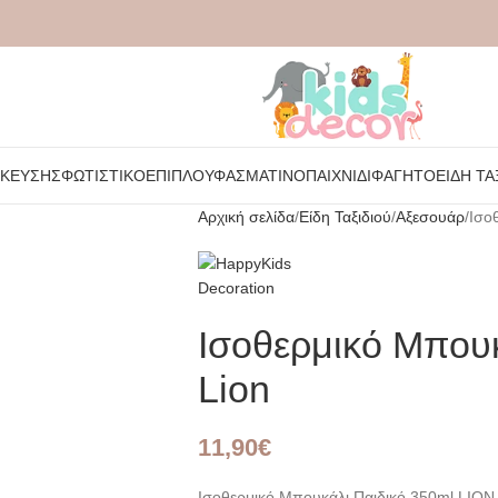
ΉΚΕΥΣΗΣ
ΦΩΤΙΣΤΙΚΌ
ΈΠΙΠΛΟ
ΥΦΑΣΜΆΤΙΝΟ
ΠΑΙΧΝΊΔΙ
ΦΑΓΗΤΌ
ΕΊΔΗ ΤΑ
Αρχική σελίδα
Είδη Ταξιδιού
Αξεσουάρ
Ισο
Ισοθερμικό Μπουκ
Lion
11,90
€
Ισοθερμικό Μπουκάλι Παιδικό 350ml LION