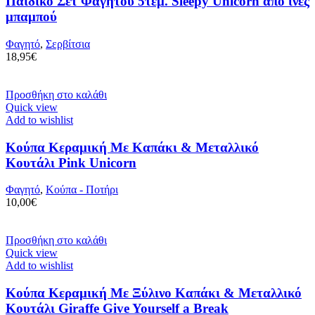
Παιδικό Σετ Φαγητού 5τεμ. Sleepy Unicorn από ίνες
μπαμπού
Φαγητό
,
Σερβίτσια
18,95
€
Προσθήκη στο καλάθι
Quick view
Add to wishlist
Κούπα Κεραμική Με Καπάκι & Μεταλλικό
Κουτάλι Pink Unicorn
Φαγητό
,
Κούπα - Ποτήρι
10,00
€
Προσθήκη στο καλάθι
Quick view
Add to wishlist
Κούπα Κεραμική Με Ξύλινο Καπάκι & Μεταλλικό
Κουτάλι Giraffe Give Yourself a Break