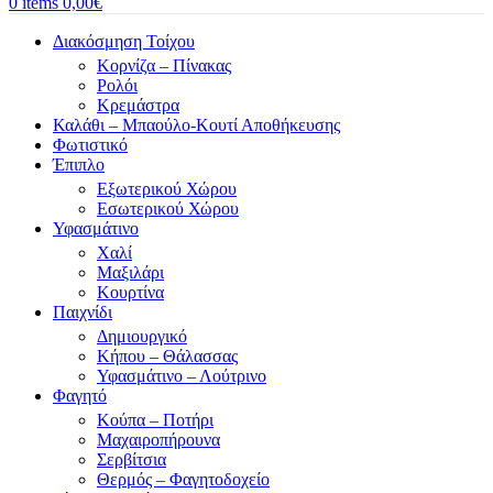
0
items
0,00
€
Διακόσμηση Τοίχου
Κορνίζα – Πίνακας
Ρολόι
Κρεμάστρα
Καλάθι – Μπαούλο-Κουτί Αποθήκευσης
Φωτιστικό
Έπιπλο
Εξωτερικού Χώρου
Εσωτερικού Χώρου
Υφασμάτινο
Χαλί
Μαξιλάρι
Κουρτίνα
Παιχνίδι
Δημιουργικό
Κήπου – Θάλασσας
Υφασμάτινο – Λούτρινο
Φαγητό
Κούπα – Ποτήρι
Μαχαιροπήρουνα
Σερβίτσια
Θερμός – Φαγητοδοχείο