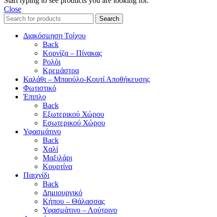
Start typing to see products you are looking for.
Close
Search
Διακόσμηση Τοίχου
Back
Κορνίζα – Πίνακας
Ρολόι
Κρεμάστρα
Καλάθι – Μπαούλο-Κουτί Αποθήκευσης
Φωτιστικό
Έπιπλο
Back
Εξωτερικού Χώρου
Εσωτερικού Χώρου
Υφασμάτινο
Back
Χαλί
Μαξιλάρι
Κουρτίνα
Παιχνίδι
Back
Δημιουργικό
Κήπου – Θάλασσας
Υφασμάτινο – Λούτρινο