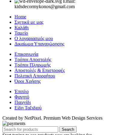
Email:
kidsdecormykonos@gmail.com
Home
Σχετικά με μας
Καλάθι
Ταμείο
Ο λογαριασμός μου
Δικαίωμα Υπαναχώρησης
Επικοινωνία
Τρόποι Αποστολής
Τρόποι Πληρωμής
Αποστολές & Επιστροφές
Πολιτική Απορρήτου
Όροι Χρήσης
Έπιπλο
Φαγητό
Παιχνίδι
Είδη Ταξιδιού
Created by NetPixel. Premium Web Design Services
Search