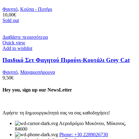
Φαγητό
,
Κούπα - Ποτήρι
10,00
€
Sold out
Διαβάστε περισσότερα
Quick view
Add to wishlist
Παιδικό Σετ Φαγητού Πιρούνι-Κουτάλι Grey Cat
Φαγητό
,
Μαχαιροπήρουνα
9,50
€
Hey you, sign up our NewsLetter
Αφήστε τη δημιουργικότητά σας να σας καθοδηγήσει!
Αεροδρόμιο Μυκόνου, Μύκονος,
84600
Phone: +30 2289026730