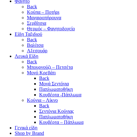
Φαγητό
Back
Κούπα – Ποτήρι
Μαχαιροπήρουνα
Σερβίτσια
Θερμός – Φαγητοδοχείο
Είδη Ταξιδιού
Back
Βαλίτσα
Αξεσουάρ
Λευκά Είδη
Back
Μπουρνούζι – Πετσέτα
Μονό Κρεβάτι
Back
Μονά Σεντόνια
Παπλωματοθήκη
Κουβέρτα -Πάπλωμα
Κούνια – Λίκνο
Back
Σεντόνια Κούνιας
Παπλωματοθήκη
Κουβέρτα – Πάπλωμα
Γενικά είδη
Shop by Brand