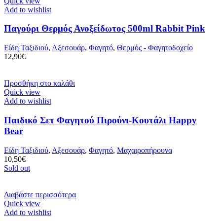
Quick view
Add to wishlist
Παγούρι Θερμός Ανοξείδωτος 500ml Rabbit Pink
Είδη Ταξιδιού
,
Αξεσουάρ
,
Φαγητό
,
Θερμός - Φαγητοδοχείο
12,90
€
Προσθήκη στο καλάθι
Quick view
Add to wishlist
Παιδικό Σετ Φαγητού Πιρούνι-Κουτάλι Happy
Bear
Είδη Ταξιδιού
,
Αξεσουάρ
,
Φαγητό
,
Μαχαιροπήρουνα
10,50
€
Sold out
Διαβάστε περισσότερα
Quick view
Add to wishlist