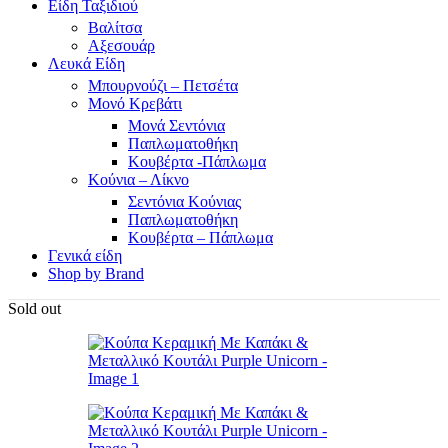
Είδη Ταξιδιού
Βαλίτσα
Αξεσουάρ
Λευκά Είδη
Μπουρνούζι – Πετσέτα
Μονό Κρεβάτι
Μονά Σεντόνια
Παπλωματοθήκη
Κουβέρτα -Πάπλωμα
Κούνια – Λίκνο
Σεντόνια Κούνιας
Παπλωματοθήκη
Κουβέρτα – Πάπλωμα
Γενικά είδη
Shop by Brand
Sold out