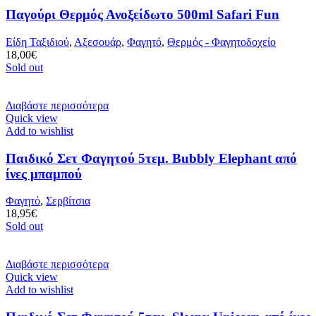
Παγούρι Θερμός Ανοξείδωτο 500ml Safari Fun
Είδη Ταξιδιού
,
Αξεσουάρ
,
Φαγητό
,
Θερμός - Φαγητοδοχείο
18,00
€
Sold out
Διαβάστε περισσότερα
Quick view
Add to wishlist
Παιδικό Σετ Φαγητού 5τεμ. Bubbly Elephant από
ίνες μπαμπού
Φαγητό
,
Σερβίτσια
18,95
€
Sold out
Διαβάστε περισσότερα
Quick view
Add to wishlist