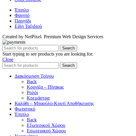
Έπιπλο
Φαγητό
Παιχνίδι
Είδη Ταξιδιού
Created by NetPixel. Premium Web Design Services
Search
Start typing to see products you are looking for.
Close
Search
Διακόσμηση Τοίχου
Back
Κορνίζα – Πίνακας
Ρολόι
Κρεμάστρα
Καλάθι – Μπαούλο-Κουτί Αποθήκευσης
Φωτιστικό
Έπιπλο
Back
Εξωτερικού Χώρου
Εσωτερικού Χώρου