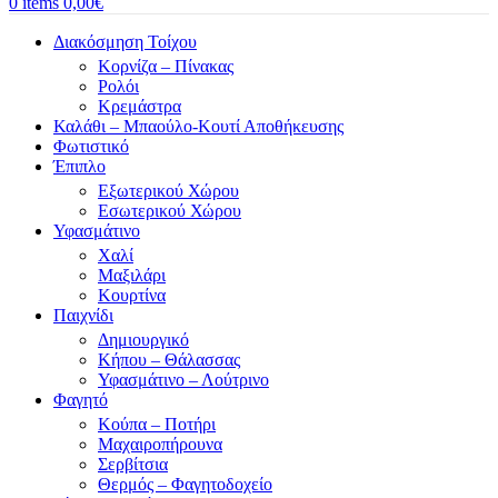
0
items
0,00
€
Διακόσμηση Τοίχου
Κορνίζα – Πίνακας
Ρολόι
Κρεμάστρα
Καλάθι – Μπαούλο-Κουτί Αποθήκευσης
Φωτιστικό
Έπιπλο
Εξωτερικού Χώρου
Εσωτερικού Χώρου
Υφασμάτινο
Χαλί
Μαξιλάρι
Κουρτίνα
Παιχνίδι
Δημιουργικό
Κήπου – Θάλασσας
Υφασμάτινο – Λούτρινο
Φαγητό
Κούπα – Ποτήρι
Μαχαιροπήρουνα
Σερβίτσια
Θερμός – Φαγητοδοχείο