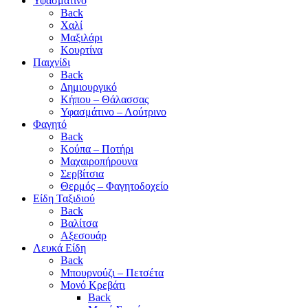
Υφασμάτινο
Back
Χαλί
Μαξιλάρι
Κουρτίνα
Παιχνίδι
Back
Δημιουργικό
Κήπου – Θάλασσας
Υφασμάτινο – Λούτρινο
Φαγητό
Back
Κούπα – Ποτήρι
Μαχαιροπήρουνα
Σερβίτσια
Θερμός – Φαγητοδοχείο
Είδη Ταξιδιού
Back
Βαλίτσα
Αξεσουάρ
Λευκά Είδη
Back
Μπουρνούζι – Πετσέτα
Μονό Κρεβάτι
Back