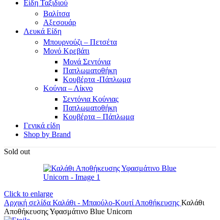
Είδη Ταξιδιού
Βαλίτσα
Αξεσουάρ
Λευκά Είδη
Μπουρνούζι – Πετσέτα
Μονό Κρεβάτι
Μονά Σεντόνια
Παπλωματοθήκη
Κουβέρτα -Πάπλωμα
Κούνια – Λίκνο
Σεντόνια Κούνιας
Παπλωματοθήκη
Κουβέρτα – Πάπλωμα
Γενικά είδη
Shop by Brand
Sold out
Click to enlarge
Αρχική σελίδα
Καλάθι - Μπαούλο-Κουτί Αποθήκευσης
Καλάθι
Αποθήκευσης Υφασμάτινο Blue Unicorn