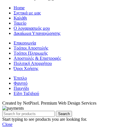
Home
Σχετικά με μας
Καλάθι
Ταμείο
Ο λογαριασμός μου
Δικαίωμα Υπαναχώρησης
Επικοινωνία
Τρόποι Αποστολής
Τρόποι Πληρωμής
Αποστολές & Επιστροφές
Πολιτική Απορρήτου
Όροι Χρήσης
Έπιπλο
Φαγητό
Παιχνίδι
Είδη Ταξιδιού
Created by NetPixel. Premium Web Design Services
Search
Start typing to see products you are looking for.
Close