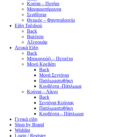
Κούπα – Ποτήρι
Μαχαιροπήρουνα
Σερβίτσια
Θερμός – Φαγητοδοχείο
Είδη Ταξιδιού
Back
Βαλίτσα
Αξεσουάρ
Λευκά Είδη
Back
Μπουρνούζι – Πετσέτα
Μονό Κρεβάτι
Back
Μονά Σεντόνια
Παπλωματοθήκη
Κουβέρτα -Πάπλωμα
Κούνια – Λίκνο
Back
Σεντόνια Κούνιας
Παπλωματοθήκη
Κουβέρτα – Πάπλωμα
Γενικά είδη
Shop by Brand
Wishlist
Login / Register