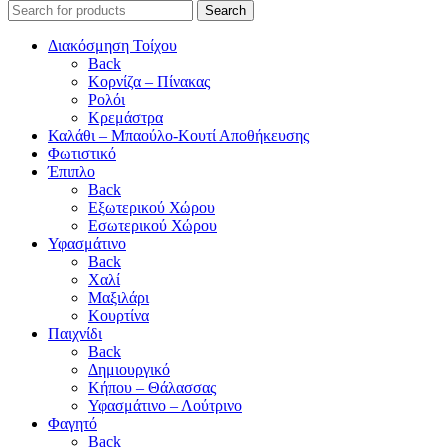
Search
Διακόσμηση Τοίχου
Back
Κορνίζα – Πίνακας
Ρολόι
Κρεμάστρα
Καλάθι – Μπαούλο-Κουτί Αποθήκευσης
Φωτιστικό
Έπιπλο
Back
Εξωτερικού Χώρου
Εσωτερικού Χώρου
Υφασμάτινο
Back
Χαλί
Μαξιλάρι
Κουρτίνα
Παιχνίδι
Back
Δημιουργικό
Κήπου – Θάλασσας
Υφασμάτινο – Λούτρινο
Φαγητό
Back