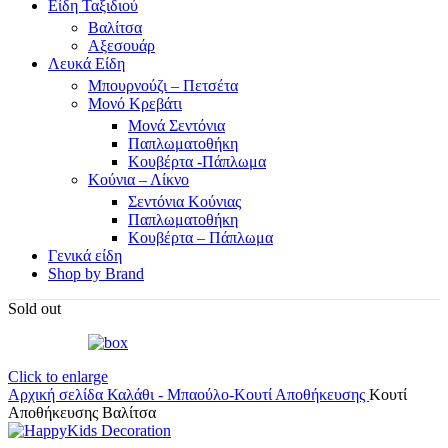
Είδη Ταξιδιού
Βαλίτσα
Αξεσουάρ
Λευκά Είδη
Μπουρνούζι – Πετσέτα
Μονό Κρεβάτι
Μονά Σεντόνια
Παπλωματοθήκη
Κουβέρτα -Πάπλωμα
Κούνια – Λίκνο
Σεντόνια Κούνιας
Παπλωματοθήκη
Κουβέρτα – Πάπλωμα
Γενικά είδη
Shop by Brand
Sold out
Click to enlarge
Αρχική σελίδα
Καλάθι - Μπαούλο-Κουτί Αποθήκευσης
Κουτί
Αποθήκευσης Βαλίτσα