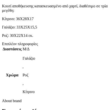
Κουτί αποθήκευσης κατασκευασμένο από χαρτί, διαθέσιμο σε τρία
μεγέθη:
Κίτρινο: 36Χ28Χ17
Γαλάζιο: 33Χ25Χ15,5
Ροζ: 30Χ22Χ14 εκ.
Επιπλέον πληροφορίες
Διαστάσεις
Μ/Δ
Γαλάζιο
,
Χρώμα
Ροζ
,
Κίτρινο
About brand