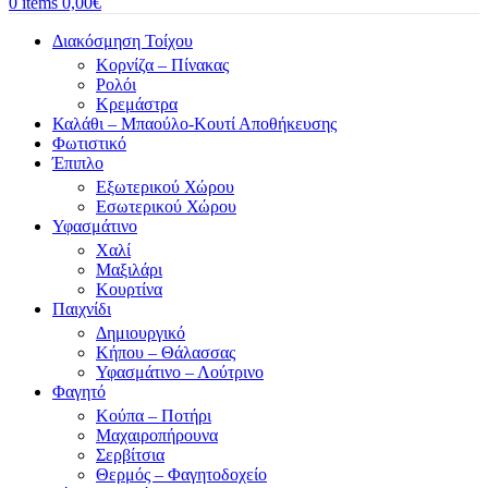
0
items
0,00
€
Διακόσμηση Τοίχου
Κορνίζα – Πίνακας
Ρολόι
Κρεμάστρα
Καλάθι – Μπαούλο-Κουτί Αποθήκευσης
Φωτιστικό
Έπιπλο
Εξωτερικού Χώρου
Εσωτερικού Χώρου
Υφασμάτινο
Χαλί
Μαξιλάρι
Κουρτίνα
Παιχνίδι
Δημιουργικό
Κήπου – Θάλασσας
Υφασμάτινο – Λούτρινο
Φαγητό
Κούπα – Ποτήρι
Μαχαιροπήρουνα
Σερβίτσια
Θερμός – Φαγητοδοχείο