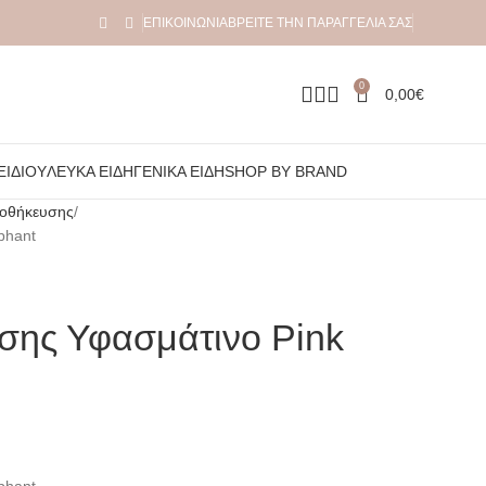
ΕΠΙΚΟΙΝΩΝΊΑ
ΒΡΕΊΤΕ ΤΗΝ ΠΑΡΑΓΓΕΛΊΑ ΣΑΣ
0
0,00
€
ΞΙΔΙΟΎ
ΛΕΥΚΆ ΕΊΔΗ
ΓΕΝΙΚΆ ΕΊΔΗ
SHOP BY BRAND
ποθήκευσης
phant
σης Υφασμάτινο Pink