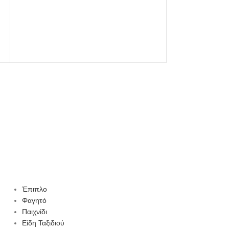
Υφασμάτινο Κουτί
Καλάθι - Μπαο
Έπιπλο
Φαγητό
Παιχνίδι
Είδη Ταξιδιού