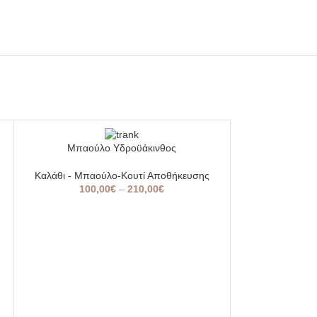
SOLD
SOLD
Μπαούλο Υδροϋάκινθος
OUT
OUT
Καλάθι - Μπαούλο-Κουτί Αποθήκευσης
100,00
€
–
210,00
€