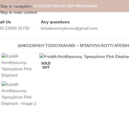
Skip to navigation
ΑΡΧΙΚΉ
ΣΧΕΤΙΚΆ ΜΕ ΜΑΣ
ΑΠΟΣΤΟΛΗ ΣΕ ΟΛΗ ΤΗΝ ΕΛΛΑΔΑ
Skip to main content
all Us
Any questions
30 22890 26730
kidsdecormykonos@gmail.com
ΔΙΑΚΌΣΜΗΣΗ ΤΟΊΧΟΥ
ΚΑΛΆΘΙ – ΜΠΑΟΎΛΟ-ΚΟΥΤΊ ΑΠΟΘ
Click to enlarge
SOLD
OUT