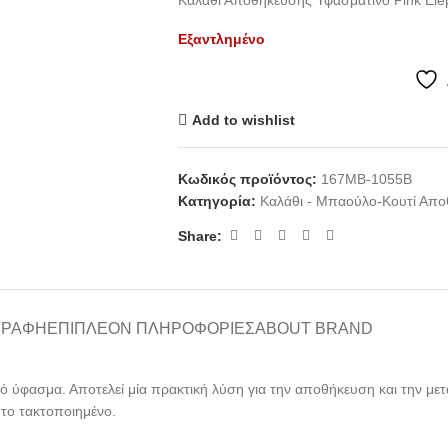
Καλάθι Αποθήκευσης Υφασμάτινο Pink Ele
Εξαντλημένο
Add to wishlist
Κωδικός προϊόντος:
167MB-1055B
Κατηγορία:
Καλάθι - Μπαούλο-Κουτί Απ
Share:
ΓΡΑΦΉ
ΕΠΙΠΛΈΟΝ ΠΛΗΡΟΦΟΡΊΕΣ
ABOUT BRAND
 ύφασμα. Αποτελεί μία πρακτική λύση για την αποθήκευση και την μετ
 το τακτοποιημένο.