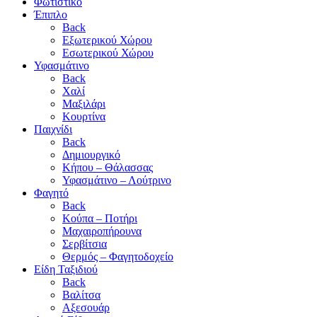
Φωτιστικό
Έπιπλο
Back
Εξωτερικού Χώρου
Εσωτερικού Χώρου
Υφασμάτινο
Back
Χαλί
Μαξιλάρι
Κουρτίνα
Παιχνίδι
Back
Δημιουργικό
Κήπου – Θάλασσας
Υφασμάτινο – Λούτρινο
Φαγητό
Back
Κούπα – Ποτήρι
Μαχαιροπήρουνα
Σερβίτσια
Θερμός – Φαγητοδοχείο
Είδη Ταξιδιού
Back
Βαλίτσα
Αξεσουάρ