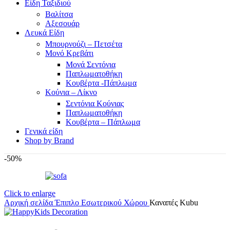
Είδη Ταξιδιού
Βαλίτσα
Αξεσουάρ
Λευκά Είδη
Μπουρνούζι – Πετσέτα
Μονό Κρεβάτι
Μονά Σεντόνια
Παπλωματοθήκη
Κουβέρτα -Πάπλωμα
Κούνια – Λίκνο
Σεντόνια Κούνιας
Παπλωματοθήκη
Κουβέρτα – Πάπλωμα
Γενικά είδη
Shop by Brand
-50%
Click to enlarge
Αρχική σελίδα
Έπιπλο
Εσωτερικού Χώρου
Καναπές Kubu