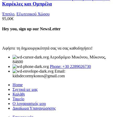
Καρέκλες και Ομπρέλα
Έπιπλο
,
Εξωτερικού Χώρου
95,00
€
Hey you, sign up our NewsLetter
Αφήστε τη δημιουργικότητά σας να σας καθοδηγήσει!
Αεροδρόμιο Μυκόνου, Μύκονος,
84600
Phone: +30 2289026730
Email:
kidsdecormykonos@gmail.com
Home
Σχετικά με μας
Καλάθι
Ταμείο
Ο λογαριασμός μου
Δικαίωμα Υπαναχώρησης