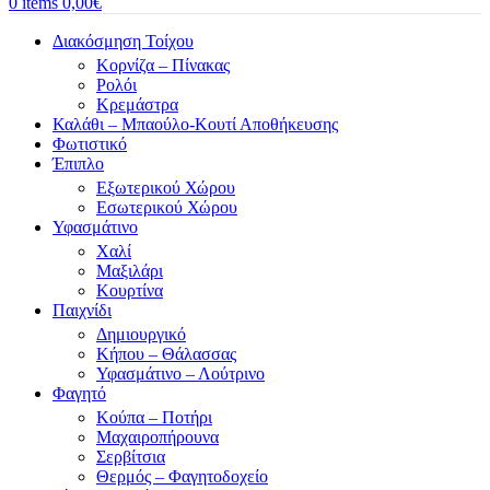
0
items
0,00
€
Διακόσμηση Τοίχου
Κορνίζα – Πίνακας
Ρολόι
Κρεμάστρα
Καλάθι – Μπαούλο-Κουτί Αποθήκευσης
Φωτιστικό
Έπιπλο
Εξωτερικού Χώρου
Εσωτερικού Χώρου
Υφασμάτινο
Χαλί
Μαξιλάρι
Κουρτίνα
Παιχνίδι
Δημιουργικό
Κήπου – Θάλασσας
Υφασμάτινο – Λούτρινο
Φαγητό
Κούπα – Ποτήρι
Μαχαιροπήρουνα
Σερβίτσια
Θερμός – Φαγητοδοχείο