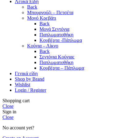
Λευκά Είδη
Back
Μπουρνούζι – Πετσέτα
Μονό Κρεβάτι
Back
Μονά Σεντόνια
Παπλωματοθήκη
Κουβέρτα -Πάπλωμα
Κούνια – Λίκνο
Back
Σεντόνια Κούνιας
Παπλωματοθήκη
Κουβέρτα – Πάπλωμα
Γενικά είδη
Shop by Brand
Wishlist
Login / Register
Shopping cart
Close
Sign in
Close
No account yet?