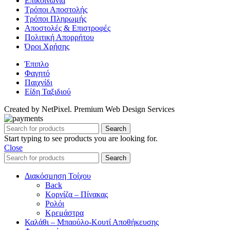
Επικοινωνία
Τρόποι Αποστολής
Τρόποι Πληρωμής
Αποστολές & Επιστροφές
Πολιτική Απορρήτου
Όροι Χρήσης
Έπιπλο
Φαγητό
Παιχνίδι
Είδη Ταξιδιού
Created by NetPixel. Premium Web Design Services
Search
Start typing to see products you are looking for.
Close
Search
Διακόσμηση Τοίχου
Back
Κορνίζα – Πίνακας
Ρολόι
Κρεμάστρα
Καλάθι – Μπαούλο-Κουτί Αποθήκευσης