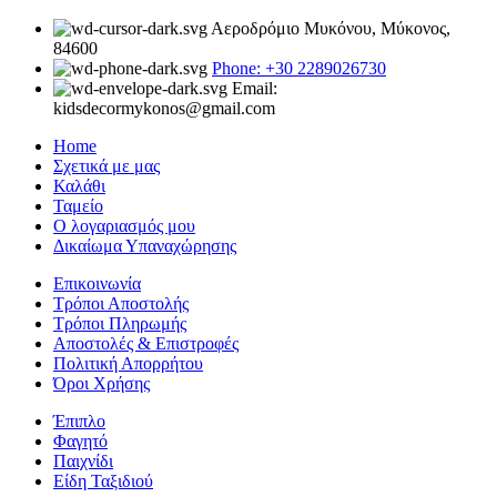
Αεροδρόμιο Μυκόνου, Μύκονος,
84600
Phone: +30 2289026730
Email:
kidsdecormykonos@gmail.com
Home
Σχετικά με μας
Καλάθι
Ταμείο
Ο λογαριασμός μου
Δικαίωμα Υπαναχώρησης
Επικοινωνία
Τρόποι Αποστολής
Τρόποι Πληρωμής
Αποστολές & Επιστροφές
Πολιτική Απορρήτου
Όροι Χρήσης
Έπιπλο
Φαγητό
Παιχνίδι
Είδη Ταξιδιού