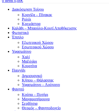
0
items
0,00
€
Διακόσμηση Τοίχου
Κορνίζα – Πίνακας
Ρολόι
Κρεμάστρα
Καλάθι – Μπαούλο-Κουτί Αποθήκευσης
Φωτιστικό
Έπιπλο
Εξωτερικού Χώρου
Εσωτερικού Χώρου
Υφασμάτινο
Χαλί
Μαξιλάρι
Κουρτίνα
Παιχνίδι
Δημιουργικό
Κήπου – Θάλασσας
Υφασμάτινο – Λούτρινο
Φαγητό
Κούπα – Ποτήρι
Μαχαιροπήρουνα
Σερβίτσια
Θερμός – Φαγητοδοχείο