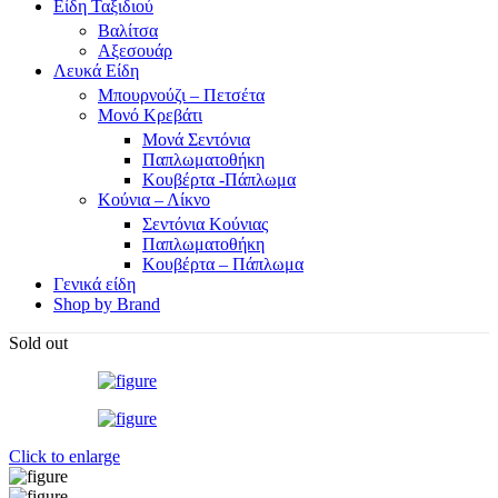
Είδη Ταξιδιού
Βαλίτσα
Αξεσουάρ
Λευκά Είδη
Μπουρνούζι – Πετσέτα
Μονό Κρεβάτι
Μονά Σεντόνια
Παπλωματοθήκη
Κουβέρτα -Πάπλωμα
Κούνια – Λίκνο
Σεντόνια Κούνιας
Παπλωματοθήκη
Κουβέρτα – Πάπλωμα
Γενικά είδη
Shop by Brand
Sold out
Click to enlarge