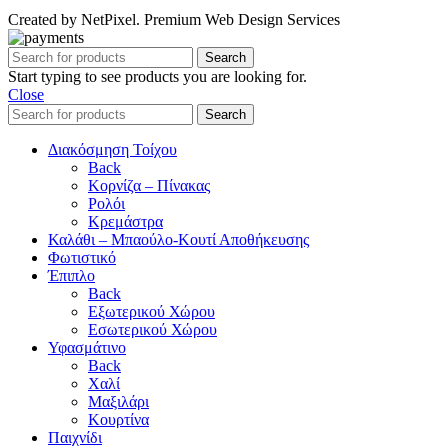
Created by NetPixel. Premium Web Design Services
Search
Start typing to see products you are looking for.
Close
Search
Διακόσμηση Τοίχου
Back
Κορνίζα – Πίνακας
Ρολόι
Κρεμάστρα
Καλάθι – Μπαούλο-Κουτί Αποθήκευσης
Φωτιστικό
Έπιπλο
Back
Εξωτερικού Χώρου
Εσωτερικού Χώρου
Υφασμάτινο
Back
Χαλί
Μαξιλάρι
Κουρτίνα
Παιχνίδι