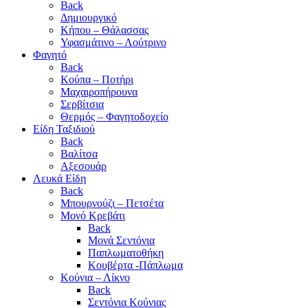
Back
Δημιουργικό
Κήπου – Θάλασσας
Υφασμάτινο – Λούτρινο
Φαγητό
Back
Κούπα – Ποτήρι
Μαχαιροπήρουνα
Σερβίτσια
Θερμός – Φαγητοδοχείο
Είδη Ταξιδιού
Back
Βαλίτσα
Αξεσουάρ
Λευκά Είδη
Back
Μπουρνούζι – Πετσέτα
Μονό Κρεβάτι
Back
Μονά Σεντόνια
Παπλωματοθήκη
Κουβέρτα -Πάπλωμα
Κούνια – Λίκνο
Back
Σεντόνια Κούνιας