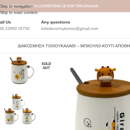
Skip to navigation
ΑΡΧΙΚΉ
ΣΧΕΤΙΚΆ ΜΕ ΜΑΣ
ΑΠΟΣΤΟΛΗ ΣΕ ΟΛΗ ΤΗΝ ΕΛΛΑΔΑ
Skip to main content
all Us
Any questions
30 22890 26730
kidsdecormykonos@gmail.com
ΔΙΑΚΌΣΜΗΣΗ ΤΟΊΧΟΥ
ΚΑΛΆΘΙ – ΜΠΑΟΎΛΟ-ΚΟΥΤΊ ΑΠΟΘ
SOLD
OUT