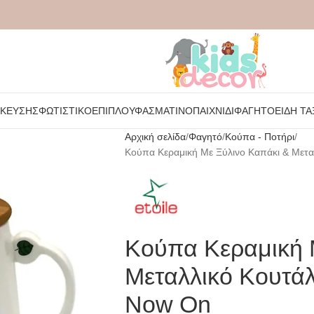
ΉΚΕΥΣΗΣ
ΦΩΤΙΣΤΙΚΌ
ΈΠΙΠΛΟ
ΥΦΑΣΜΆΤΙΝΟ
ΠΑΙΧΝΊΔΙ
ΦΑΓΗΤΌ
ΕΊΔΗ ΤΑ
Αρχική σελίδα
Φαγητό
Κούπα - Ποτήρι
Κούπα Κεραμική Με Ξύλινο Καπάκι & Μετα
Κούπα Κεραμική 
Μεταλλικό Κουτάλ
Now On