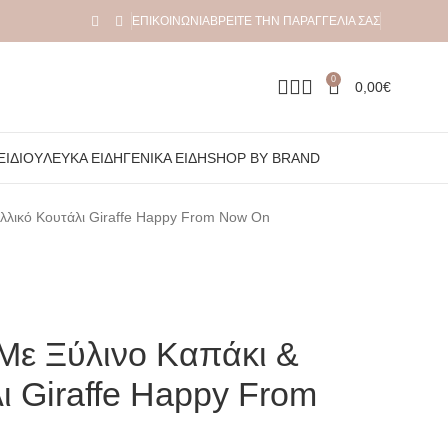
ΕΠΙΚΟΙΝΩΝΊΑ
ΒΡΕΊΤΕ ΤΗΝ ΠΑΡΑΓΓΕΛΊΑ ΣΑΣ
0
0,00
€
ΞΙΔΙΟΎ
ΛΕΥΚΆ ΕΊΔΗ
ΓΕΝΙΚΆ ΕΊΔΗ
SHOP BY BRAND
λλικό Κουτάλι Giraffe Happy From Now On
Με Ξύλινο Καπάκι &
ι Giraffe Happy From