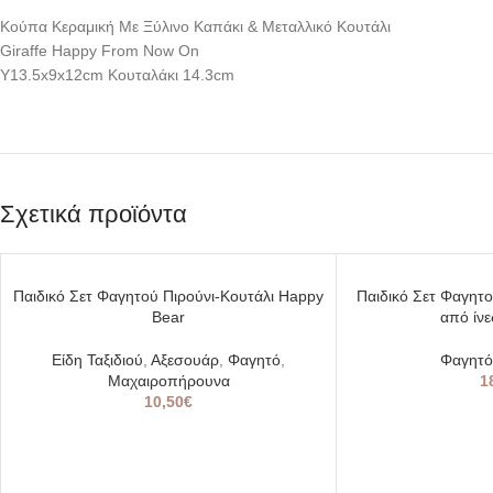
Κούπα Κεραμική Με Ξύλινο Καπάκι & Μεταλλικό Κουτάλι
Giraffe Happy From Now On
Υ13.5x9x12cm Κουταλάκι 14.3cm
Σχετικά προϊόντα
SOLD
SOLD
Παιδικό Σετ Φαγητού Πιρούνι-Κουτάλι Happy
Παιδικό Σετ Φαγητο
OUT
OUT
Bear
από ίν
Είδη Ταξιδιού
,
Αξεσουάρ
,
Φαγητό
,
Φαγητό
Μαχαιροπήρουνα
1
10,50
€