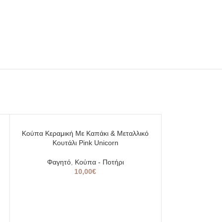
SOLD
SOLD
Κούπα Κεραμική Με Καπάκι & Μεταλλικό
OUT
OUT
Κουτάλι Pink Unicorn
Φαγητό
,
Κούπα - Ποτήρι
10,00
€