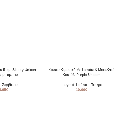
SOLD
ύ 5τεμ. Sleepy Unicorn
Κούπα Κεραμική Με Καπάκι & Μεταλλικό
OUT
ες μπαμπού
Κουτάλι Purple Unicorn
,
Σερβίτσια
Φαγητό
,
Κούπα - Ποτήρι
8,95
€
10,00
€