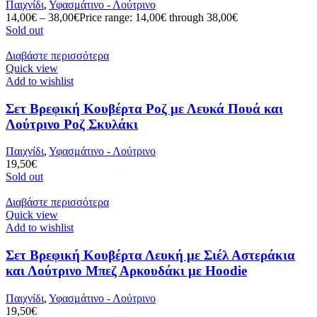
Παιχνίδι
,
Υφασμάτινο - Λούτρινο
14,00
€
–
38,00
€
Price range: 14,00€ through 38,00€
Sold out
Διαβάστε περισσότερα
Quick view
Add to wishlist
Σετ Βρεφική Κουβέρτα Ροζ με Λευκά Πουά και
Λούτρινο Ροζ Σκυλάκι
Παιχνίδι
,
Υφασμάτινο - Λούτρινο
19,50
€
Sold out
Διαβάστε περισσότερα
Quick view
Add to wishlist
Σετ Βρεφική Κουβέρτα Λευκή με Σιέλ Αστεράκια
και Λούτρινο Μπεζ Αρκουδάκι με Hoodie
Παιχνίδι
,
Υφασμάτινο - Λούτρινο
19,50
€