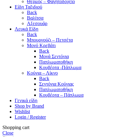
Θερμός – Φαγητοδοχείο
Είδη Ταξιδιού
Back
Βαλίτσα
Αξεσουάρ
Λευκά Είδη
Back
Μπουρνούζι – Πετσέτα
Μονό Κρεβάτι
Back
Μονά Σεντόνια
Παπλωματοθήκη
Κουβέρτα -Πάπλωμα
Κούνια – Λίκνο
Back
Σεντόνια Κούνιας
Παπλωματοθήκη
Κουβέρτα – Πάπλωμα
Γενικά είδη
Shop by Brand
Wishlist
Login / Register
Shopping cart
Close