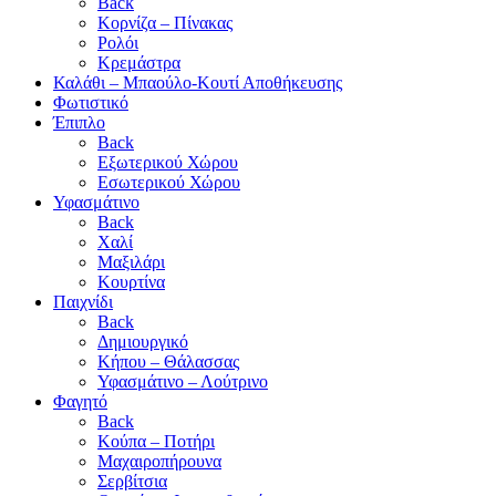
Back
Κορνίζα – Πίνακας
Ρολόι
Κρεμάστρα
Καλάθι – Μπαούλο-Κουτί Αποθήκευσης
Φωτιστικό
Έπιπλο
Back
Εξωτερικού Χώρου
Εσωτερικού Χώρου
Υφασμάτινο
Back
Χαλί
Μαξιλάρι
Κουρτίνα
Παιχνίδι
Back
Δημιουργικό
Κήπου – Θάλασσας
Υφασμάτινο – Λούτρινο
Φαγητό
Back
Κούπα – Ποτήρι
Μαχαιροπήρουνα
Σερβίτσια