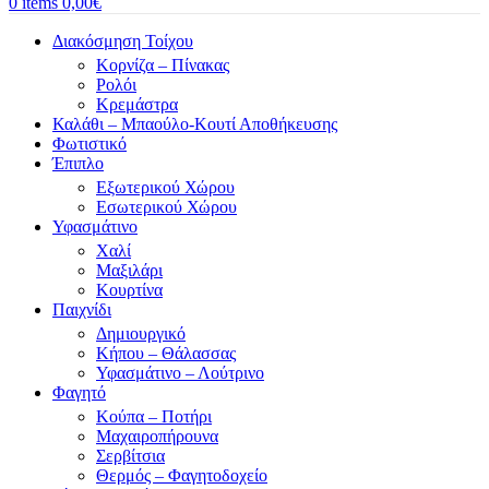
0
items
0,00
€
Διακόσμηση Τοίχου
Κορνίζα – Πίνακας
Ρολόι
Κρεμάστρα
Καλάθι – Μπαούλο-Κουτί Αποθήκευσης
Φωτιστικό
Έπιπλο
Εξωτερικού Χώρου
Εσωτερικού Χώρου
Υφασμάτινο
Χαλί
Μαξιλάρι
Κουρτίνα
Παιχνίδι
Δημιουργικό
Κήπου – Θάλασσας
Υφασμάτινο – Λούτρινο
Φαγητό
Κούπα – Ποτήρι
Μαχαιροπήρουνα
Σερβίτσια
Θερμός – Φαγητοδοχείο