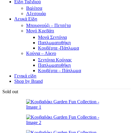
Είδη Ταξιδιού
Βαλίτσα
Αξεσουάρ
Λευκά Είδη
Μπουρνούζι – Πετσέτα
Μονό Κρεβάτι
Μονά Σεντόνια
Παπλωματοθήκη
Κουβέρτα -Πάπλωμα
Κούνια – Λίκνο
Σεντόνια Κούνιας
Παπλωματοθήκη
Κουβέρτα – Πάπλωμα
Γενικά είδη
Shop by Brand
Sold out