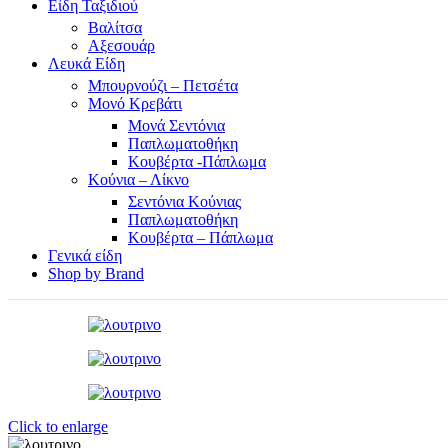
Είδη Ταξιδιού
Βαλίτσα
Αξεσουάρ
Λευκά Είδη
Μπουρνούζι – Πετσέτα
Μονό Κρεβάτι
Μονά Σεντόνια
Παπλωματοθήκη
Κουβέρτα -Πάπλωμα
Κούνια – Λίκνο
Σεντόνια Κούνιας
Παπλωματοθήκη
Κουβέρτα – Πάπλωμα
Γενικά είδη
Shop by Brand
Click to enlarge