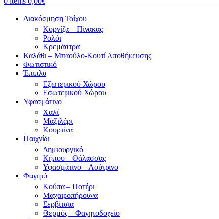
0
items
0,00
€
Διακόσμηση Τοίχου
Κορνίζα – Πίνακας
Ρολόι
Κρεμάστρα
Καλάθι – Μπαούλο-Κουτί Αποθήκευσης
Φωτιστικό
Έπιπλο
Εξωτερικού Χώρου
Εσωτερικού Χώρου
Υφασμάτινο
Χαλί
Μαξιλάρι
Κουρτίνα
Παιχνίδι
Δημιουργικό
Κήπου – Θάλασσας
Υφασμάτινο – Λούτρινο
Φαγητό
Κούπα – Ποτήρι
Μαχαιροπήρουνα
Σερβίτσια
Θερμός – Φαγητοδοχείο