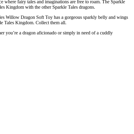
ce where fairy tales and imaginations are free to roam. The Sparkle
ales Kingdom with the other Sparkle Tales dragons.
ales Willow Dragon Soft Toy has a gorgeous sparkly belly and wings
le Tales Kingdom. Collect them all.
er you’re a dragon aficionado or simply in need of a cuddly