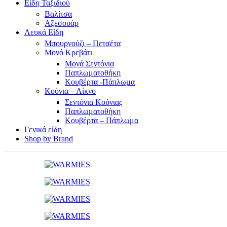
Είδη Ταξιδιού
Βαλίτσα
Αξεσουάρ
Λευκά Είδη
Μπουρνούζι – Πετσέτα
Μονό Κρεβάτι
Μονά Σεντόνια
Παπλωματοθήκη
Κουβέρτα -Πάπλωμα
Κούνια – Λίκνο
Σεντόνια Κούνιας
Παπλωματοθήκη
Κουβέρτα – Πάπλωμα
Γενικά είδη
Shop by Brand