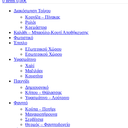
0
items
0,00
€
Διακόσμηση Τοίχου
Κορνίζα – Πίνακας
Ρολόι
Κρεμάστρα
Καλάθι – Μπαούλο-Κουτί Αποθήκευσης
Φωτιστικό
Έπιπλο
Εξωτερικού Χώρου
Εσωτερικού Χώρου
Υφασμάτινο
Χαλί
Μαξιλάρι
Κουρτίνα
Παιχνίδι
Δημιουργικό
Κήπου – Θάλασσας
Υφασμάτινο – Λούτρινο
Φαγητό
Κούπα – Ποτήρι
Μαχαιροπήρουνα
Σερβίτσια
Θερμός – Φαγητοδοχείο